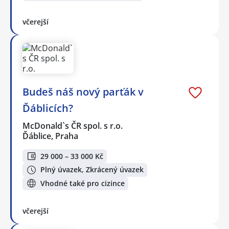
včerejší
Budeš náš nový parťák v
Ďáblicích?
McDonald`s ČR spol. s r.o.
Ďáblice, Praha
29 000 – 33 000 Kč
Plný úvazek, Zkrácený úvazek
Vhodné také pro cizince
včerejší