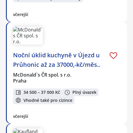
včerejší
Noční úklid kuchyně v Újezd u
Průhonic až za 37000,-kč/měs..
McDonald`s ČR spol. s r.o.
Praha
34 500 – 37 000 Kč
Plný úvazek
Vhodné také pro cizince
včerejší