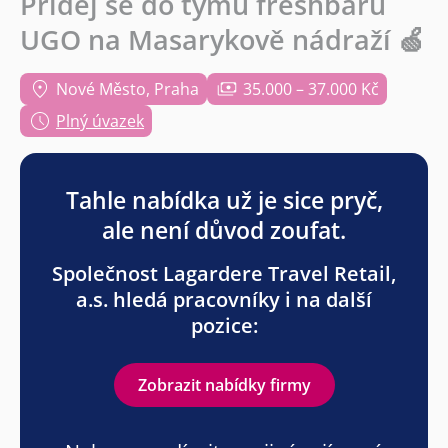
Přidej se do týmu freshbaru
UGO na Masarykově nádraží 🍏
Nové Město, Praha
35.000 – 37.000 Kč
Plný úvazek
Tahle nabídka už je sice pryč,
ale není důvod zoufat.
Společnost Lagardere Travel Retail,
a.s. hledá pracovníky i na další
pozice:
Zobrazit nabídky firmy