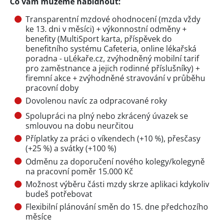
Co vám můžeme nabídnout:
Transparentní mzdové ohodnocení (mzda vždy
ke 13. dni v měsíci) + výkonnostní odměny +
benefity (MultiSport karta, příspěvek do
benefitního systému Cafeteria, online lékařská
poradna - uLékaře.cz, zvýhodněný mobilní tarif
pro zaměstnance a jejich rodinné příslušníky) +
firemní akce + zvýhodněné stravování v průběhu
pracovní doby
Dovolenou navíc za odpracované roky
Spolupráci na plný nebo zkrácený úvazek se
smlouvou na dobu neurčitou
Příplatky za práci o víkendech (+10 %), přesčasy
(+25 %) a svátky (+100 %)
Odměnu za doporučení nového kolegy/kolegyně
na pracovní poměr 15.000 Kč
Možnost výběru části mzdy skrze aplikaci kdykoliv
budeš potřebovat
Flexibilní plánování směn do 15. dne předchozího
měsíce