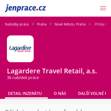
JenPráce.cz
Nabídky práce
Praha
Nové Město, Praha
Přidej se
Lagardere Travel Retail, a.s.
36 nabídek práce
DETAIL INZERÁTU
O NÁS
DALŠÍ VOLNÉ PO