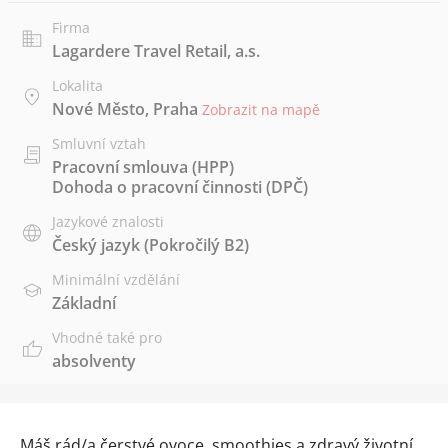
Firma
Lagardere Travel Retail, a.s.
Lokalita
Nové Město, Praha
Zobrazit na mapě
Smluvní vztah
Pracovní smlouva (HPP)
Dohoda o pracovní činnosti (DPČ)
Jazykové znalosti
Český jazyk
(Pokročilý B2)
Minimální vzdělání
Základní
Vhodné také pro
absolventy
Máš rád/a čerstvé ovoce, smoothies a zdravý životní