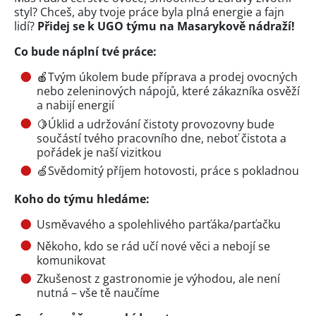
styl? Chceš, aby tvoje práce byla plná energie a fajn
lidí?
Přidej se k UGO týmu na Masarykově nádraží!
Co bude náplní tvé práce:
🍎Tvým úkolem bude příprava a prodej ovocných
nebo zeleninových nápojů, které zákazníka osvěží
a nabijí energií
🍋Úklid a udržování čistoty provozovny bude
součástí tvého pracovního dne, neboť čistota a
pořádek je naší vizitkou
🍏Svědomitý příjem hotovosti, práce s pokladnou
Koho do týmu hledáme:
Usměvavého a spolehlivého parťáka/parťačku
Někoho, kdo se rád učí nové věci a nebojí se
komunikovat
Zkušenost z gastronomie je výhodou, ale není
nutná – vše tě naučíme