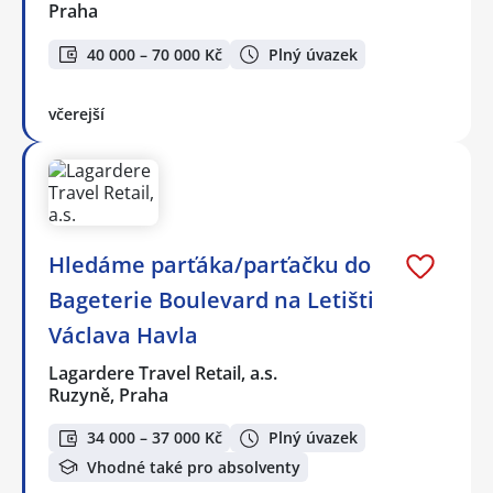
Praha
40 000 – 70 000 Kč
Plný úvazek
včerejší
Hledáme parťáka/parťačku do
Bageterie Boulevard na Letišti
Václava Havla
Lagardere Travel Retail, a.s.
Ruzyně, Praha
34 000 – 37 000 Kč
Plný úvazek
Vhodné také pro absolventy