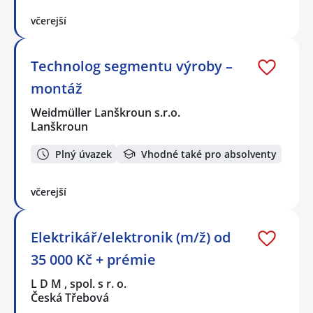
včerejší
Technolog segmentu výroby –
montáž
Weidmüller Lanškroun s.r.o.
Lanškroun
Plný úvazek
Vhodné také pro absolventy
včerejší
Elektrikář/elektronik (m/ž) od
35 000 Kč + prémie
L D M , spol. s r. o.
Česká Třebová