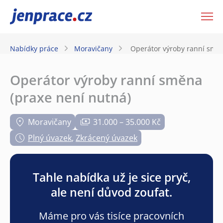
JenPráce.cz
Nabídky práce
Moravičany
Operátor výroby ranní směn
Operátor výroby ranní směna
(praxe není nutná)
Moravičany
31.000 – 35.000 Kč
Plný úvazek
,
Zkrácený úvazek
Tahle nabídka už je sice pryč,
ale není důvod zoufat.
Máme pro vás tisíce pracovních