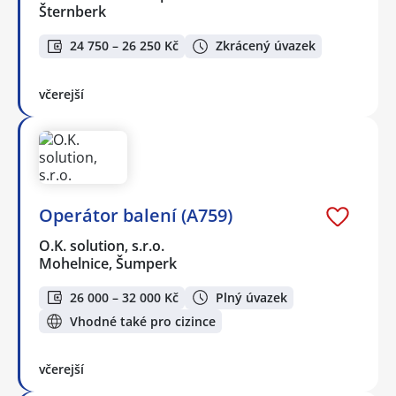
Šternberk
24 750 – 26 250 Kč
Zkrácený úvazek
včerejší
Operátor balení (A759)
O.K. solution, s.r.o.
Mohelnice, Šumperk
26 000 – 32 000 Kč
Plný úvazek
Vhodné také pro cizince
včerejší