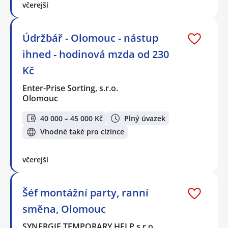
včerejší
Údržbář - Olomouc - nástup
ihned - hodinová mzda od 230
Kč
Enter-Prise Sorting, s.r.o.
Olomouc
40 000 – 45 000 Kč
Plný úvazek
Vhodné také pro cizince
včerejší
Šéf montážní party, ranní
směna, Olomouc
SYNERGIE TEMPORARY HELP s.r.o.