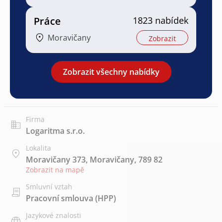
Práce
1823 nabídek
Moravičany
Zobrazit
Zobrazit všechny nabídky
Firma
Logaritma s.r.o.
Lokalita
Moravičany 373, Moravičany, 789 82
Zobrazit na mapě
Smluvní vztah
Pracovní smlouva (HPP)
Jazykové znalosti