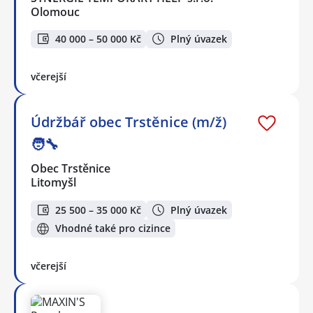
Olomouc
40 000 – 50 000 Kč
Plný úvazek
včerejší
Údržbář obec Trstěnice (m/ž)
🧑‍🔧
Obec Trstěnice
Litomyšl
25 500 – 35 000 Kč
Plný úvazek
Vhodné také pro cizince
včerejší