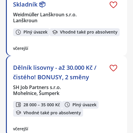
Skladník 📦
Weidmüller Lanškroun s.r.o.
Lanškroun
Plný úvazek
Vhodné také pro absolventy
včerejší
Dělník lisovny - až 30.000 Kč /
čistého! BONUSY, 2 směny
SH Job Partners s.r.o.
Mohelnice, Šumperk
28 000 – 35 000 Kč
Plný úvazek
Vhodné také pro absolventy
včerejší