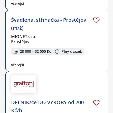
včerejší
Švadlena, střihačka - Prostějov
(m/ž)
MIONET s.r.o.
Prostějov
28 000 – 32 000 Kč
Plný úvazek
včerejší
DĚLNÍK/ce DO VÝROBY od 200
Kč/h