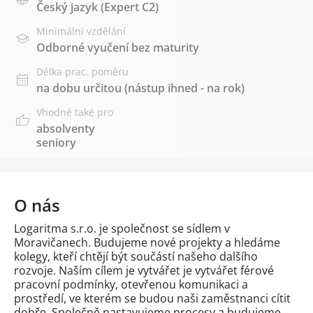
Český jazyk
(Expert C2)
Minimální vzdělání
Odborné vyučení bez maturity
Délka prac. poměru
na dobu určitou (nástup ihned - na rok)
Vhodné také pro
absolventy
seniory
O nás
Logaritma s.r.o. je společnost se sídlem v
Moravičanech. Budujeme nové projekty a hledáme
kolegy, kteří chtějí být součástí našeho dalšího
rozvoje. Naším cílem je vytvářet je vytvářet férové
pracovní podmínky, otevřenou komunikaci a
prostředí, ve kterém se budou naši zaměstnanci cítit
dobře. Společně nastavujeme procesy a budujeme