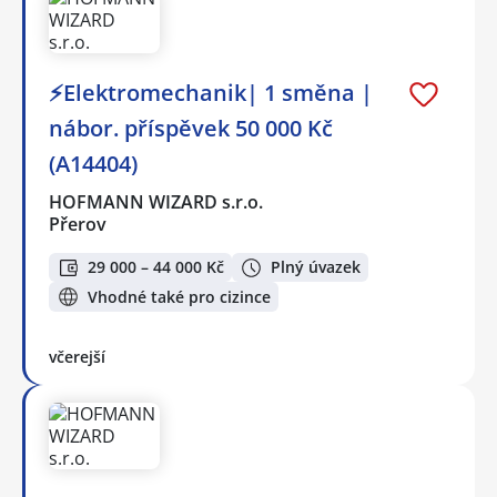
⚡Elektromechanik| 1 směna |
nábor. příspěvek 50 000 Kč
(A14404)
HOFMANN WIZARD s.r.o.
Přerov
29 000 – 44 000 Kč
Plný úvazek
Vhodné také pro cizince
včerejší