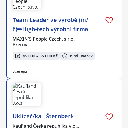
Team Leader ve výrobě (m/
ž)➡️High-tech výrobní firma
MAXIN'S People Czech, s.r.o.
Přerov
45 000 – 55 000 Kč
Plný úvazek
včerejší
Uklízeč/ka - Šternberk
Kaufland Česká republika v.o…