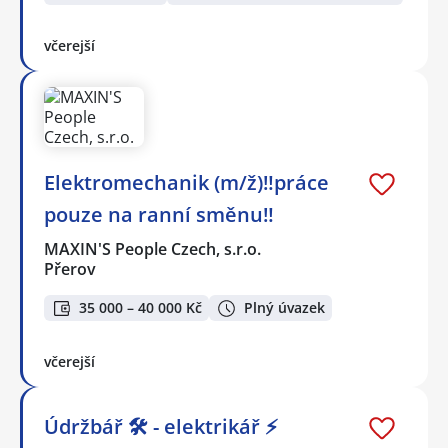
včerejší
Elektromechanik (m/ž)‼️práce
pouze na ranní směnu‼️
MAXIN'S People Czech, s.r.o.
Přerov
35 000 – 40 000 Kč
Plný úvazek
včerejší
Údržbář 🛠️ - elektrikář ⚡