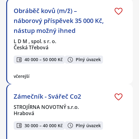
Obráběč kovů (m/ž) –
náborový příspěvek 35 000 Kč,
nástup možný ihned
L D M , spol. s r. o.
Česká Třebová
40 000 – 50 000 Kč
Plný úvazek
včerejší
Zámečník - Svářeč Co2
STROJÍRNA NOVOTNÝ s.r.o.
Hrabová
30 000 – 40 000 Kč
Plný úvazek