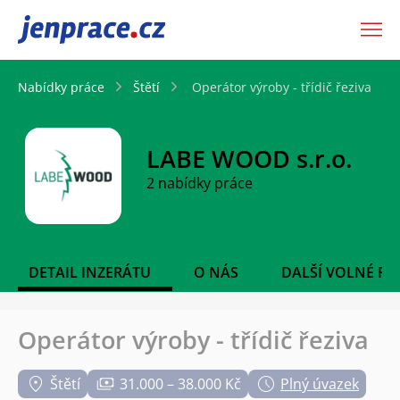
JenPráce.cz
Nabídky práce
Štětí
Operátor výroby - třídič řeziva
LABE WOOD s.r.o.
2 nabídky práce
DETAIL INZERÁTU
O NÁS
DALŠÍ VOLNÉ PO
Operátor výroby - třídič řeziva
Štětí
31.000 – 38.000 Kč
Plný úvazek