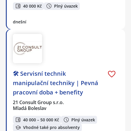
40 000 Kč
Plný úvazek
dnešní
🛠️ Servisní technik
manipulační techniky | Pevná
pracovní doba + benefity
21 Consult Group s.r.o.
Mladá Boleslav
40 000 – 50 000 Kč
Plný úvazek
Vhodné také pro absolventy