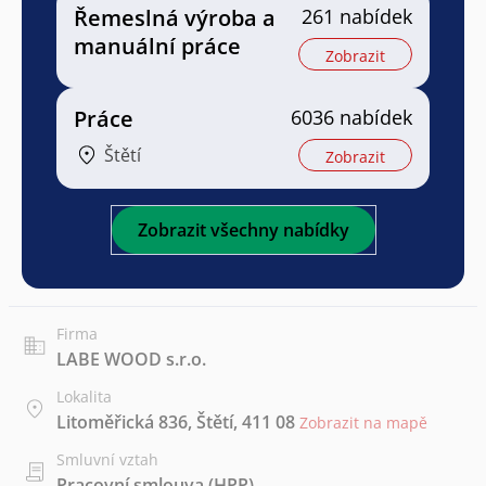
Řemeslná výroba a
261 nabídek
manuální práce
Zobrazit
Práce
6036 nabídek
Štětí
Zobrazit
Zobrazit všechny nabídky
Firma
LABE WOOD s.r.o.
Lokalita
Litoměřická 836, Štětí, 411 08
Zobrazit na mapě
Smluvní vztah
Pracovní smlouva (HPP)