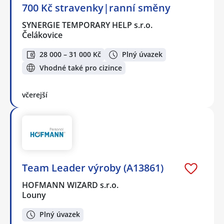
700 Kč stravenky|ranní směny
SYNERGIE TEMPORARY HELP s.r.o.
Čelákovice
28 000 – 31 000 Kč
Plný úvazek
Vhodné také pro cizince
včerejší
Team Leader výroby (A13861)
HOFMANN WIZARD s.r.o.
Louny
Plný úvazek