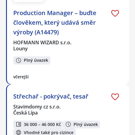
Production Manager – buďte
člověkem, který udává směr
výroby (A14479)
HOFMANN WIZARD s.r.o.
Louny
Plný úvazek
včerejší
Střechař - pokrývač, tesař
Stavimdomy cz s.r.o.
Česká Lípa
36 000 – 46 000 Kč
Plný úvazek
Vhodné také pro cizince