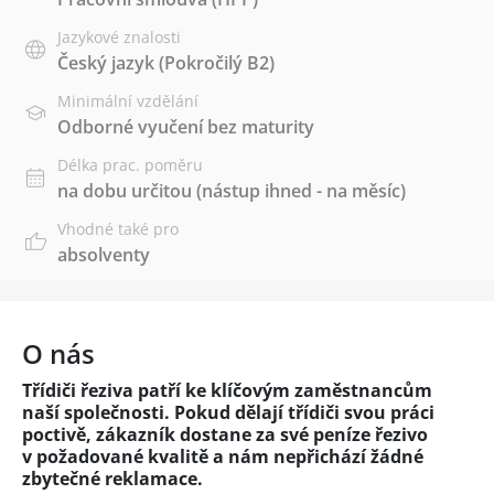
Jazykové znalosti
Český jazyk
(Pokročilý B2)
Minimální vzdělání
Odborné vyučení bez maturity
Délka prac. poměru
na dobu určitou (nástup ihned - na měsíc)
Vhodné také pro
absolventy
O nás
Třídiči řeziva patří ke klíčovým zaměstnancům
naší společnosti. Pokud dělají třídiči svou práci
poctivě, zákazník dostane za své peníze řezivo
v požadované kvalitě a nám nepřichází žádné
zbytečné reklamace.