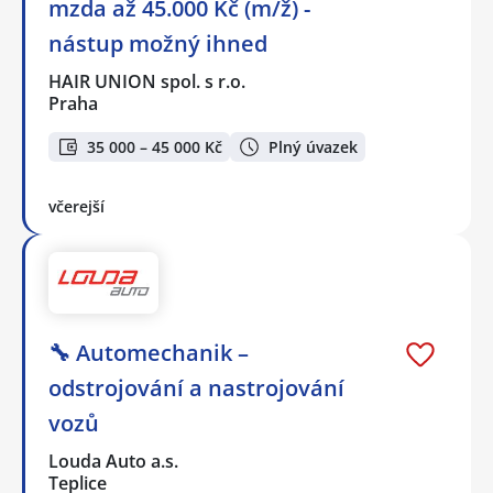
mzda až 45.000 Kč (m/ž) -
nástup možný ihned
HAIR UNION spol. s r.o.
Praha
35 000 – 45 000 Kč
Plný úvazek
včerejší
🔧 Automechanik –
odstrojování a nastrojování
vozů
Louda Auto a.s.
Teplice