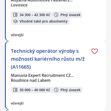
Aoyama Automotive Fasteners…
Lovosice
34 300 – 42 300 Kč
Plný úvazek
Vhodné také pro absolventy
včerejší
Technický operátor výroby s
možností kariérního růstu m/ž
(A11665)
Manuvia Expert Recruitment CZ…
Roudnice nad Labem
30 000 – 40 000 Kč
Plný úvazek
včerejší