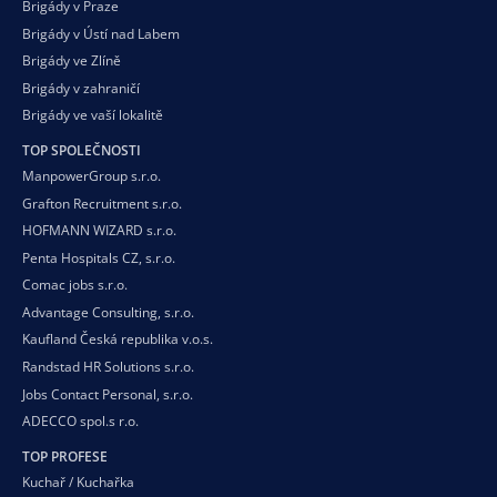
Brigády v Praze
Brigády v Ústí nad Labem
Brigády ve Zlíně
Brigády v zahraničí
Brigády ve vaší
lokalitě
TOP SPOLEČNOSTI
ManpowerGroup s.r.o.
Grafton Recruitment s.r.o.
HOFMANN WIZARD s.r.o.
Penta Hospitals CZ, s.r.o.
Comac jobs s.r.o.
Advantage Consulting, s.r.o.
Kaufland Česká republika v.o.s.
Randstad HR Solutions s.r.o.
Jobs Contact Personal, s.r.o.
ADECCO spol.s r.o.
TOP PROFESE
Kuchař / Kuchařka