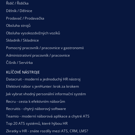
Řidič / Řidička
Dělník / Dělnice
Prodavač / Prodavačka
Obsluha strojů
Obsluha vysokozdvižných vozíků
Skladník / Skladnice
Pomocný pracovník / pracovnice v gastronomii
Administrativní pracovník / pracovnice
Číšník / Servírka
KLÍČOVÉ NÁSTROJE
Datacruit - moderní a jednoduchý HR nástroj
Efektivní nábor s jenHunter: krok za krokem
Jak vybrat vhodný personální informační systém
Recru - cesta k efektivním náborům
Recruitis - chytrý náborový software
Teamio - moderní náborová aplikace a chytré ATS
Top 20 ATS systémů, které hýbou HR
Zkratky v HR - znáte rozdíly mezi ATS, CRM, LMS?