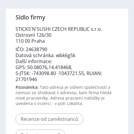
Sídlo firmy
STICKS´N´SUSHI CZECH REPUBLIC s.r.o.
Ostrovní 126/30
110 00 Praha
IČO: 24638790
Datová schránka: wbk6g5k
Další informace:
GPS: 50.08076,14.418468,
S-JTSK: -743098.80 -1043721.55, RUIAN:
21701946
Poznámka:
Tato adresa je sídlem společnosti a
nemusí se shodovat s adresou, kam firma hledá
nové pracovníky. Adresa pracovní nabídky je
uvedena v inzerci - v poli Lokalita.
Recenze od zaměstnanců