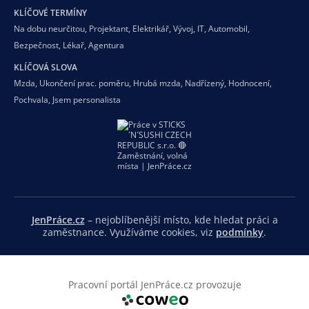
KLÍČOVÉ TERMÍNY
Na dobu neurčitou
,
Projektant
,
Elektrikář
,
Vývoj
,
IT
,
Automobil
,
Bezpečnost
,
Lékař
,
Agentura
KLÍČOVÁ SLOVA
Mzda
,
Ukončení prac. poměru
,
Hrubá mzda
,
Nadřízený
,
Hodnocení
,
Pochvala
,
Jsem personalista
JenPráce.cz
– nejoblíbenější místo, kde hledat práci a
zaměstnance. Využíváme cookies, viz
podmínky
.
Pracovní portál JenPráce.cz provozuje