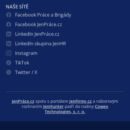
NAŠE SÍTĚ
Facebook Práce a Brigády
Facebook JenPráce.cz
LinkedIn JenPráce.cz
LinkedIn skupina JenHR
Instagram
TikTok
Twitter / X
JenPráce.cz
spolu s portálem
JenFirmy.cz
a náborovým
rozhraním
JenHunter
patří do rodiny
Coweo
Technologies, s. r. o.