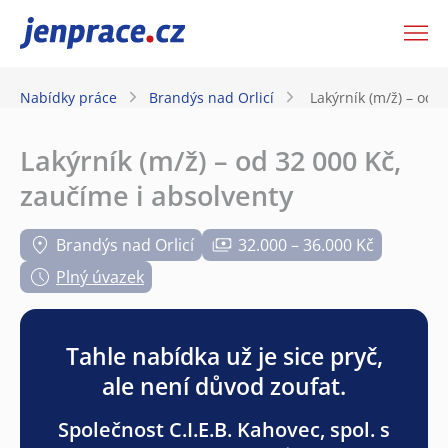
JenPráce.cz
Nabídky práce
Brandýs nad Orlicí
Lakýrník (m/ž) – od 
Lakýrník (m/ž) – od 32 000 Kč,
zaučíme i absolventy
Brandýs nad Orlicí
32.000 – 36.000 Kč
Plný úvazek
Tahle nabídka už je sice pryč,
ale není důvod zoufat.
Společnost C.I.E.B. Kahovec, spol. s