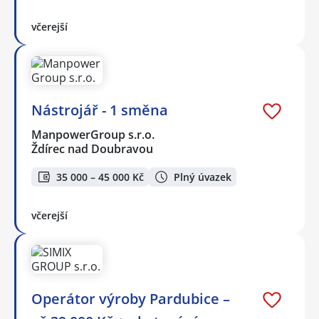
včerejší
Nástrojář - 1 směna
ManpowerGroup s.r.o.
Ždírec nad Doubravou
35 000 – 45 000 Kč
Plný úvazek
včerejší
Operátor výroby Pardubice –