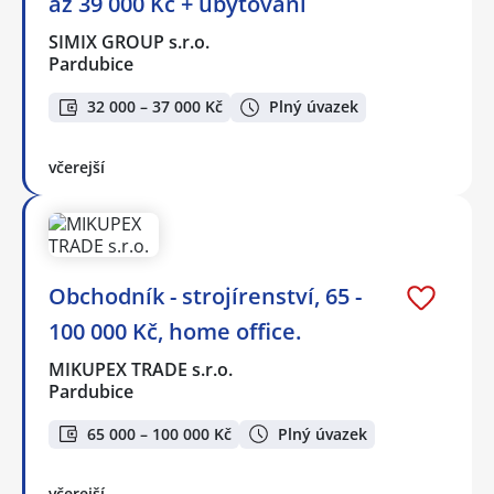
až 39 000 Kč + ubytování
SIMIX GROUP s.r.o.
Pardubice
32 000 – 37 000 Kč
Plný úvazek
včerejší
Obchodník - strojírenství, 65 -
100 000 Kč, home office.
MIKUPEX TRADE s.r.o.
Pardubice
65 000 – 100 000 Kč
Plný úvazek
včerejší