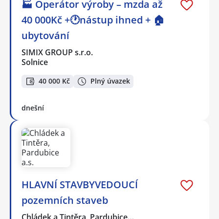
🏭 Operátor výroby – mzda až
40 000Kč +🕐nástup ihned + 🏠
ubytování
SIMIX GROUP s.r.o.
Solnice
40 000 Kč
Plný úvazek
dnešní
HLAVNÍ STAVBYVEDOUCÍ
pozemních staveb
Chládek a Tintěra, Pardubice…