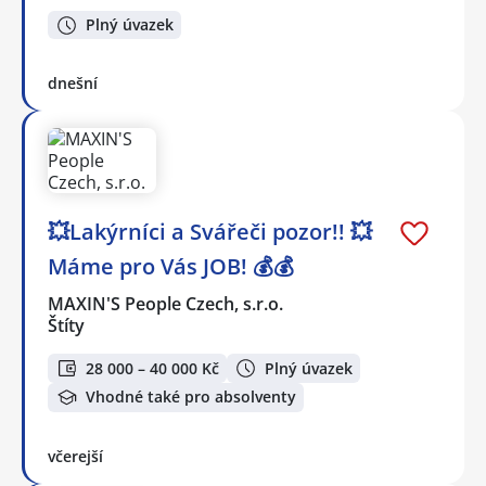
Plný úvazek
dnešní
💥Lakýrníci a Svářeči pozor!! 💥
Máme pro Vás JOB! 💰💰
MAXIN'S People Czech, s.r.o.
Štíty
28 000 – 40 000 Kč
Plný úvazek
Vhodné také pro absolventy
včerejší