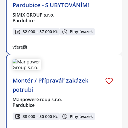
Pardubice - S UBYTOVÁNÍM!
SIMIX GROUP s.r.o.
Pardubice
32 000 – 37 000 Kč
Plný úvazek
včerejší
Montér / Přípravář zakázek
potrubí
ManpowerGroup s.r.o.
Pardubice
38 000 – 50 000 Kč
Plný úvazek