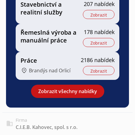
Stavebnictví a
207 nabídek
realitní služby
Zobrazit
Řemeslná výroba a
178 nabídek
manuální práce
Zobrazit
Práce
2186 nabídek
Brandýs nad Orlicí
Zobrazit
Zobrazit všechny nabídky
Firma
C.I.E.B. Kahovec, spol. s r.o.