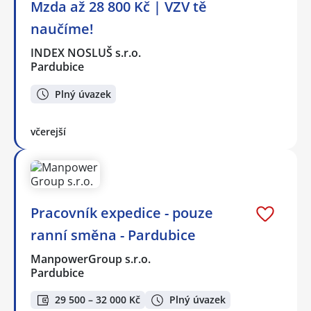
Mzda až 28 800 Kč | VZV tě
naučíme!
INDEX NOSLUŠ s.r.o.
Pardubice
Plný úvazek
včerejší
Pracovník expedice - pouze
ranní směna - Pardubice
ManpowerGroup s.r.o.
Pardubice
29 500 – 32 000 Kč
Plný úvazek