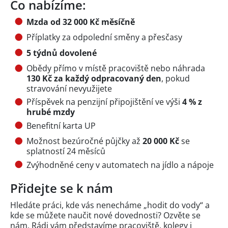
Co nabízíme:
Mzda od 32 000 Kč měsíčně
Příplatky za odpolední směny a přesčasy
5 týdnů dovolené
Obědy přímo v místě pracoviště nebo náhrada
130 Kč za každý odpracovaný den
, pokud
stravování nevyužijete
Příspěvek na penzijní připojištění ve výši
4 % z
hrubé mzdy
Benefitní karta UP
Možnost bezúročné půjčky až
20 000 Kč
se
splatností 24 měsíců
Zvýhodněné ceny v automatech na jídlo a nápoje
Přidejte se k nám
Hledáte práci, kde vás nenecháme „hodit do vody“ a
kde se můžete naučit nové dovednosti? Ozvěte se
nám. Rádi vám představíme pracoviště, kolegy i