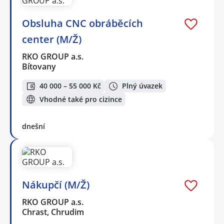
Obsluha CNC obráběcích
center (M/Ž)
RKO GROUP a.s.
Bítovany
40 000 – 55 000 Kč
Plný úvazek
Vhodné také pro cizince
dnešní
Nákupčí (M/Ž)
RKO GROUP a.s.
Chrast, Chrudim