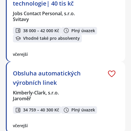
technologie| 40 tis kč
Jobs Contact Personal, s.r.o.
Svitavy
38 000 – 42 000 Kč
Plný úvazek
Vhodné také pro absolventy
včerejší
Obsluha automatických
výrobních linek
Kimberly-Clark, s.r.o.
Jaroměř
34 759 – 40 300 Kč
Plný úvazek
včerejší