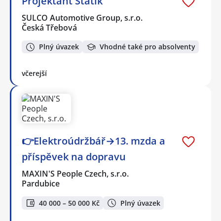
Projektant Statik
SULCO Automotive Group, s.r.o.
Česká Třebová
Plný úvazek
Vhodné také pro absolventy
včerejší
👉Elektroúdržbář→13. mzda a
příspěvek na dopravu
MAXIN'S People Czech, s.r.o.
Pardubice
40 000 – 50 000 Kč
Plný úvazek