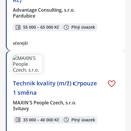
Advantage Consulting, s.r.o.
Pardubice
55 000 – 65 000 Kč
Plný úvazek
včerejší
Technik kvality (m/ž) 👉pouze
1 směna
MAXIN'S People Czech, s.r.o.
Svitavy
33 000 – 40 000 Kč
Plný úvazek