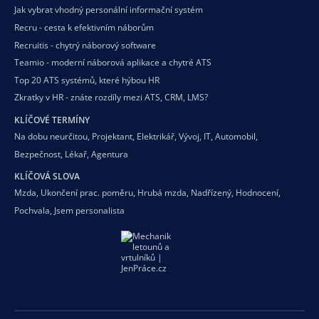
Jak vybrat vhodný personální informační systém
Recru - cesta k efektivním náborům
Recruitis - chytrý náborový software
Teamio - moderní náborová aplikace a chytré ATS
Top 20 ATS systémů, které hýbou HR
Zkratky v HR - znáte rozdíly mezi ATS, CRM, LMS?
KLÍČOVÉ TERMÍNY
Na dobu neurčitou
,
Projektant
,
Elektrikář
,
Vývoj
,
IT
,
Automobil
,
Bezpečnost
,
Lékař
,
Agentura
KLÍČOVÁ SLOVA
Mzda
,
Ukončení prac. poměru
,
Hrubá mzda
,
Nadřízený
,
Hodnocení
,
Pochvala
,
Jsem personalista