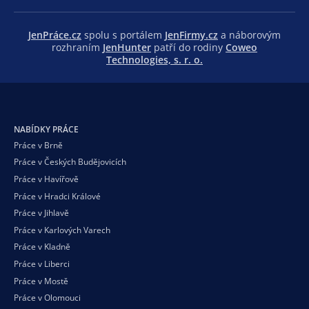
JenPráce.cz
spolu s portálem
JenFirmy.cz
a náborovým
rozhraním
JenHunter
patří do rodiny
Coweo
Technologies, s. r. o.
NABÍDKY PRÁCE
Práce v Brně
Práce v Českých Budějovicích
Práce v Havířově
Práce v Hradci Králové
Práce v Jihlavě
Práce v Karlových Varech
Práce v Kladně
Práce v Liberci
Práce v Mostě
Práce v Olomouci