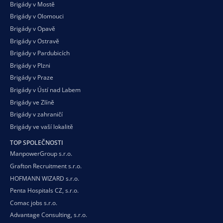
Brigády v Mostě
Brigády v Olomouci
Brigády v Opavě
Brigády v Ostravě
Brigády v Pardubicích
Brigády v Plzni
Brigády v Praze
Brigády v Ústí nad Labem
Brigády ve Zlíně
Brigády v zahraničí
Brigády ve vaší
lokalitě
TOP SPOLEČNOSTI
ManpowerGroup s.r.o.
Grafton Recruitment s.r.o.
HOFMANN WIZARD s.r.o.
Penta Hospitals CZ, s.r.o.
Comac jobs s.r.o.
Advantage Consulting, s.r.o.