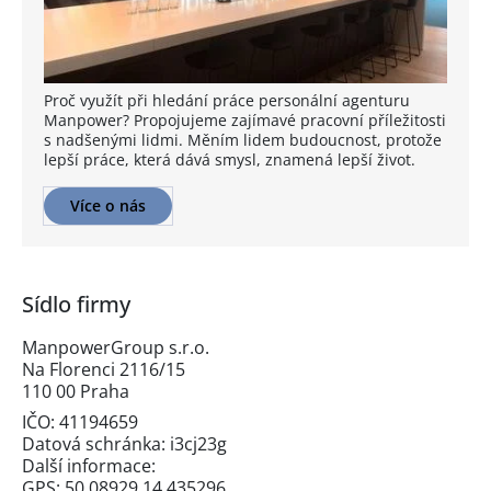
Proč využít při hledání práce personální agenturu
Manpower? Propojujeme zajímavé pracovní příležitosti
s nadšenými lidmi. Měním lidem budoucnost, protože
lepší práce, která dává smysl, znamená lepší život.
Více o nás
Sídlo firmy
ManpowerGroup s.r.o.
Na Florenci 2116/15
110 00 Praha
IČO: 41194659
Datová schránka: i3cj23g
Další informace:
GPS: 50.08929,14.435296,