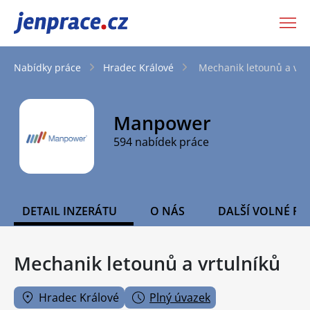
JenPráce.cz
Nabídky práce
Hradec Králové
Mechanik letounů a vrt
Manpower
594 nabídek práce
DETAIL INZERÁTU
O NÁS
DALŠÍ VOLNÉ PO
Mechanik letounů a vrtulníků
Hradec Králové
Plný úvazek