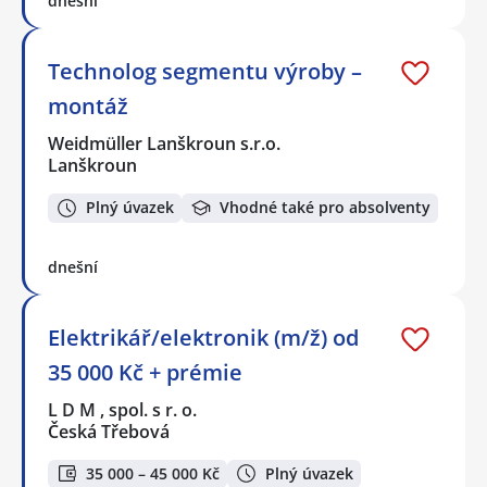
dnešní
Technolog segmentu výroby –
montáž
Weidmüller Lanškroun s.r.o.
Lanškroun
Plný úvazek
Vhodné také pro absolventy
dnešní
Elektrikář/elektronik (m/ž) od
35 000 Kč + prémie
L D M , spol. s r. o.
Česká Třebová
35 000 – 45 000 Kč
Plný úvazek