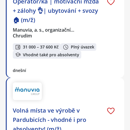
Operátor/ka | motivační mzda
+ zálohy 👌| ubytování + svozy
🏠 (m/ž)
Manuvia, a. s., organizační…
Chrudim
31 000 – 37 600 Kč
Plný úvazek
Vhodné také pro absolventy
dnešní
Volná místa ve výrobě v
Pardubicích - vhodné i pro
absolventy! (m/ž)