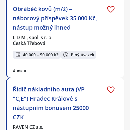
Obráběč kovů (m/ž) –
náborový příspěvek 35 000 Kč,
nástup možný ihned
L D M , spol. s r. o.
Česká Třebová
40 000 – 50 000 Kč
Plný úvazek
dnešní
Řidič nákladního auta (VP
"C,E") Hradec Králové s
nástupním bonusem 25000
CZK
RAVEN CZ a.s.