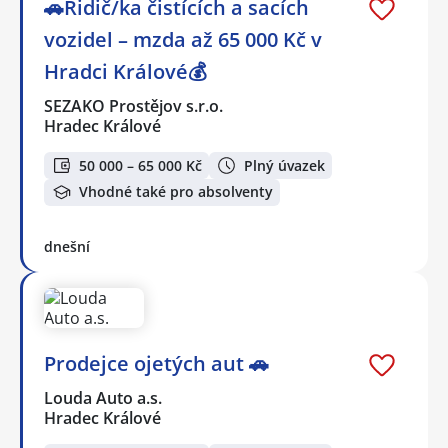
🚗Řidič/ka čistících a sacích
vozidel – mzda až 65 000 Kč v
Hradci Králové💰
SEZAKO Prostějov s.r.o.
Hradec Králové
50 000 – 65 000 Kč
Plný úvazek
Vhodné také pro absolventy
dnešní
Prodejce ojetých aut 🚗
Louda Auto a.s.
Hradec Králové