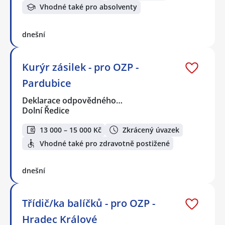
Vhodné také pro absolventy
dnešní
Kurýr zásilek - pro OZP -
Pardubice
Deklarace odpovědného…
Dolní Ředice
13 000 – 15 000 Kč
Zkrácený úvazek
Vhodné také pro zdravotně postižené
dnešní
Třídič/ka balíčků - pro OZP -
Hradec Králové