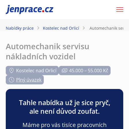
JenPráce.cz
Nabídky práce
Kostelec nad Orlicí
Automechanik servis
Automechanik servisu
nákladních vozidel
Kostelec nad Orlicí
45.000 – 55.000 Kč
Plný úvazek
Tahle nabídka už je sice pryč,
ale není důvod zoufat.
Máme pro vás tisíce pracovních