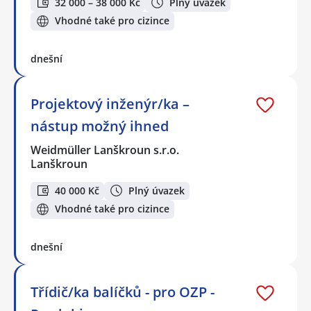
32 000 – 38 000 Kč
Plný úvazek
Vhodné také pro cizince
dnešní
Projektový inženýr/ka –
nástup možný ihned
Weidmüller Lanškroun s.r.o.
Lanškroun
40 000 Kč
Plný úvazek
Vhodné také pro cizince
dnešní
Třídič/ka balíčků - pro OZP -