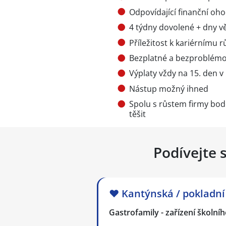
Odpovídající finanční oh
4 týdny dovolené + dny vě
Příležitost k kariérnímu 
Bezplatné a bezproblémo
Výplaty vždy na 15. den v
Nástup možný ihned
Spolu s růstem firmy bodo
těšit
Podívejte 
❤️ Kantýnská / pokladn
Gastrofamily - zařízení školníh