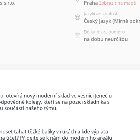
 s.r.o.
Praha
Zobrazit na mapě
Jazykové znalosti
Český jazyk
(Mírně pokr
Délka prac. poměru
na dobu neurčitou
o. otevírá nový moderní sklad ve vesnici Jeneč u
dpovědné kolegy, kteří se na pozici skladníka s
u součástí našeho týmu.
uset tahat těžké balíky v rukách a kde výplata
i na účet? Přidejte se k nám do moderního areálu