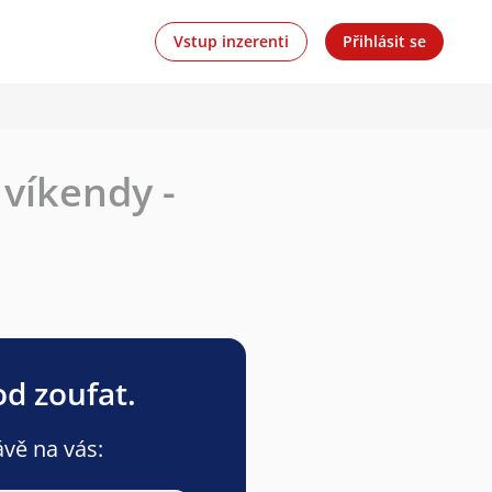
Vstup inzerenti
Přihlásit se
 víkendy -
od zoufat.
ávě na vás: