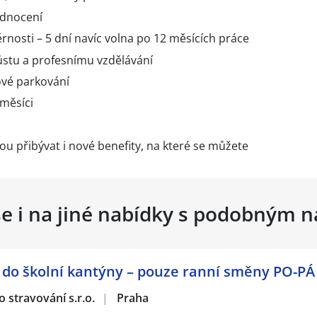
odnocení
rnosti – 5 dní navíc volna po 12 měsících práce
růstu a profesnímu vzdělávání
vé parkování
 měsíci
u přibývat i nové benefity, na které se můžete
se i na jiné nabídky s podobným 
í do školní kantýny – pouze ranní směny PO-PÁ
o stravování s.r.o.
|
Praha