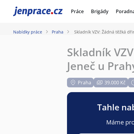
JenPráce.cz
Práce
Brigády
Poradn
Nabídky práce
Praha
Skladník VZV: Žádná těžká dři
Skladník VZV
Jeneč u Prah
Praha
39.000 Kč
Tahle nab
Máme pro v