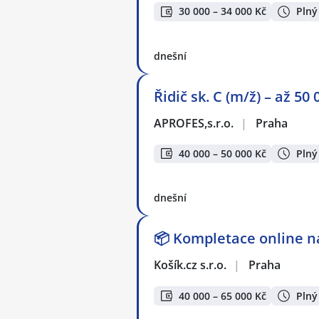
30 000 – 34 000 Kč
Plný
dnešní
Řidič sk. C (m/ž) – až 5
APROFES,s.r.o.
|
Praha
40 000 – 50 000 Kč
Plný
dnešní
📦 Kompletace online ná
Košík.cz s.r.o.
|
Praha
40 000 – 65 000 Kč
Plný