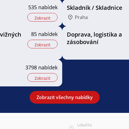
535 nabídek
Skladník / Skladnice
Praha
Zobrazit
vižných
85 nabídek
Doprava, logistika a
zásobování
Zobrazit
3798 nabídek
Zobrazit
Zobrazit všechny nabídky
Lokalita