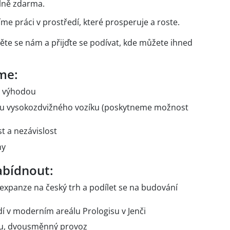
plně zdarma.
me práci v prostředí, které prosperuje a roste.
věte se nám a přijďte se podívat, kde můžete ihned
me:
u výhodou
uhu vysokozdvižného vozíku (poskytneme možnost
t a nezávislost
ny
bídnout:
 expanze na český trh a podílet se na budování
dí v moderním areálu Prologisu v Jenči
ku, dvousměnný provoz