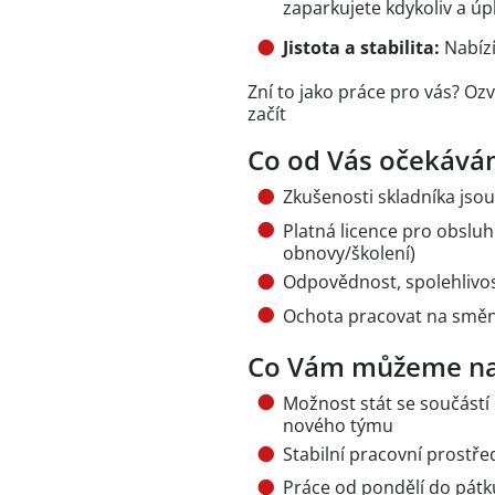
zaparkujete kdykoliv a ú
Jistota a stabilita:
Nabízí
Zní to jako práce pro vás? Oz
začít
Co od Vás očekává
Zkušenosti skladníka jso
Platná licence pro obsl
obnovy/školení)
Odpovědnost, spolehlivos
Ochota pracovat na smě
Co Vám můžeme na
Možnost stát se součástí
nového týmu
Stabilní pracovní prostře
Práce od pondělí do pát