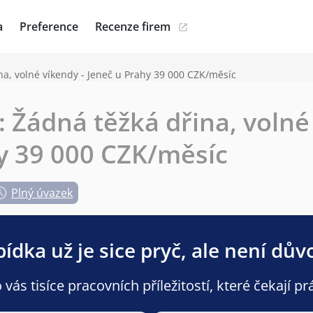
a
Preference
Recenze firem
na, volné víkendy - Jeneč u Prahy 39 000 CZK/měsíc
: Žádná těžká dřina, volné
y 39 000 CZK/měsíc
Plný úvazek
ídka už je sice pryč, ale není dův
ás tisíce pracovních příležitostí, které čekají pr