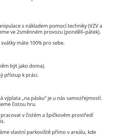
nipulace s nákladem pomocí techniky (VZV a
eme ve 2směnném provozu (pondělí–pátek).
 svátky máte 100% pro sebe.
něm být jako doma).
 přístup k práci.
á výplata „na pásku“ je u nás samozřejmostí.
eme čistou hru.
pracovat v čistém a špičkovém prostředí
is.
me vlastní parkoviště přímo v areálu, kde