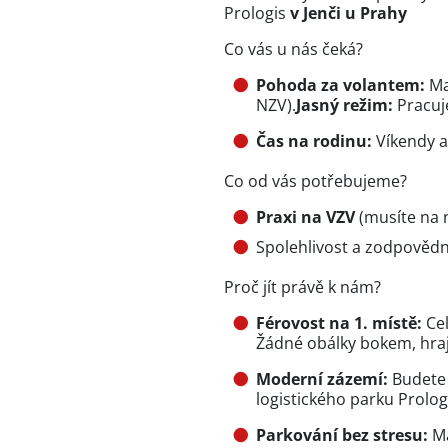
Prologis
v Jenči u Prahy
Co vás u nás čeká?
Pohoda za volantem:
Ma
NZV).
Jasný režim:
Pracuj
Čas na rodinu:
Víkendy a
Co od vás potřebujeme?
Praxi na VZV
(musíte na 
Spolehlivost a zodpovědný
Proč jít právě k nám?
Férovost na 1. místě:
Cel
Žádné obálky bokem, hraj
Moderní zázemí:
Budete 
logistického parku Prolog
Parkování bez stresu:
Má