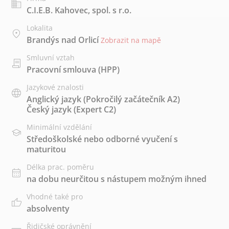
C.I.E.B. Kahovec, spol. s r.o.
Lokalita
Brandýs nad Orlicí
Zobrazit na mapě
Smluvní vztah
Pracovní smlouva (HPP)
Jazykové znalosti
Anglický jazyk
(Pokročilý začátečník A2)
Český jazyk
(Expert C2)
Minimální vzdělání
Středoškolské nebo odborné vyučení s
maturitou
Délka prac. poměru
na dobu neurčitou s nástupem možným ihned
Vhodné také pro
absolventy
Řidičské oprávnění