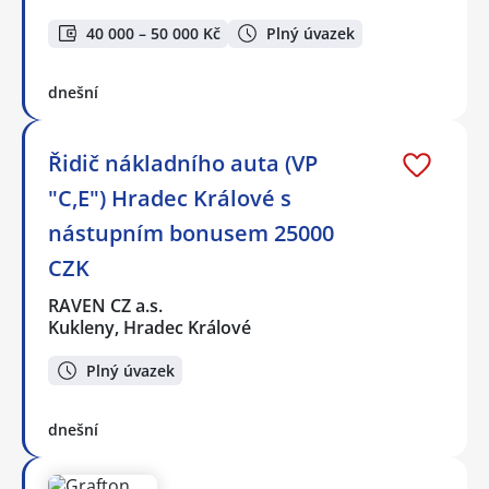
40 000 – 50 000 Kč
Plný úvazek
dnešní
Řidič nákladního auta (VP
"C,E") Hradec Králové s
nástupním bonusem 25000
CZK
RAVEN CZ a.s.
Kukleny, Hradec Králové
Plný úvazek
dnešní