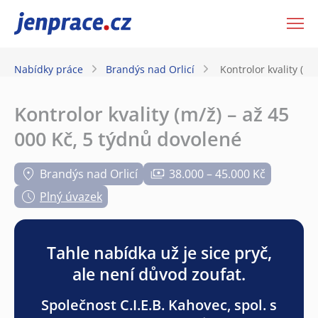
JenPráce.cz
Nabídky práce
Brandýs nad Orlicí
Kontrolor kvality (m/
Kontrolor kvality (m/ž) – až 45
000 Kč, 5 týdnů dovolené
Brandýs nad Orlicí
38.000 – 45.000 Kč
Plný úvazek
Tahle nabídka už je sice pryč,
ale není důvod zoufat.
Společnost C.I.E.B. Kahovec, spol. s