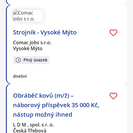
Strojník - Vysoké Mýto
Comac jobs s.r.o.
Vysoké Mýto
Plný úvazek
dnešní
Obráběč kovů (m/ž) –
náborový příspěvek 35 000 Kč,
nástup možný ihned
L D M , spol. s r. o.
Česká Třebová