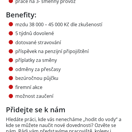
práce na 3- směnný provoz
Benefity:
mzdu 38 000 – 45 000 Kč dle zkušeností
5 týdnů dovolené
dotované stravování
příspěvek na penzijní připojištění
příplatky za směny
odměny za přesčasy
bezúročnou půjčku
firemní akce
možnost zaučení
Přidejte se k nám
Hledáte práci, kde vás nenecháme „hodit do vody“ a
kde se můžete naučit nové dovednosti? Ozvěte se
nám. Rádi vám představíme pracoviště, kolegy i