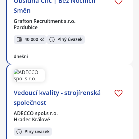
Obsluha Cnc | Bez Nočních
Směn
Grafton Recruitment s.r.o.
Pardubice
40 000 Kč
Plný úvazek
dnešní
Vedoucí kvality - strojírenská
společnost
ADECCO spol.s r.o.
Hradec Králové
Plný úvazek