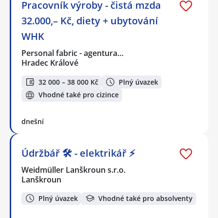
Pracovník výroby - čistá mzda
32.000,– Kč, diety + ubytování
WHK
Personal fabric - agentura…
Hradec Králové
32 000 – 38 000 Kč
Plný úvazek
Vhodné také pro cizince
dnešní
Údržbář 🛠️ - elektrikář ⚡
Weidmüller Lanškroun s.r.o.
Lanškroun
Plný úvazek
Vhodné také pro absolventy