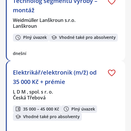
Technolog segmentu výroby –
montáž
Weidmüller Lanškroun s.r.o.
Lanškroun
Plný úvazek
Vhodné také pro absolventy
dnešní
Elektrikář/elektronik (m/ž) od
35 000 Kč + prémie
L D M , spol. s r. o.
Česká Třebová
35 000 – 45 000 Kč
Plný úvazek
Vhodné také pro absolventy