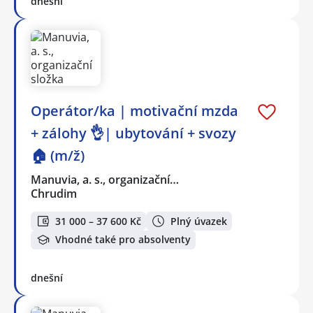
dnešní
Operátor/ka | motivační mzda
+ zálohy 👌| ubytování + svozy
🏠 (m/ž)
Manuvia, a. s., organizační…
Chrudim
31 000 – 37 600 Kč
Plný úvazek
Vhodné také pro absolventy
dnešní