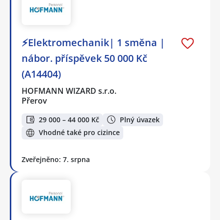
⚡Elektromechanik| 1 směna |
nábor. příspěvek 50 000 Kč
(A14404)
HOFMANN WIZARD s.r.o.
Přerov
29 000 – 44 000 Kč
Plný úvazek
Vhodné také pro cizince
Zveřejněno: 7. srpna