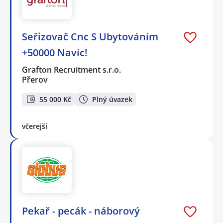
Seřizovač Cnc S Ubytováním
+50000 Navíc!
Grafton Recruitment s.r.o.
Přerov
55 000 Kč
Plný úvazek
včerejší
Pekař - pecák - náborový