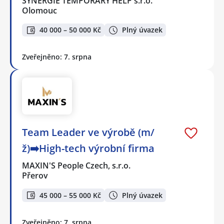
SYNERGIE TEMPORARY HELP s.r.o.
Olomouc
40 000 – 50 000 Kč
Plný úvazek
Zveřejněno: 7. srpna
Team Leader ve výrobě (m/
ž)➡️High-tech výrobní firma
MAXIN'S People Czech, s.r.o.
Přerov
45 000 – 55 000 Kč
Plný úvazek
Zveřejněno: 7. srpna