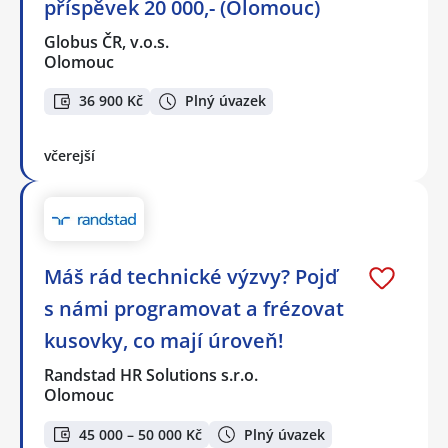
příspěvek 20 000,- (Olomouc)
Globus ČR, v.o.s.
Olomouc
36 900 Kč
Plný úvazek
včerejší
Máš rád technické výzvy? Pojď
s námi programovat a frézovat
kusovky, co mají úroveň!
Randstad HR Solutions s.r.o.
Olomouc
45 000 – 50 000 Kč
Plný úvazek