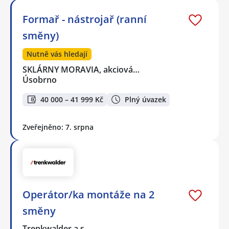
Formař - nástrojař (ranní
směny)
Nutně vás hledají
SKLÁRNY MORAVIA, akciová…
Úsobrno
40 000 – 41 999 Kč
Plný úvazek
Zveřejněno: 7. srpna
Operátor/ka montáže na 2
směny
Trenkwalder a.s.