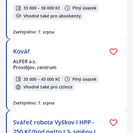
33 000 – 38 000 Kč
Plný úvazek
Vhodné také pro absolventy
Zveřejněno: 7. srpna
Kovář
ALPER a.s.
Prostějov, centrum
35 000 – 43 000 Kč
Plný úvazek
Vhodné také pro cizince
Zveřejněno: 7. srpna
Svářeč robota Vyškov I HPP -
250 Kč/hod netto I 3- směny I