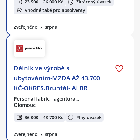
23 500 – 26 000 Kč
Zkrácený úvazek
Vhodné také pro absolventy
Zveřejněno: 7. srpna
Dělník ve výrobě s
ubytováním-MZDA AŽ 43.700
KČ-OKRES.Bruntál- ALBR
Personal fabric - agentura…
Olomouc
36 000 – 43 700 Kč
Plný úvazek
Zveřejněno: 7. srpna