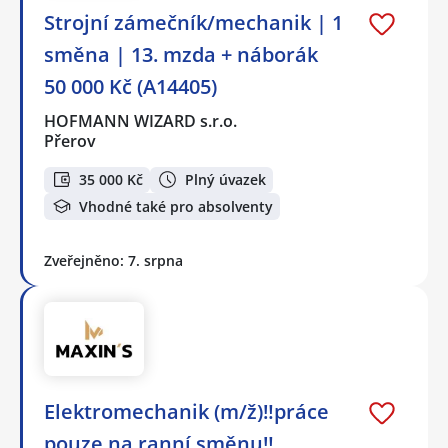
Strojní zámečník/mechanik | 1
směna | 13. mzda + náborák
50 000 Kč (A14405)
HOFMANN WIZARD s.r.o.
Přerov
35 000 Kč
Plný úvazek
Vhodné také pro absolventy
Zveřejněno: 7. srpna
Elektromechanik (m/ž)‼️práce
pouze na ranní směnu‼️