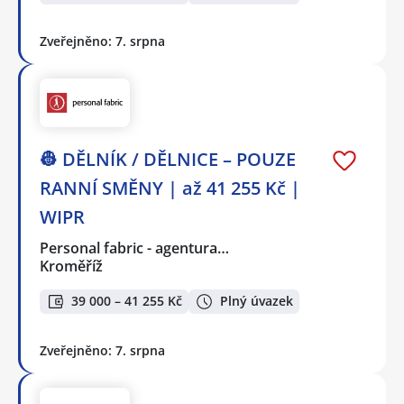
Zveřejněno: 7. srpna
👷 DĚLNÍK / DĚLNICE – POUZE
RANNÍ SMĚNY | až 41 255 Kč |
WIPR
Personal fabric - agentura…
Kroměříž
39 000 – 41 255 Kč
Plný úvazek
Zveřejněno: 7. srpna