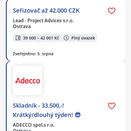
Seřizovač až 42.000 CZK
Lead - Project Advices s.r.o.
Ostrava
39 000 – 42 001 Kč
Plný úvazek
Zveřejněno: 5. srpna
Skladník - 33.500,-!
Krátký/dlouhý týden! 😎
ADECCO spol.s r.o.
Ostrava