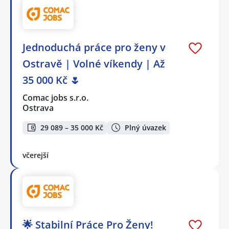
Jednoduchá práce pro ženy v
Ostravě | Volné víkendy | Až
35 000 Kč 🌷
Comac jobs s.r.o.
Ostrava
29 089 – 35 000 Kč
Plný úvazek
včerejší
🌟 Stabilní Práce Pro Ženy!