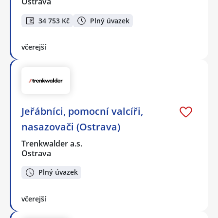
Ostrava
34 753 Kč
Plný úvazek
včerejší
Jeřábníci, pomocní valcíři,
nasazovači (Ostrava)
Trenkwalder a.s.
Ostrava
Plný úvazek
včerejší