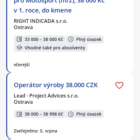
pro Motosport (m/ž), 38 000 Kč
v 1. roce, do kmene
RIGHT INDICADA s.r.o.
Ostrava
33 000 – 38 000 Kč
Plný úvazek
Vhodné také pro absolventy
včerejší
Operátor výroby 38.000 CZK
Lead - Project Advices s.r.o.
Ostrava
38 000 – 38 998 Kč
Plný úvazek
Zveřejněno: 5. srpna