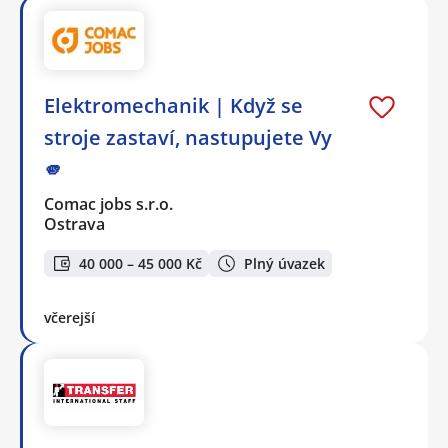
Elektromechanik | Když se
stroje zastaví, nastupujete Vy
🫵
Comac jobs s.r.o.
Ostrava
40 000 – 45 000 Kč
Plný úvazek
včerejší