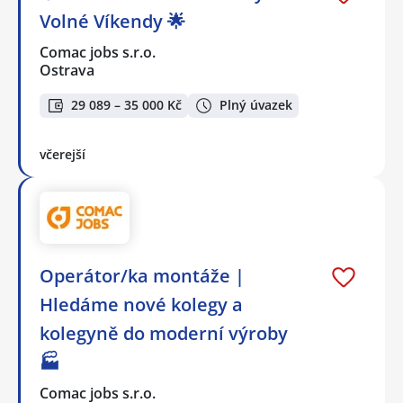
Volné Víkendy 🌟
Comac jobs s.r.o.
Ostrava
29 089 – 35 000 Kč
Plný úvazek
včerejší
Operátor/ka montáže |
Hledáme nové kolegy a
kolegyně do moderní výroby
🏭
Comac jobs s.r.o.