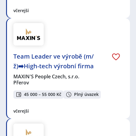
včerejší
Team Leader ve výrobě (m/
ž)➡️High-tech výrobní firma
MAXIN'S People Czech, s.r.o.
Přerov
45 000 – 55 000 Kč
Plný úvazek
včerejší