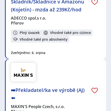
Skladník/Skladnice v Amazonu
(Kojetín) - mzda až 239Kč/hod
ADECCO spol.s r.o.
Přerov
Plný úvazek
Vhodné také pro cizince
Vhodné také pro absolventy
Zveřejněno: 6. srpna
➡️Překladatel/ka ve výrobě (AJ)
⬅️
MAXIN'S People Czech, s.r.o.