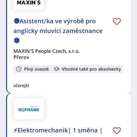
🟡Asistent/ka ve výrobě pro
anglicky mluvící zaměstnance
🟡
MAXIN'S People Czech, s.r.o.
Přerov
Plný úvazek
Vhodné také pro absolventy
včerejší
⚡Elektromechanik| 1 směna |