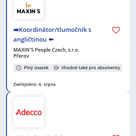
➡️Koordinátor/tlumočník s
angličtinou ⬅️
MAXIN'S People Czech, s.r.o.
Přerov
Plný úvazek
Vhodné také pro absolventy
Zveřejněno: 6. srpna