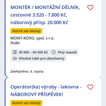
MONTÉR / MONTÁŽNÍ DĚLNÍK,
cestovné 3.520 - 7.800 Kč,
náborový přísp. 20.000 Kč
Nutně vás hledají
MONT-KOVO, spol. s r.o.
Hulín
30 000 – 60 000 Kč
Plný úvazek
Vhodné také pro absolventy
Zveřejněno: 6. srpna
Operátor(ka) výroby - lakovna -
NÁBOROVÝ PŘÍSPĚVEK!
Nutně vás hledají