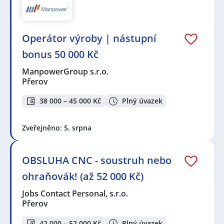
Operátor výroby | nástupní
bonus 50 000 Kč
ManpowerGroup s.r.o.
Přerov
38 000 – 45 000 Kč
Plný úvazek
Zveřejněno: 5. srpna
OBSLUHA CNC - soustruh nebo
ohraňovák! (až 52 000 Kč)
Jobs Contact Personal, s.r.o.
Přerov
42 000 – 52 000 Kč
Plný úvazek