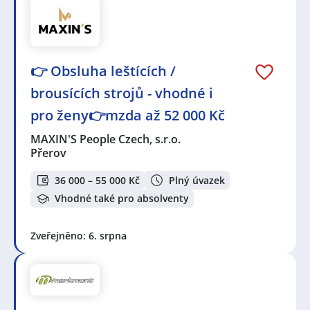
👉 Obsluha leštících /
brousících strojů - vhodné i
pro ženy👉mzda až 52 000 Kč
MAXIN'S People Czech, s.r.o.
Přerov
36 000 – 55 000 Kč
Plný úvazek
Vhodné také pro absolventy
Zveřejněno: 6. srpna