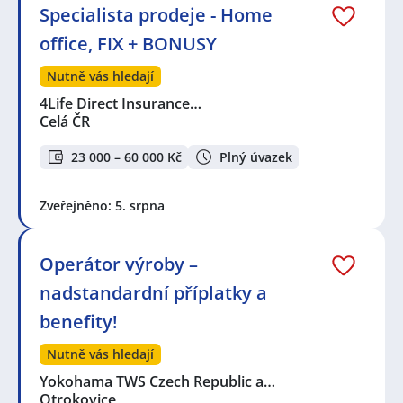
Specialista prodeje - Home
office, FIX + BONUSY
Nutně vás hledají
4Life Direct Insurance…
Celá ČR
23 000 – 60 000 Kč
Plný úvazek
Zveřejněno: 5. srpna
Operátor výroby –
nadstandardní příplatky a
benefity!
Nutně vás hledají
Yokohama TWS Czech Republic a…
Otrokovice