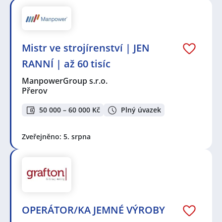
Mistr ve strojírenství | JEN
RANNÍ | až 60 tisíc
ManpowerGroup s.r.o.
Přerov
50 000 – 60 000 Kč
Plný úvazek
Zveřejněno: 5. srpna
OPERÁTOR/KA JEMNÉ VÝROBY