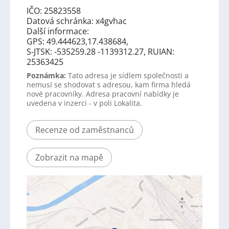
IČO: 25823558
Datová schránka: x4gvhac
Další informace:
GPS: 49.444623,17.438684,
S-JTSK: -535259.28 -1139312.27, RUIAN:
25363425
Poznámka:
Tato adresa je sídlem společnosti a
nemusí se shodovat s adresou, kam firma hledá
nové pracovníky. Adresa pracovní nabídky je
uvedena v inzerci - v poli Lokalita.
Recenze od zaměstnanců
Zobrazit na mapě