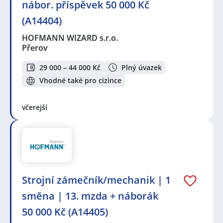
nábor. příspěvek 50 000 Kč
(A14404)
HOFMANN WIZARD s.r.o.
Přerov
29 000 – 44 000 Kč
Plný úvazek
Vhodné také pro cizince
včerejší
Strojní zámečník/mechanik | 1
směna | 13. mzda + náborák
50 000 Kč (A14405)