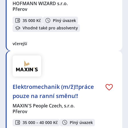
HOFMANN WIZARD s.r.o.
Přerov
35 000 Kč
Plný úvazek
Vhodné také pro absolventy
včerejší
Elektromechanik (m/ž)‼️práce
pouze na ranní směnu‼️
MAXIN'S People Czech, s.r.o.
Přerov
35 000 – 40 000 Kč
Plný úvazek