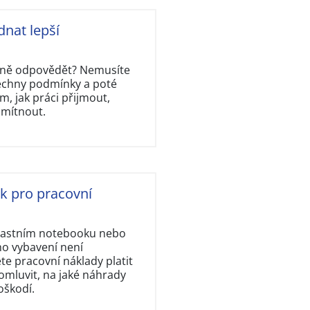
dnat lepší
rávně odpovědět? Nemusíte
šechny podmínky a poté
, jak práci přijmout,
dmítnout.
ok pro pracovní
vlastním notebooku nebo
ho vybavení není
e pracovní náklady platit
omluvit, na jaké náhrady
oškodí.