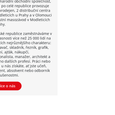
národní obchodní společnost,
á po celé republice provozuje
prodejen, 2 distribuční centra
dleticích u Prahy a v Olomouci
astní masozávod v Modleticích
ahy.
ské republice zaměstnáváme v
snosti více než 25 000 lidí na
cích nejrůznějšího charakteru:
vač, skladník, řezník, grafik,
í, ajťák, nákupčí,
onalista, manažer, architekt a
o dalších profesí. Práci nebo
 u nás získáte, ať jste učeň,
ent, absolvent nebo odborník
kušenostmi.
íce o nás