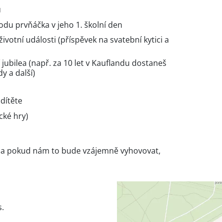
u
odu prvňáčka v jeho 1. školní den
životní události (příspěvek na svatební kytici a
ubilea (např. za 10 let v Kauflandu dostaneš
y a další)
 dítěte
ické hry)
es a pokud nám to bude vzájemně vyhovovat,
s.