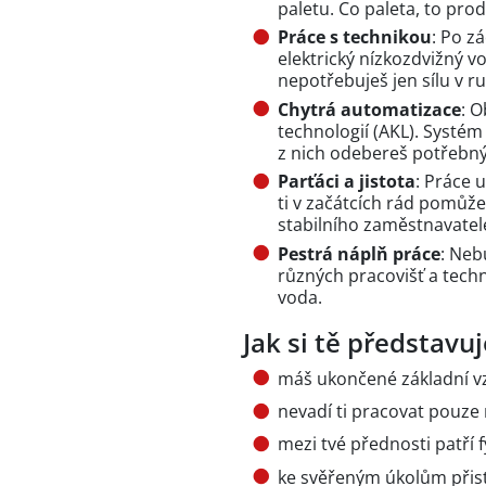
paletu. Co paleta, to prod
Práce s technikou
: Po z
elektrický nízkozdvižný vo
nepotřebuješ jen sílu v ru
Chytrá automatizace
: 
technologií (AKL). Systém
z nich odebereš potřebný
Parťáci a jistota
: Práce u
ti v začátcích rád pomůže.
stabilního zaměstnavatele
Pestrá náplň práce
: Neb
různých pracovišť a techn
voda.
Jak si tě představ
máš ukončené základní v
nevadí ti pracovat pouze 
mezi tvé přednosti patří 
ke svěřeným úkolům přist