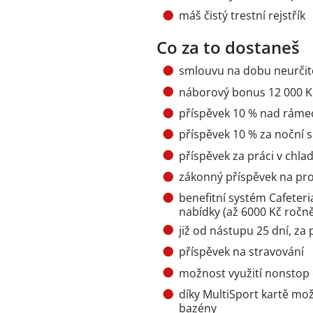
máš čistý trestní rejstřík
Co za to dostaneš
smlouvu na dobu neurčit
náborový bonus 12 000 K
příspěvek 10 % nad rámec
příspěvek 10 % za noční
příspěvek za práci v chla
zákonný příspěvek na prod
benefitní systém Cafeteria
nabídky (až 6000 Kč ročn
již od nástupu 25 dní, za 
příspěvek na stravování
možnost využití nonstop 
díky MultiSport kartě mož
bazény