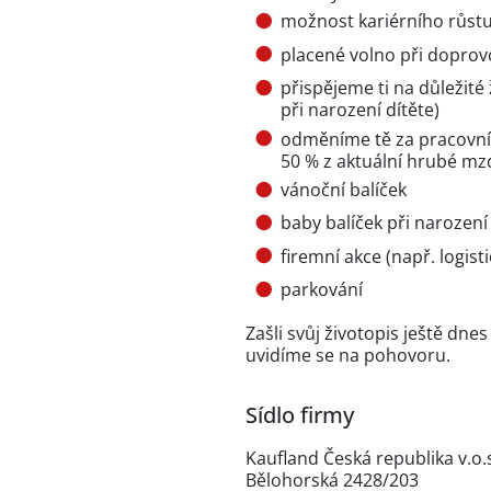
možnost kariérního růst
placené volno při doprov
přispějeme ti na důležité 
při narození dítěte)
odměníme tě za pracovní j
50 % z aktuální hrubé mzd
vánoční balíček
baby balíček při narození
firemní akce (např. logist
parkování
Zašli svůj životopis ještě dn
uvidíme se na pohovoru.
Sídlo firmy
Kaufland Česká republika v.o.
Bělohorská 2428/203