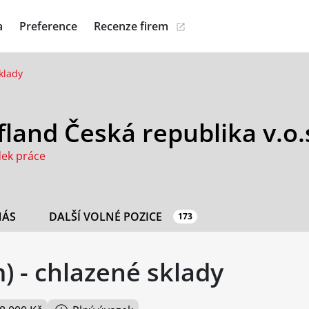
a
Preference
Recenze firem
klady
land Česká republika v.o.
dek práce
NÁS
DALŠÍ VOLNÉ POZICE
173
) - chlazené sklady