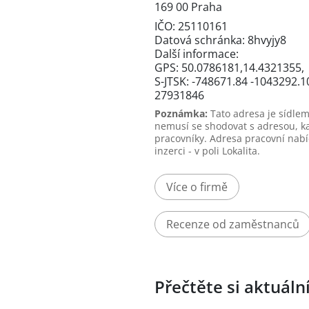
169 00 Praha
IČO: 25110161
Datová schránka: 8hvyjy8
Další informace:
GPS: 50.0786181,14.4321355,
S-JTSK: -748671.84 -1043292.1
27931846
Poznámka:
Tato adresa je sídlem
nemusí se shodovat s adresou, k
pracovníky. Adresa pracovní nabí
inzerci - v poli Lokalita.
Více o firmě
Recenze od zaměstnanců
Přečtěte si aktuáln