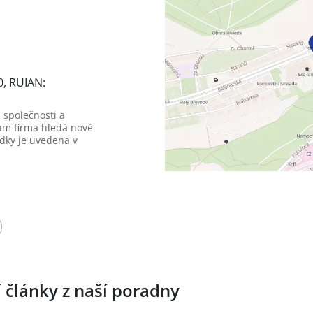
0, RUIAN:
 společnosti a
am firma hledá nové
dky je uvedena v
í články z naší poradny