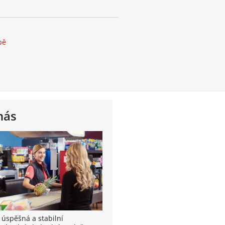
pě
nás
 úspěšná a stabilní