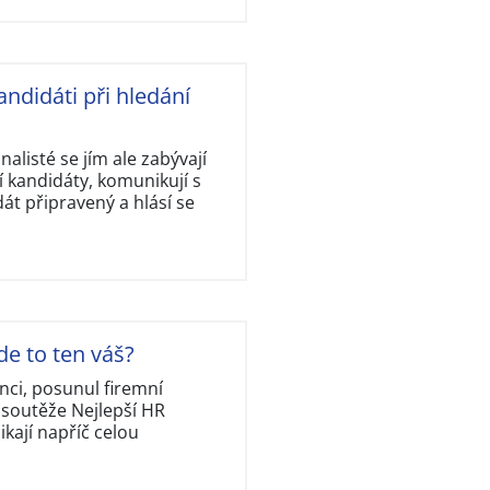
andidáti při hledání
nalisté se jím ale zabývají
 kandidáty, komunikují s
dát připravený a hlásí se
de to ten váš?
nci, posunul firemní
 soutěže Nejlepší HR
kají napříč celou