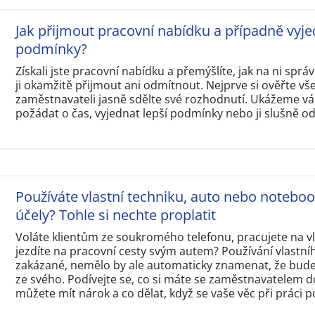
Jak přijmout pracovní nabídku a případně vyje
podmínky?
Získali jste pracovní nabídku a přemýšlíte, jak na ni sp
ji okamžitě přijmout ani odmítnout. Nejprve si ověřte v
zaměstnavateli jasně sdělte své rozhodnutí. Ukážeme vám
požádat o čas, vyjednat lepší podmínky nebo ji slušně o
Používáte vlastní techniku, auto nebo notebo
účely? Tohle si nechte proplatit
Voláte klientům ze soukromého telefonu, pracujete na 
jezdíte na pracovní cesty svým autem? Používání vlastní
zakázané, nemělo by ale automaticky znamenat, že budet
ze svého. Podívejte se, co si máte se zaměstnavatelem d
můžete mít nárok a co dělat, když se vaše věc při práci p