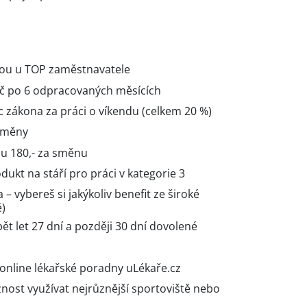
ou u TOP zaměstnavatele
č po 6 odpracovaných měsících
 zákona za práci o víkendu (celkem 20 %)
 směny
du 180,- za směnu
ukt na stáří pro práci v kategorie 3
 – vybereš si jakýkoliv benefit ze široké
ě)
pět let 27 dní a později 30 dní dovolené
online lékařské poradny uLékaře.cz
nost využívat nejrůznější sportoviště nebo