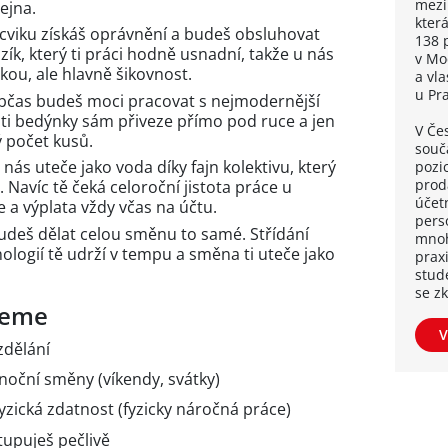
mezi
ejna.
kter
ácviku získáš oprávnění a budeš obsluhovat
138 
zík, který ti práci hodně usnadní, takže u nás
v Mo
kou, ale hlavně šikovnost.
a vl
u Pr
Občas budeš moci pracovat s nejmodernější
 ti bedýnky sám přiveze přímo pod ruce a jen
V Če
 počet kusů.
souča
 nás uteče jako voda díky fajn kolektivu, který
pozi
proda
 Navíc tě čeká celoroční jistota práce u
účetn
 a výplata vždy včas na účtu.
pers
udeš dělat celou směnu to samé. Střídání
mnoh
ologií tě udrží v tempu a směna ti uteče jako
praxi
stud
se z
ujeme
V
zdělání
noční směny (víkendy, svátky)
fyzická zdatnost (fyzicky náročná práce)
upuješ pečlivě