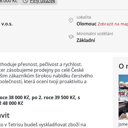
48.000 Kč
Plný úvazek
Lokalita
v.o.s.
Olomouc
Zobrazit na ma
Minimální vzdělání
Základní
zhoduje přesnost, pečlivost a rychlost.
O 
ter zásobujeme prodejny po celé České
našim zákazníkům širokou nabídku čerstvého
olečnosti, která ocení tvoji proaktivitu a
oce 38 000 Kč, po 2. roce 39 500 Kč, s
48 000 Kč
vit
ko v Tetrisu budeš vyskladňovat zboží na
Jsme