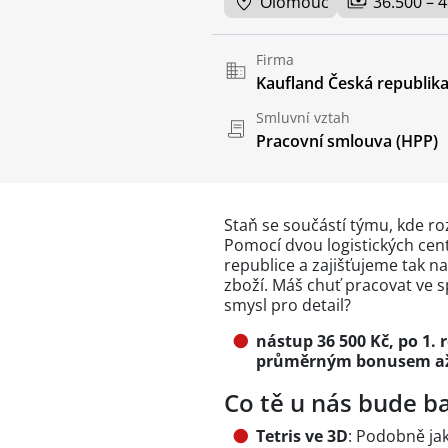
Olomouc
36.500 – 
Firma
Kaufland Česká republika 
Smluvní vztah
Pracovní smlouva (HPP)
Staň se součástí týmu, kde ro
Pomocí dvou logistických cen
republice a zajišťujeme tak 
zboží. Máš chuť pracovat ve sp
smysl pro detail?
nástup 36 500 Kč, po 1. r
průměrným bonusem až 
Co tě u nás bude ba
Tetris ve 3D
: Podobně ja