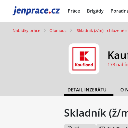
JenPráce.cz
Práce
Brigády
Poradn
Nabídky práce
Olomouc
Skladník (ž/m) - chlazené s
Kauf
173 nabí
DETAIL INZERÁTU
O 
Skladník (ž/m