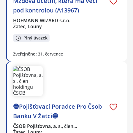
Mzdová účetní, která má věci
pod kontrolou (A13967)
HOFMANN WIZARD s.r.o.
Žatec, Louny
Plný úvazek
Zveřejněno: 31. července
🔵Pojišťovací Poradce Pro Čsob
Banku V Žatci🔵
ČSOB Pojišťovna, a. s., člen…
Žatec, Louny