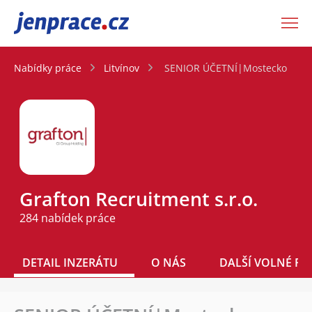
JenPráce.cz
Nabídky práce
Litvínov
SENIOR ÚČETNÍ|Mostecko
Grafton Recruitment s.r.o.
284 nabídek práce
DETAIL INZERÁTU
O NÁS
DALŠÍ VOLNÉ PO