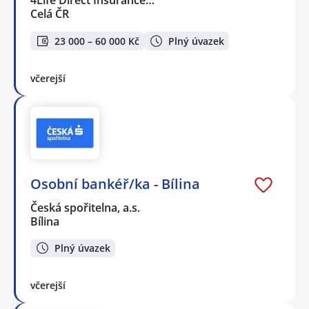
4Life Direct Insurance…
Celá ČR
23 000 – 60 000 Kč
Plný úvazek
včerejší
Osobní bankéř/ka - Bílina
Česká spořitelna, a.s.
Bílina
Plný úvazek
včerejší