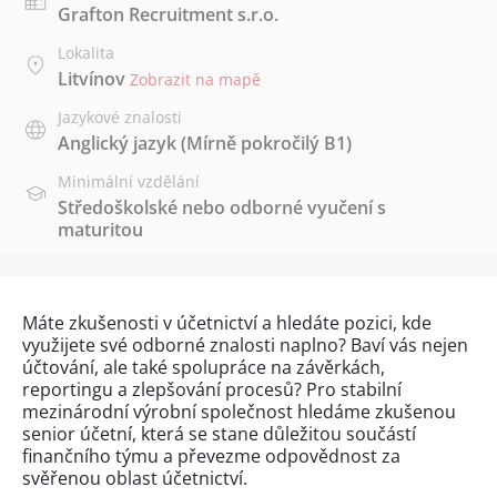
Grafton Recruitment s.r.o.
Lokalita
Litvínov
Zobrazit na mapě
Jazykové znalosti
Anglický jazyk
(Mírně pokročilý B1)
Minimální vzdělání
Středoškolské nebo odborné vyučení s
maturitou
Máte zkušenosti v účetnictví a hledáte pozici, kde
využijete své odborné znalosti naplno? Baví vás nejen
účtování, ale také spolupráce na závěrkách,
reportingu a zlepšování procesů? Pro stabilní
mezinárodní výrobní společnost hledáme zkušenou
senior účetní, která se stane důležitou součástí
finančního týmu a převezme odpovědnost za
svěřenou oblast účetnictví.