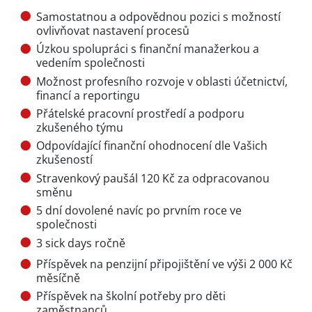
Samostatnou a odpovědnou pozici s možností
ovlivňovat nastavení procesů
Úzkou spolupráci s finanční manažerkou a
vedením společnosti
Možnost profesního rozvoje v oblasti účetnictví,
financí a reportingu
Přátelské pracovní prostředí a podporu
zkušeného týmu
Odpovídající finanční ohodnocení dle Vašich
zkušeností
Stravenkový paušál 120 Kč za odpracovanou
směnu
5 dní dovolené navíc po prvním roce ve
společnosti
3 sick days ročně
Příspěvek na penzijní připojištění ve výši 2 000 Kč
měsíčně
Příspěvek na školní potřeby pro děti
zaměstnanců