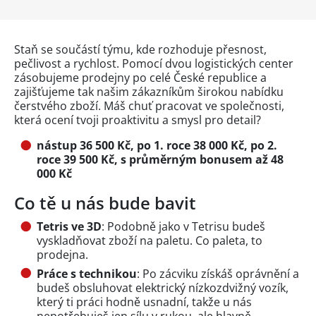
Staň se součástí týmu, kde rozhoduje přesnost,
pečlivost a rychlost. Pomocí dvou logistických center
zásobujeme prodejny po celé České republice a
zajišťujeme tak našim zákazníkům širokou nabídku
čerstvého zboží. Máš chuť pracovat ve společnosti,
která ocení tvoji proaktivitu a smysl pro detail?
nástup 36 500 Kč, po 1. roce 38 000 Kč, po 2.
roce 39 500 Kč, s průměrným bonusem až 48
000 Kč
Co tě u nás bude bavit
Tetris ve 3D
: Podobně jako v Tetrisu budeš
vyskladňovat zboží na paletu. Co paleta, to
prodejna.
Práce s technikou
: Po zácviku získáš oprávnění a
budeš obsluhovat elektrický nízkozdvižný vozík,
který ti práci hodně usnadní, takže u nás
nepotřebuješ jen sílu v rukou, ale hlavně