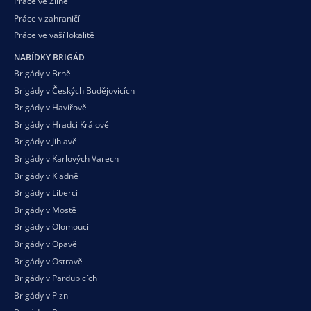
Práce ve Zlíně
Práce v zahraničí
Práce ve vaší
lokalitě
NABÍDKY BRIGÁD
Brigády v Brně
Brigády v Českých Budějovicích
Brigády v Havířově
Brigády v Hradci Králové
Brigády v Jihlavě
Brigády v Karlových Varech
Brigády v Kladně
Brigády v Liberci
Brigády v Mostě
Brigády v Olomouci
Brigády v Opavě
Brigády v Ostravě
Brigády v Pardubicích
Brigády v Plzni