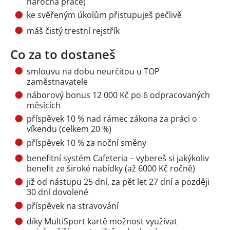
náročná práce)
ke svěřeným úkolům přistupuješ pečlivě
máš čistý trestní rejstřík
Co za to dostaneš
smlouvu na dobu neurčitou u TOP
zaměstnavatele
náborový bonus 12 000 Kč po 6 odpracovaných
měsících
příspěvek 10 % nad rámec zákona za práci o
víkendu (celkem 20 %)
příspěvek 10 % za noční směny
benefitní systém Cafeteria – vybereš si jakýkoliv
benefit ze široké nabídky (až 6000 Kč ročně)
již od nástupu 25 dní, za pět let 27 dní a později
30 dní dovolené
příspěvek na stravování
díky MultiSport kartě možnost využívat