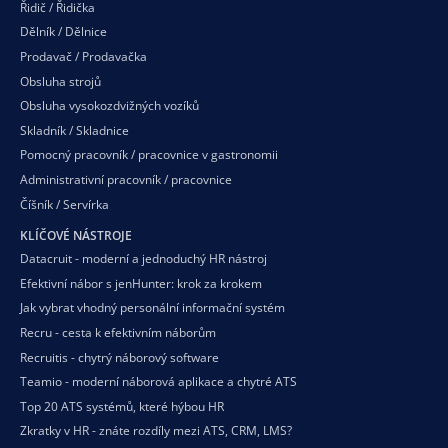
Řidič / Řidička
Dělník / Dělnice
Prodavač / Prodavačka
Obsluha strojů
Obsluha vysokozdvižných vozíků
Skladník / Skladnice
Pomocný pracovník / pracovnice v gastronomii
Administrativní pracovník / pracovnice
Číšník / Servírka
KLÍČOVÉ NÁSTROJE
Datacruit - moderní a jednoduchý HR nástroj
Efektivní nábor s jenHunter: krok za krokem
Jak vybrat vhodný personální informační systém
Recru - cesta k efektivním náborům
Recruitis - chytrý náborový software
Teamio - moderní náborová aplikace a chytré ATS
Top 20 ATS systémů, které hýbou HR
Zkratky v HR - znáte rozdíly mezi ATS, CRM, LMS?