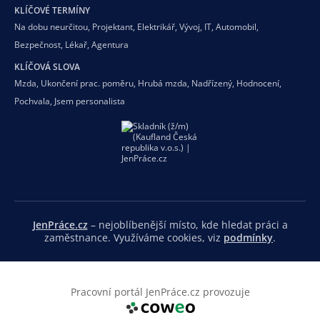
KLÍČOVÉ TERMÍNY
Na dobu neurčitou
,
Projektant
,
Elektrikář
,
Vývoj
,
IT
,
Automobil
,
Bezpečnost
,
Lékař
,
Agentura
KLÍČOVÁ SLOVA
Mzda
,
Ukončení prac. poměru
,
Hrubá mzda
,
Nadřízený
,
Hodnocení
,
Pochvala
,
Jsem personalista
JenPráce.cz
– nejoblíbenější místo, kde hledat práci a
zaměstnance. Využíváme cookies, viz
podmínky
.
Pracovní portál JenPráce.cz provozuje