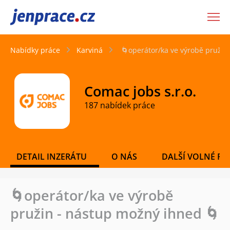
JenPráce.cz
Nabídky práce
Karviná
🌀operátor/ka ve výrobě pružin
Comac jobs s.r.o.
187 nabídek práce
DETAIL INZERÁTU
O NÁS
DALŠÍ VOLNÉ PO
🌀operátor/ka ve výrobě
pružin - nástup možný ihned 🌀