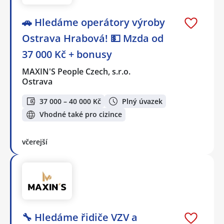
🚗 Hledáme operátory výroby
Ostrava Hrabová! 💵 Mzda od
37 000 Kč + bonusy
MAXIN'S People Czech, s.r.o.
Ostrava
37 000 – 40 000 Kč
Plný úvazek
Vhodné také pro cizince
včerejší
🔧 Hledáme řidiče VZV a