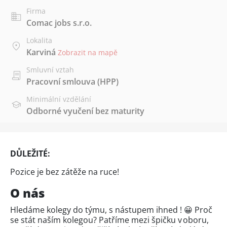
Firma
Comac jobs s.r.o.
Lokalita
Karviná
Zobrazit na mapě
Smluvní vztah
Pracovní smlouva (HPP)
Minimální vzdělání
Odborné vyučení bez maturity
DŮLEŽITÉ:
Pozice je bez zátěže na ruce!
O nás
Hledáme kolegy do týmu, s nástupem ihned ! 😀 Proč
se stát naším kolegou? Patříme mezi špičku v oboru,