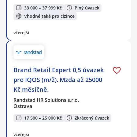
33 000 – 37 999 Kč
Plný úvazek
Vhodné také pro cizince
včerejší
Brand Retail Expert 0,5 úvazek
pro IQOS (m/ž). Mzda až 25000
Kč měsíčně.
Randstad HR Solutions s.r.o.
Ostrava
17 500 – 25 000 Kč
Zkrácený úvazek
včerejší