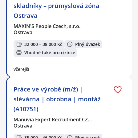
skladníky – průmyslová zóna
Ostrava
MAXIN'S People Czech, s.r.o.
Ostrava
32 000 – 38 000 Kč
Plný úvazek
Vhodné také pro cizince
včerejší
Práce ve výrobě (m/ž) |
slévárna | obrobna | montáž
(A10751)
Manuvia Expert Recruitment CZ…
Ostrava
35 000 – 46 000 Kč
Plný úvazek