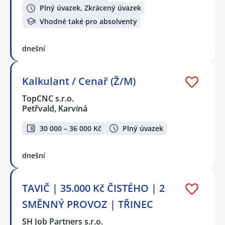
Plný úvazek, Zkrácený úvazek
Vhodné také pro absolventy
dnešní
Kalkulant / Cenař (Ž/M)
TopCNC s.r.o.
Petřvald, Karviná
30 000 – 36 000 Kč
Plný úvazek
dnešní
TAVIČ | 35.000 Kč ČISTÉHO | 2
SMĚNNÝ PROVOZ | TŘINEC
SH Job Partners s.r.o.