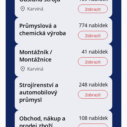
Karviná
Zobrazit
Průmyslová a
774 nabídek
chemická výroba
Zobrazit
Montážník /
41 nabídek
Montážnice
Zobrazit
Karviná
Strojírenství a
248 nabídek
automobilový
Zobrazit
průmysl
Obchod, nákup a
108 nabídek
prodej zboží