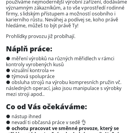
používáme nejmodernější výrobní zařízení, dodáváme
významným zákazníkům, a to vše v prostředí rodinné
firmy, s lidským přístupem a možností osobního i
karierního růstu. Neváhej a podívej se, koho právě
hledáme, můžeš to být právě Ty!
Prohlídky provozu již probíhají.
Náplň práce:
● měření výrobků na různých měřidlech v rámci
kontroly vyrobených kusů
● vizuální kontrola 👀
● týmová spolupráce
● obsluha strojů na výrobu kompresních pružin vč.
následných operací, jako jsou manipulace s výrobky
mezi stroji apod..
Co od Vás očekáváme:
● nástup ihned
● nevadí ti občasná práce v sedě 👌
●
ochotu pracovat ve směnné provoze, který se