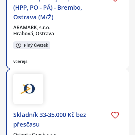
(HPP, PO - PÁ) - Brembo,
Ostrava (M/Ž)
ARAMARK, s.r.o.
Hrabová, Ostrava
Plný úvazek
včerejší
Skladník 33-35.000 Kč bez
přesčasu
Orienta Czech s.r.o.