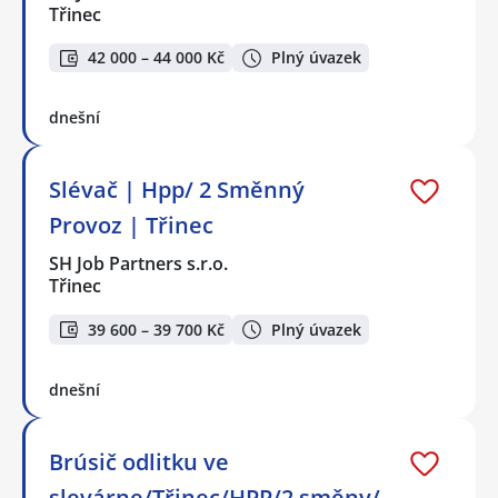
Třinec
42 000 – 44 000 Kč
Plný úvazek
dnešní
Slévač | Hpp/ 2 Směnný
Provoz | Třinec
SH Job Partners s.r.o.
Třinec
39 600 – 39 700 Kč
Plný úvazek
dnešní
Brúsič odlitku ve
slevárne/Třinec/HPP/2 směny/