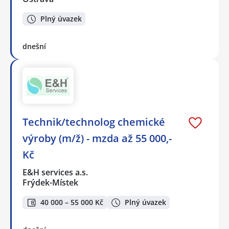
Plný úvazek
dnešní
Technik/technolog chemické
výroby (m/ž) - mzda až 55 000,-
Kč
E&H services a.s.
Frýdek-Místek
40 000 – 55 000 Kč
Plný úvazek