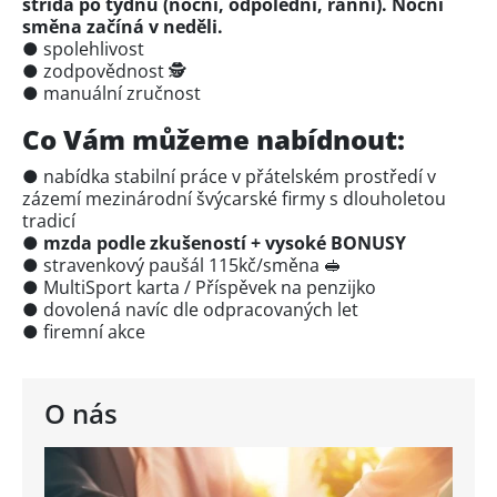
střídá po týdnu (noční, odpolední, ranní). Noční
směna začíná v neděli.
● spolehlivost
● zodpovědnost 🕵️
● manuální zručnost
Co Vám můžeme nabídnout:
● nabídka stabilní práce v přátelském prostředí v
zázemí mezinárodní švýcarské firmy s dlouholetou
tradicí
● mzda podle zkušeností + vysoké BONUSY
● stravenkový paušál 115kč/směna 🥪
● MultiSport karta / Příspěvek na penzijko
● dovolená navíc dle odpracovaných let
● firemní akce
O nás