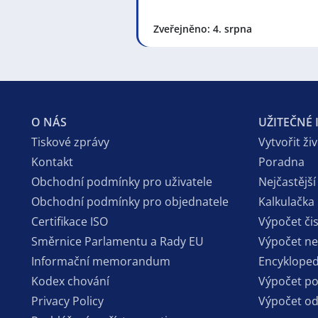
Zveřejněno: 4. srpna
O NÁS
UŽITEČNÉ
Tiskové zprávy
Vytvořit ži
Kontakt
Poradna
Obchodní podmínky pro uživatele
Nejčastější
Obchodní podmínky pro objednatele
Kalkulačka
Certifikace ISO
Výpočet či
Směrnice Parlamentu a Rady EU
Výpočet n
Informační memorandum
Encykloped
Kodex chování
Výpočet p
Privacy Policy
Výpočet o