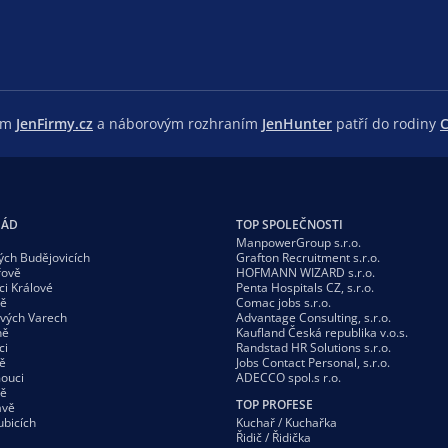
lem
JenFirmy.cz
a náborovým rozhraním
JenHunter
patří do rodiny
C
GÁD
TOP SPOLEČNOSTI
ManpowerGroup s.r.o.
ých Budějovicích
Grafton Recruitment s.r.o.
řově
HOFMANN WIZARD s.r.o.
ci Králové
Penta Hospitals CZ, s.r.o.
vě
Comac jobs s.r.o.
ových Varech
Advantage Consulting, s.r.o.
ně
Kaufland Česká republika v.o.s.
ci
Randstad HR Solutions s.r.o.
ě
Jobs Contact Personal, s.r.o.
ouci
ADECCO spol.s r.o.
vě
TOP PROFESE
avě
ubicích
Kuchař / Kuchařka
Řidič / Řidička