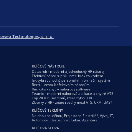
oweo Technologies, s. r. o.
KLÍČOVÉ NÁSTROJE
Datacruit - moderní a jednoduchý HR nástroj
Efektivní nábor s jenHunter: krok za krokem
Jak vybrat vhodný personální informační systém
Recru - cesta k efektivním náborům
Recruitis - chytrý náborový software
Teamio - moderní náborová aplikace a chytré ATS
Top 20 ATS systémů, které hýbou HR
Zkratky v HR - znáte rozdíly mezi ATS, CRM, LMS?
KLÍČOVÉ TERMÍNY
Na dobu neurčitou
,
Projektant
,
Elektrikář
,
Vývoj
,
IT
,
Automobil
,
Bezpečnost
,
Lékař
,
Agentura
KLÍČOVÁ SLOVA