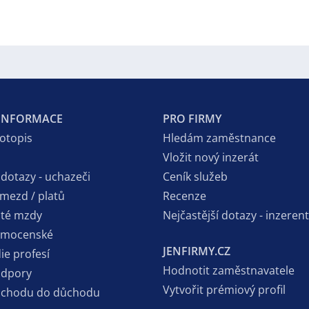
 INFORMACE
PRO FIRMY
votopis
Hledám zaměstnance
Vložit nový inzerát
 dotazy - uchazeči
Ceník služeb
 mezd / platů
Recenze
sté mzdy
Nejčastější dotazy - inzerent
emocenské
JENFIRMY.CZ
ie profesí
Hodnotit zaměstnavatele
odpory
Vytvořit prémiový profil
dchodu do důchodu