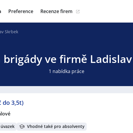
a
Preference
Recenze firem
av Skrbek
 brigády ve firmě Ladisla
1 nabídka práce
 do 3,5t)
álové
 úvazek
Vhodné také pro absolventy