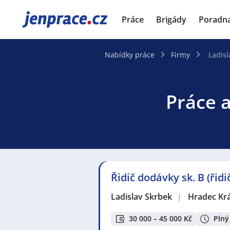
JenPráce.cz
Práce
Brigády
Poradn
Nabídky práce
Firmy
Ladisl
Práce a
Řidič dodávky sk. B (řidič
Ladislav Skrbek
|
Hradec Kr
30 000 – 45 000 Kč
Plný