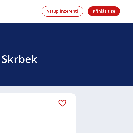
Vstup inzerenti
Přihlásit se
v Skrbek