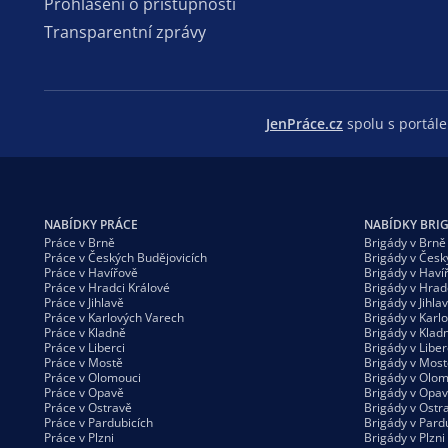
Prohlášení o přístupnosti
Transparentní zprávy
JenPráce.cz
spolu s portá
NABÍDKY PRÁCE
NABÍDKY BRI
Práce v Brně
Brigády v Brně
Práce v Českých Budějovicích
Brigády v Česk
Práce v Havířově
Brigády v Haví
Práce v Hradci Králové
Brigády v Hrad
Práce v Jihlavě
Brigády v Jihla
Práce v Karlových Varech
Brigády v Karl
Práce v Kladně
Brigády v Klad
Práce v Liberci
Brigády v Liber
Práce v Mostě
Brigády v Most
Práce v Olomouci
Brigády v Olom
Práce v Opavě
Brigády v Opa
Práce v Ostravě
Brigády v Ostr
Práce v Pardubicích
Brigády v Pard
Práce v Plzni
Brigády v Plzni