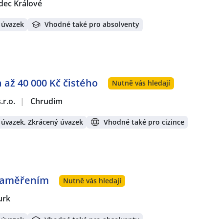
dec Králové
 úvazek
Vhodné také pro absolventy
 až 40 000 Kč čistého
Nutně vás hledají
.r.o.
|
Chrudim
 úvazek, Zkrácený úvazek
Vhodné také pro cizince
 zaměřením
Nutně vás hledají
urk