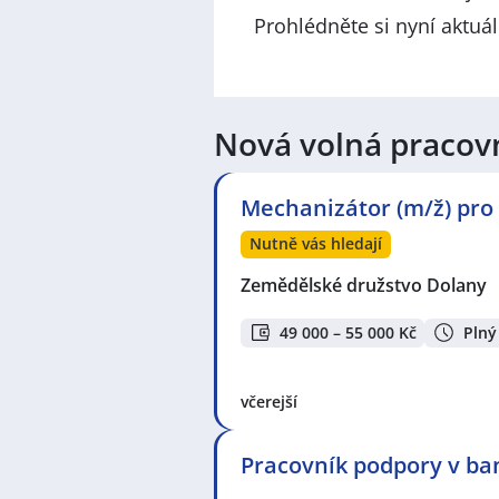
Prohlédněte si nyní aktuá
Nová volná pracov
Mechanizátor (m/ž) pro 
Nutně vás hledají
Zemědělské družstvo Dolany
49 000 – 55 000 Kč
Plný
včerejší
Pracovník podpory v ban