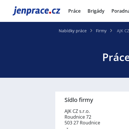
JenPráce.cz
Práce
Brigády
Poradn
Nabídky práce
Firmy
AJK CZ
Práce
Sídlo firmy
AJK CZ s.r.o.
Roudnice 72
503 27 Roudnice