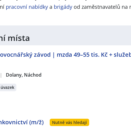
lní
pracovní nabídky
a
brigády
od zaměstnavatelů na 
ní místa
ovocnářský závod | mzda 49–55 tis. Kč + služeb
|
Dolany, Náchod
 úvazek
kovnictví (m/ž)
Nutně vás hledají