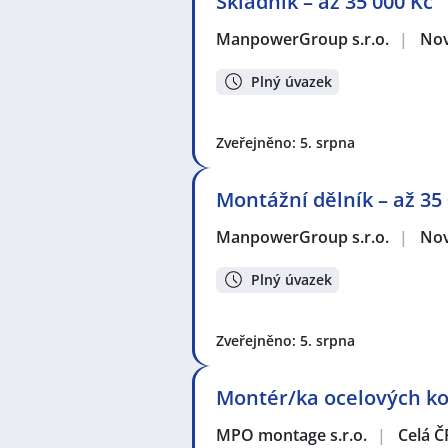
Skladník – až 35 000 Kč
ManpowerGroup s.r.o.
|
Nov
Plný úvazek
Zveřejněno: 5. srpna
Montážní dělník – až 35
ManpowerGroup s.r.o.
|
Nov
Plný úvazek
Zveřejněno: 5. srpna
Montér/ka ocelových kon
MPO montage s.r.o.
|
Celá Č