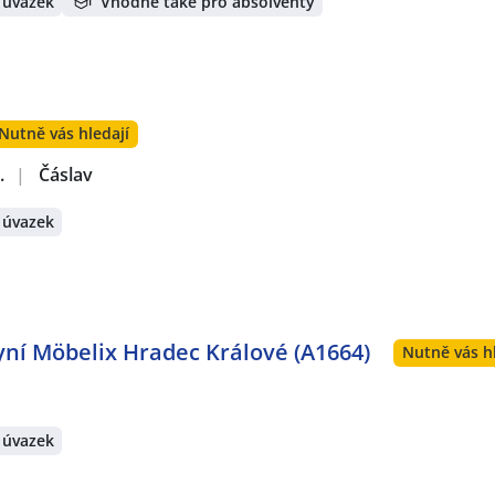
 úvazek
Vhodné také pro absolventy
Nutně vás hledají
.
|
Čáslav
 úvazek
ní Möbelix Hradec Králové (A1664)
Nutně vás h
 úvazek