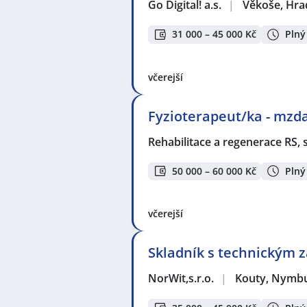
Go Digital! a.s.
|
Věkoše, Hra
31 000 – 45 000 Kč
Plný
včerejší
Fyzioterapeut/ka - mzda
Rehabilitace a regenerace RS, s
50 000 – 60 000 Kč
Plný
včerejší
Skladník s technickým
NorWit,s.r.o.
|
Kouty, Nymb