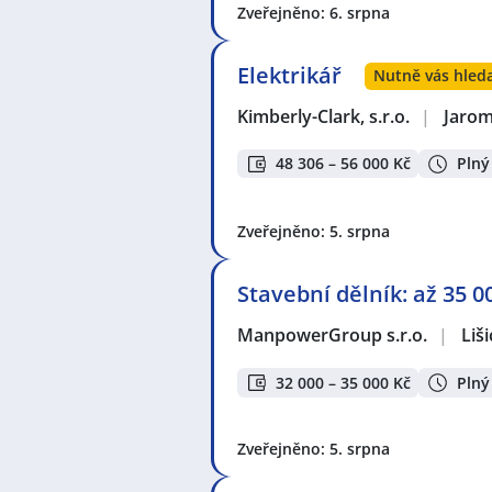
Zveřejněno: 6. srpna
Elektrikář
Nutně vás hleda
Kimberly-Clark, s.r.o.
|
Jaro
48 306 – 56 000 Kč
Plný
Zveřejněno: 5. srpna
Stavební dělník: až 35 
ManpowerGroup s.r.o.
|
Liši
32 000 – 35 000 Kč
Plný
Zveřejněno: 5. srpna