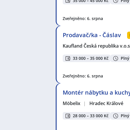
35 000 – 45 000 Kč
Plný
Zveřejněno: 6. srpna
Prodavač/ka - Čáslav
Kaufland Česká republika v.o.s
33 000 – 35 000 Kč
Plný
Zveřejněno: 6. srpna
Montér nábytku a kuchy
Möbelix
|
Hradec Králové
28 000 – 33 000 Kč
Plný