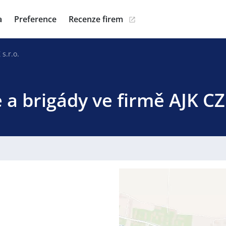
a
Preference
Recenze firem
 s.r.o.
 a brigády ve firmě AJK CZ 