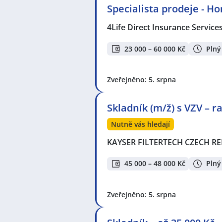
Specialista prodeje - H
4Life Direct Insurance Service
23 000 – 60 000 Kč
Plný
Zveřejněno: 5. srpna
Skladník (m/ž) s VZV – 
Nutně vás hledají
KAYSER FILTERTECH CZECH REP
45 000 – 48 000 Kč
Plný
Zveřejněno: 5. srpna