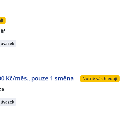
jí
měř
 úvazek
000 Kč/měs., pouze 1 směna
Nutně vás hledají
ce
 úvazek