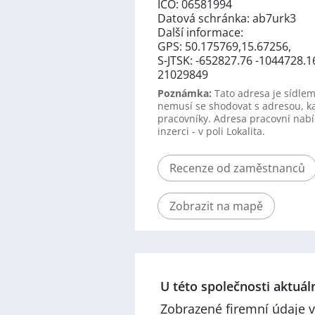
IČO: 06581994
Datová schránka: ab7urk3
Další informace:
GPS: 50.175769,15.67256,
S-JTSK: -652827.76 -1044728.1
21029849
Poznámka:
Tato adresa je sídlem
nemusí se shodovat s adresou, k
pracovníky. Adresa pracovní nabí
inzerci - v poli Lokalita.
Recenze od zaměstnanců
Zobrazit na mapě
U této společnosti aktuá
Zobrazené firemní údaje v