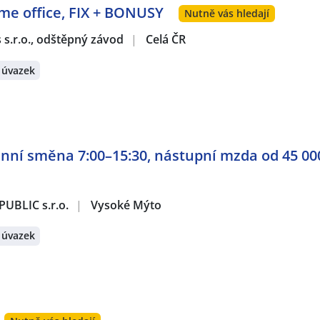
ome office, FIX + BONUSY
Nutně vás hledají
s s.r.o., odštěpný závod
|
Celá ČR
 úvazek
ranní směna 7:00–15:30, nástupní mzda od 45 00
UBLIC s.r.o.
|
Vysoké Mýto
 úvazek