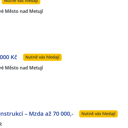
Nutně vás hledají
é Město nad Metují
 000 Kč
Nutně vás hledají
é Město nad Metují
strukcí – Mzda až 70 000,-
Nutně vás hledají
R