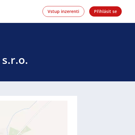
Vstup inzerenti
Přihlásit se
s.r.o.