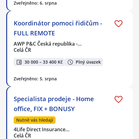
Zveřejněno: 6. srpna
Koordinátor pomoci řidičům -
FULL REMOTE
AWP P&C Česká republika -…
Celá ČR
30 000 – 33 400 Kč
Plný úvazek
Zveřejněno: 5. srpna
Specialista prodeje - Home
office, FIX + BONUSY
Nutně vás hledají
4Life Direct Insurance…
Celá ČR