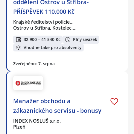
oddělení Ostrov u Stříbra-
PŘÍSPĚVEK 110.000 Kč
Krajské ředitelství policie…
Ostrov u Stříbra, Kostelec,…
32 900 – 41 540 Kč
Plný úvazek
Vhodné také pro absolventy
Zveřejněno: 7. srpna
Manažer obchodu a
zákaznického servisu - bonusy
INDEX NOSLUŠ s.r.o.
Plzeň