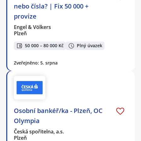
nebo čísla? | Fix 50 000 +
provize
Engel & Völkers
Plzeň
50 000 – 80 000 Kč
Plný úvazek
Zveřejněno: 5. srpna
Osobní bankéř/ka - Plzeň, OC
Olympia
Česká spořitelna, a.s.
Plzeň