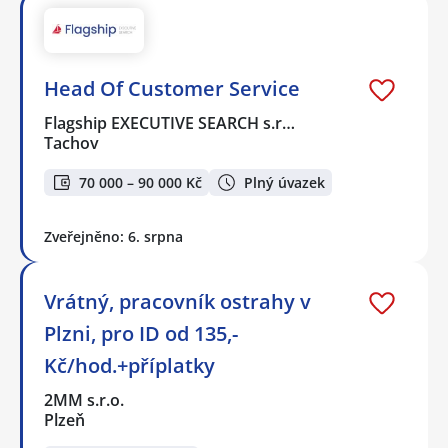
Head Of Customer Service
Flagship EXECUTIVE SEARCH s.r…
Tachov
70 000 – 90 000 Kč
Plný úvazek
Zveřejněno: 6. srpna
Vrátný, pracovník ostrahy v
Plzni, pro ID od 135,-
Kč/hod.+příplatky
2MM s.r.o.
Plzeň