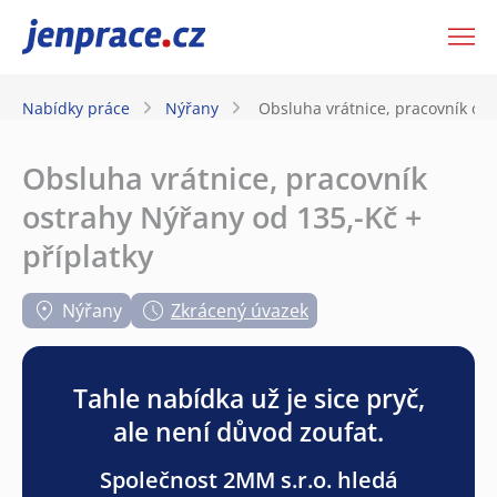
JenPráce.cz
Nabídky práce
Nýřany
Obsluha vrátnice, pracovník ost
Obsluha vrátnice, pracovník
ostrahy Nýřany od 135,-Kč +
příplatky
Nýřany
Zkrácený úvazek
Tahle nabídka už je sice pryč,
ale není důvod zoufat.
Společnost 2MM s.r.o. hledá