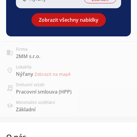
Zobrazit všechny nabídky
Firma
2MM s.r.o.
Lokalita
Nýřany
Zobrazit na mapě
Smluvní vztah
Pracovní smlouva (HPP)
Minimální vzdělání
Základní
O nás