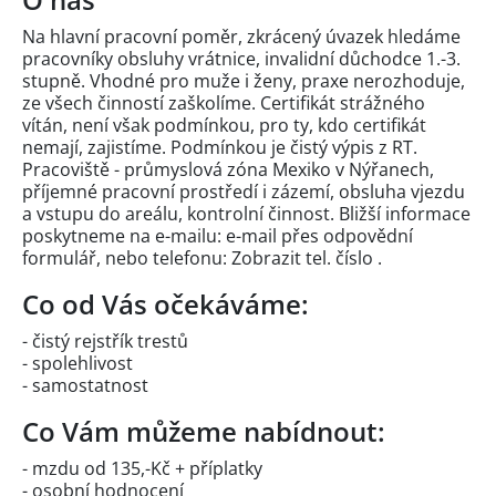
Na hlavní pracovní poměr, zkrácený úvazek hledáme
pracovníky obsluhy vrátnice, invalidní důchodce 1.-3.
stupně. Vhodné pro muže i ženy, praxe nerozhoduje,
ze všech činností zaškolíme. Certifikát strážného
vítán, není však podmínkou, pro ty, kdo certifikát
nemají, zajistíme. Podmínkou je čistý výpis z RT.
Pracoviště - průmyslová zóna Mexiko v Nýřanech,
příjemné pracovní prostředí i zázemí, obsluha vjezdu
a vstupu do areálu, kontrolní činnost. Bližší informace
poskytneme na e-mailu: e-mail přes
odpovědní
formulář
, nebo telefonu:
Zobrazit tel. číslo
.
Co od Vás očekáváme:
- čistý rejstřík trestů
- spolehlivost
- samostatnost
Co Vám můžeme nabídnout:
- mzdu od 135,-Kč + příplatky
- osobní hodnocení