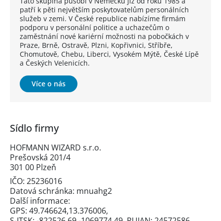
Tato skupina působí v Německu již od roku 1985 a
patří k pěti největším poskytovatelům personálních
služeb v zemi. V České republice nabízíme firmám
podporu v personální politice a uchazečům o
zaměstnání nové kariérní možnosti na pobočkách v
Praze, Brně, Ostravě, Plzni, Kopřivnici, Stříbře,
Chomutově, Chebu, Liberci, Vysokém Mýtě, České Lípě
a Českých Velenicích.
Více o nás
Sídlo firmy
HOFMANN WIZARD s.r.o.
Prešovská 201/4
301 00 Plzeň
IČO: 25236016
Datová schránka: mnuahg2
Další informace:
GPS: 49.746624,13.376006,
S-JTSK: -822526.69 -1069774.49, RUIAN: 24572586