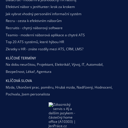
Efektivní nábor s jenHunter: krok za krokem
Jak vybrat vhodný personální informační systém
Recru - cesta k efektivním náborům
Recruitis - chytrý náborový software
Teamio - moderní náborová aplikace a chytré ATS
Top 20 ATS systémů, které hýbou HR
Zkratky v HR - znáte rozdíly mezi ATS, CRM, LMS?
KLÍČOVÉ TERMÍNY
Na dobu neurčitou
,
Projektant
,
Elektrikář
,
Vývoj
,
IT
,
Automobil
,
Bezpečnost
,
Lékař
,
Agentura
KLÍČOVÁ SLOVA
Mzda
,
Ukončení prac. poměru
,
Hrubá mzda
,
Nadřízený
,
Hodnocení
,
Pochvala
,
Jsem personalista