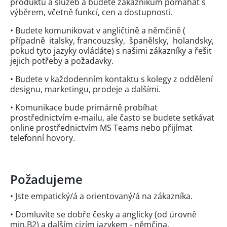
produktů a služeb a budete zákazníkům pomáhat s
výběrem, včetně funkcí, cen a dostupnosti.
• Budete komunikovat v angličtině a němčině (
případně italsky, francouzsky, španělsky, holandsky,
pokud tyto jazyky ovládáte) s našimi zákazníky a řešit
jejich potřeby a požadavky.
• Budete v každodenním kontaktu s kolegy z oddělení
designu, marketingu, prodeje a dalšími.
• Komunikace bude primárně probíhat
prostřednictvím e-mailu, ale často se budete setkávat
online prostřednictvím MS Teams nebo přijímat
telefonní hovory.
Požadujeme
• Jste empatický/á a orientovaný/á na zákazníka.
• Domluvíte se dobře česky a anglicky (od úrovně
min.B2) a dalším cizím jazykem - němčina,