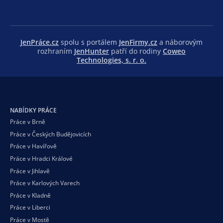
JenPráce.cz
spolu s portálem
JenFirmy.cz
a náborovým
rozhraním
JenHunter
patří do rodiny
Coweo
Technologies, s. r. o.
NABÍDKY PRÁCE
Práce v Brně
Práce v Českých Budějovicích
Práce v Havířově
Práce v Hradci Králové
Práce v Jihlavě
Práce v Karlových Varech
Práce v Kladně
Práce v Liberci
Práce v Mostě