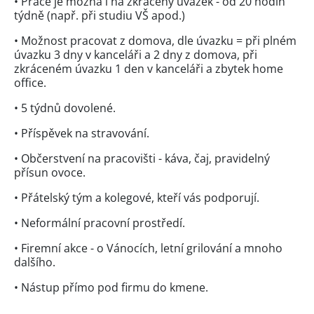
• Práce je možná i na zkrácený úvazek - od 20 hodin
týdně (např. při studiu VŠ apod.)
• Možnost pracovat z domova, dle úvazku = při plném
úvazku 3 dny v kanceláři a 2 dny z domova, při
zkráceném úvazku 1 den v kanceláři a zbytek home
office.
• 5 týdnů dovolené.
• Příspěvek na stravování.
• Občerstvení na pracovišti - káva, čaj, pravidelný
přísun ovoce.
• Přátelský tým a kolegové, kteří vás podporují.
• Neformální pracovní prostředí.
• Firemní akce - o Vánocích, letní grilování a mnoho
dalšího.
• Nástup přímo pod firmu do kmene.