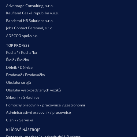
Advantage Consulting, s.r.o.
Kaufland Česká republika v.o.s.
Randstad HR Solutions s.r.o.
Jobs Contact Personal, s.r.o.
ADECCO spol.s r.o.
TOP PROFESE
Kuchař / Kuchařka
Řidič / Řidička
Dělník / Dělnice
Prodavač / Prodavačka
Obsluha strojů
Obsluha vysokozdvižných vozíků
Skladník / Skladnice
Pomocný pracovník / pracovnice v gastronomii
Administrativní pracovník / pracovnice
Číšník / Servírka
KLÍČOVÉ NÁSTROJE
Datacruit - moderní a jednoduchý HR nástroj