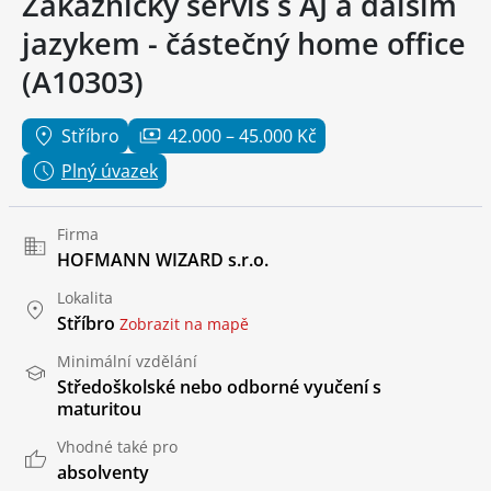
Zákaznický servis s AJ a dalším
jazykem - částečný home office
(A10303)
Stříbro
42.000 – 45.000 Kč
Plný úvazek
Firma
HOFMANN WIZARD s.r.o.
Lokalita
Stříbro
Zobrazit na mapě
Minimální vzdělání
Středoškolské nebo odborné vyučení s
maturitou
Vhodné také pro
absolventy