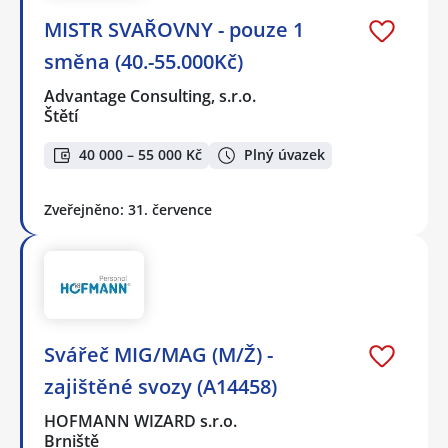
MISTR SVAŘOVNY - pouze 1
směna (40.-55.000Kč)
Advantage Consulting, s.r.o.
Štětí
40 000 – 55 000 Kč
Plný úvazek
Zveřejněno: 31. července
Svářeč MIG/MAG (M/Ž) -
zajištěné svozy (A14458)
HOFMANN WIZARD s.r.o.
Brniště