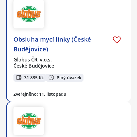
Obsluha mycí linky (České
Budějovice)
Globus ČR, v.o.s.
České Budějovice
31 835 Kč
Plný úvazek
Zveřejněno: 11. listopadu