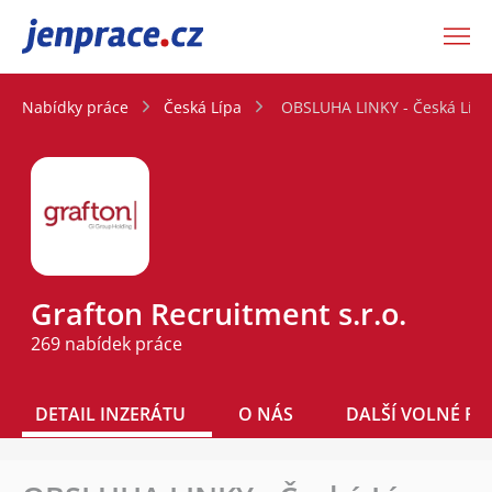
JenPráce.cz
Nabídky práce
Česká Lípa
OBSLUHA LINKY - Česká Lípa,
Grafton Recruitment s.r.o.
269 nabídek práce
DETAIL INZERÁTU
O NÁS
DALŠÍ VOLNÉ PO