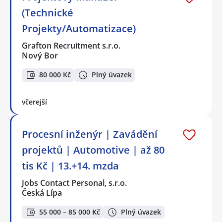
(Technické
Projekty/Automatizace)
Grafton Recruitment s.r.o.
Nový Bor
80 000 Kč
Plný úvazek
včerejší
Procesní inženýr | Zavádění
projektů | Automotive | až 80
tis Kč | 13.+14. mzda
Jobs Contact Personal, s.r.o.
Česká Lípa
55 000 – 85 000 Kč
Plný úvazek