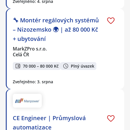
Zveřejněno: 4. srpna
🔧 Montér regálových systémů
– Nizozemsko 🌍 | až 80 000 Kč
+ ubytování
MarkZPro s.r.o.
Celá ČR
70 000 – 80 000 Kč
Plný úvazek
Zveřejněno: 3. srpna
CE Engineer | Průmyslová
automatizace