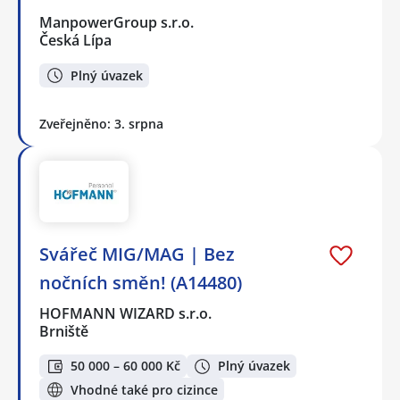
ManpowerGroup s.r.o.
Česká Lípa
Plný úvazek
Zveřejněno: 3. srpna
Svářeč MIG/MAG | Bez
nočních směn! (A14480)
HOFMANN WIZARD s.r.o.
Brniště
50 000 – 60 000 Kč
Plný úvazek
Vhodné také pro cizince