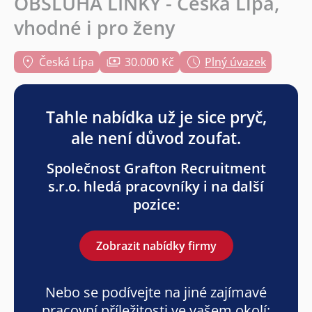
OBSLUHA LINKY - Česká Lípa,
vhodné i pro ženy
Česká Lípa
30.000 Kč
Plný úvazek
Tahle nabídka už je sice pryč,
ale není důvod zoufat.
Společnost Grafton Recruitment
s.r.o. hledá pracovníky i na další
pozice:
Zobrazit nabídky firmy
Nebo se podívejte na jiné zajímavé
pracovní příležitosti ve vašem okolí: