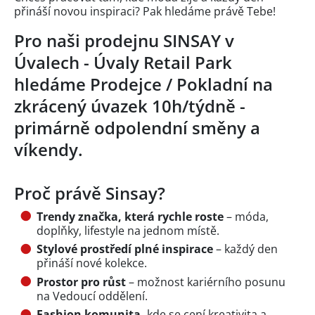
přináší novou inspiraci? Pak hledáme právě Tebe!
Pro naši prodejnu SINSAY v
Úvalech - Úvaly Retail Park
hledáme Prodejce / Pokladní na
zkrácený úvazek 10h/týdně -
primárně odpolendní směny a
víkendy.
Proč právě Sinsay?
Trendy značka, která rychle roste
– móda,
doplňky, lifestyle na jednom místě.
Stylové prostředí plné inspirace
– každý den
přináší nové kolekce.
Prostor pro růst
– možnost kariérního posunu
na Vedoucí oddělení.
Fashion komunita,
kde se cení kreativita a