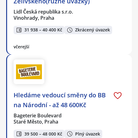
Želivského(různé úvazky)
Lidl Česká republika s.r.o.
Vinohrady, Praha
31 938 – 40 400 Kč
Zkrácený úvazek
včerejší
Hledáme vedoucí směny do BB
na Národní - až 48 600Kč
Bageterie Boulevard
Staré Město, Praha
39 500 – 48 000 Kč
Plný úvazek