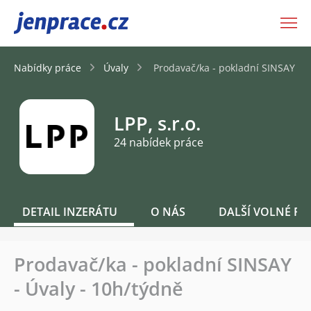
JenPráce.cz
Nabídky práce
Úvaly
Prodavač/ka - pokladní SINSAY - Ú
LPP, s.r.o.
24 nabídek práce
DETAIL INZERÁTU
O NÁS
DALŠÍ VOLNÉ PO
Prodavač/ka - pokladní SINSAY
- Úvaly - 10h/týdně