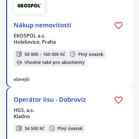
Nákup nemovitostí
EKOSPOL a.s.
Holešovice, Praha
58 000 – 160 000 Kč
Plný úvazek
Vhodné také pro absolventy
včerejší
Operátor lisu - Dobrovíz
HGS, a.s.
Kladno
34 500 Kč
Plný úvazek