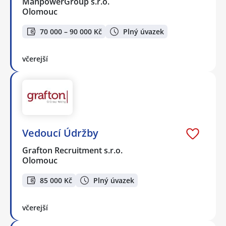
ManpowerGroup s.r.o.
Olomouc
70 000 – 90 000 Kč
Plný úvazek
včerejší
Vedoucí Údržby
Grafton Recruitment s.r.o.
Olomouc
85 000 Kč
Plný úvazek
včerejší