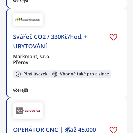
včerejší
Svářeč CO2 / 330Kč/hod. +
UBYTOVÁNÍ
Markmont, s.r.o.
Přerov
Plný úvazek
Vhodné také pro cizince
včerejší
OPERÁTOR CNC | 💰až 45.000