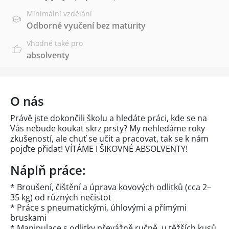
Minimální vzdělání
Odborné vyučení bez maturity
Vhodné také pro
absolventy
O nás
Právě jste dokončili školu a hledáte práci, kde se na
Vás nebude koukat skrz prsty? My nehledáme roky
zkušeností, ale chuť se učit a pracovat, tak se k nám
pojďte přidat! VÍTÁME I ŠIKOVNÉ ABSOLVENTY!
Náplň práce:
* Broušení, čištění a úprava kovových odlitků (cca 2–
35 kg) od různých nečistot
* Práce s pneumatickými, úhlovými a přímými
bruskami
* Manipulace s odlitky převážně ručně, u těžších kusů