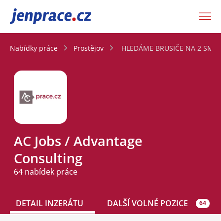
JenPráce.cz
Nabídky práce
Prostějov
HLEDÁME BRUSIČE NA 2 SMĚNY
AC Jobs / Advantage
Consulting
64 nabídek práce
DETAIL INZERÁTU
DALŠÍ VOLNÉ POZICE
64