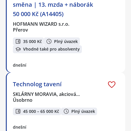
směna | 13. mzda + náborák
50 000 Kč (A14405)
HOFMANN WIZARD s.r.o.
Přerov
35 000 Kč
Plný úvazek
Vhodné také pro absolventy
dnešní
Technolog tavení
SKLÁRNY MORAVIA, akciová…
Úsobrno
45 000 – 65 000 Kč
Plný úvazek
dnešní