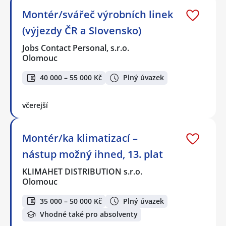
Montér/svářeč výrobních linek
(výjezdy ČR a Slovensko)
Jobs Contact Personal, s.r.o.
Olomouc
40 000 – 55 000 Kč
Plný úvazek
včerejší
Montér/ka klimatizací –
nástup možný ihned, 13. plat
KLIMAHET DISTRIBUTION s.r.o.
Olomouc
35 000 – 50 000 Kč
Plný úvazek
Vhodné také pro absolventy