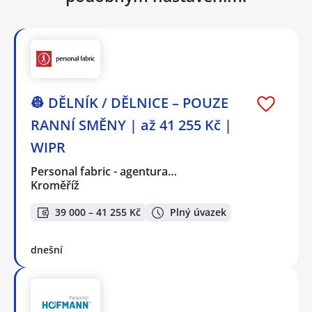
👷 DĚLNÍK / DĚLNICE – POUZE
RANNÍ SMĚNY | až 41 255 Kč |
WIPR
Personal fabric - agentura…
Kroměříž
39 000 – 41 255 Kč
Plný úvazek
dnešní