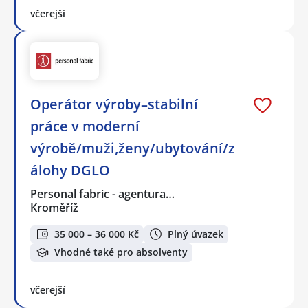
včerejší
Operátor výroby–stabilní
práce v moderní
výrobě/muži,ženy/ubytování/z
álohy DGLO
Personal fabric - agentura…
Kroměříž
35 000 – 36 000 Kč
Plný úvazek
Vhodné také pro absolventy
včerejší