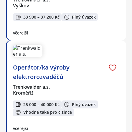
Vyškov
33 900 – 37 200 Kč
Plný úvazek
včerejší
Operátor/ka výroby
elektrorozvaděčů
Trenkwalder a.s.
Kroměříž
25 000 – 40 000 Kč
Plný úvazek
Vhodné také pro cizince
včerejší