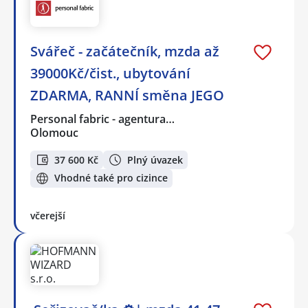
Svářeč - začátečník, mzda až
39000Kč/čist., ubytování
ZDARMA, RANNÍ směna JEGO
Personal fabric - agentura…
Olomouc
37 600 Kč
Plný úvazek
Vhodné také pro cizince
včerejší