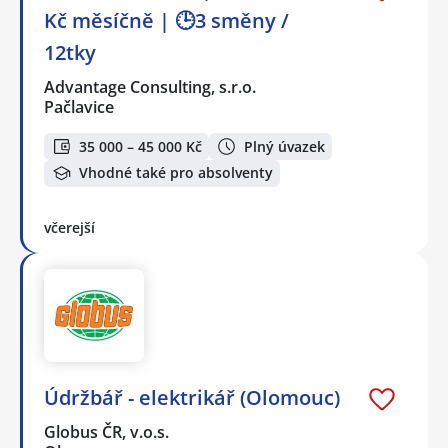
Kč měsíčně | 🕒3 směny /
12tky
Advantage Consulting, s.r.o.
Pačlavice
35 000 – 45 000 Kč
Plný úvazek
Vhodné také pro absolventy
včerejší
Údržbář - elektrikář (Olomouc)
Globus ČR, v.o.s.