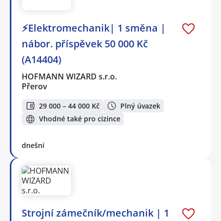
⚡Elektromechanik| 1 směna |
nábor. příspěvek 50 000 Kč
(A14404)
HOFMANN WIZARD s.r.o.
Přerov
29 000 – 44 000 Kč
Plný úvazek
Vhodné také pro cizince
dnešní
Strojní zámečník/mechanik | 1