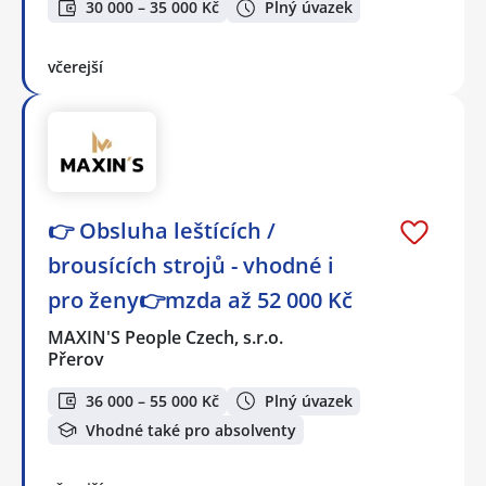
30 000 – 35 000 Kč
Plný úvazek
včerejší
👉 Obsluha leštících /
brousících strojů - vhodné i
pro ženy👉mzda až 52 000 Kč
MAXIN'S People Czech, s.r.o.
Přerov
36 000 – 55 000 Kč
Plný úvazek
Vhodné také pro absolventy