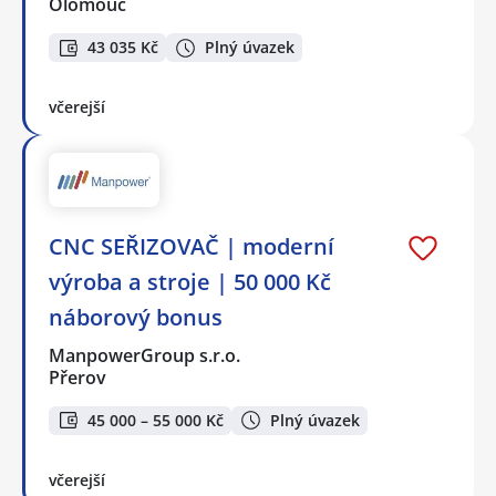
Olomouc
43 035 Kč
Plný úvazek
včerejší
CNC SEŘIZOVAČ | moderní
výroba a stroje | 50 000 Kč
náborový bonus
ManpowerGroup s.r.o.
Přerov
45 000 – 55 000 Kč
Plný úvazek
včerejší