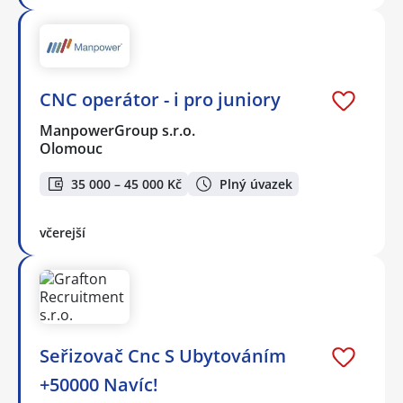
CNC operátor - i pro juniory
ManpowerGroup s.r.o.
Olomouc
35 000 – 45 000 Kč
Plný úvazek
včerejší
Seřizovač Cnc S Ubytováním
+50000 Navíc!