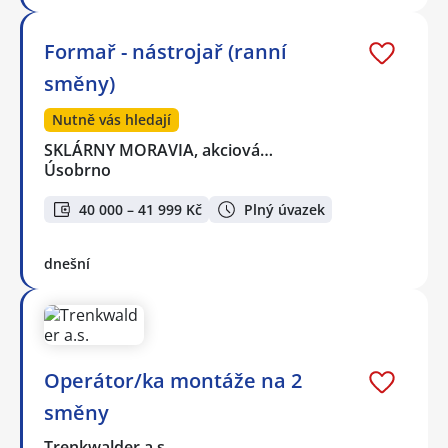
Formař - nástrojař (ranní
směny)
Nutně vás hledají
SKLÁRNY MORAVIA, akciová…
Úsobrno
40 000 – 41 999 Kč
Plný úvazek
dnešní
Operátor/ka montáže na 2
směny
Trenkwalder a.s.