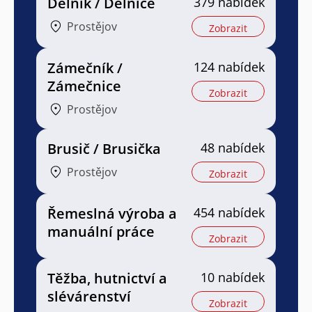
Dělník / Dělnice
379 nabídek
Prostějov
Zobrazit
Zámečník /
124 nabídek
Zámečnice
Zobrazit
Prostějov
Brusič / Brusička
48 nabídek
Prostějov
Zobrazit
Řemeslná výroba a
454 nabídek
manuální práce
Zobrazit
Těžba, hutnictví a
10 nabídek
slévárenství
Zobrazit