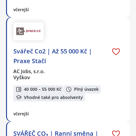
včerejší
Svářeč Co2 | Až 55 000 Kč |
Praxe Stačí
AC Jobs, s.r.o.
Vyškov
40 000 – 55 000 Kč
Plný úvazek
Vhodné také pro absolventy
včerejší
SVÁŘEČ CO₂ | Ranní směna |