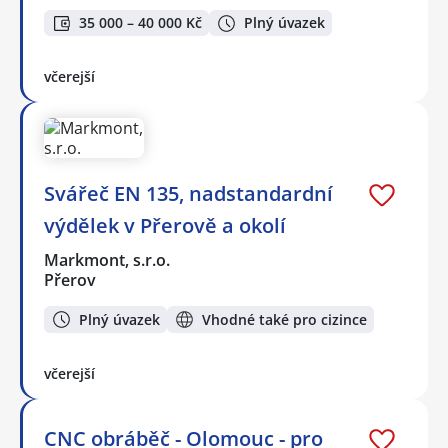
35 000 – 40 000 Kč
Plný úvazek
včerejší
Svářeč EN 135, nadstandardní
výdělek v Přerově a okolí
Markmont, s.r.o.
Přerov
Plný úvazek
Vhodné také pro cizince
včerejší
CNC obráběč - Olomouc - pro