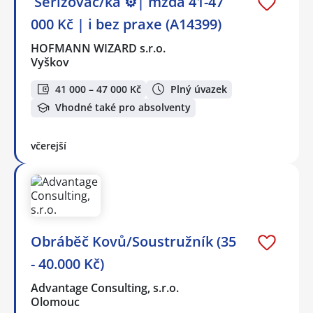
️ Seřizovač/ka ⚙️| mzda 41-47
000 Kč | i bez praxe (A14399)
HOFMANN WIZARD s.r.o.
Vyškov
41 000 – 47 000 Kč
Plný úvazek
Vhodné také pro absolventy
včerejší
Obráběč Kovů/Soustružník (35
- 40.000 Kč)
Advantage Consulting, s.r.o.
Olomouc