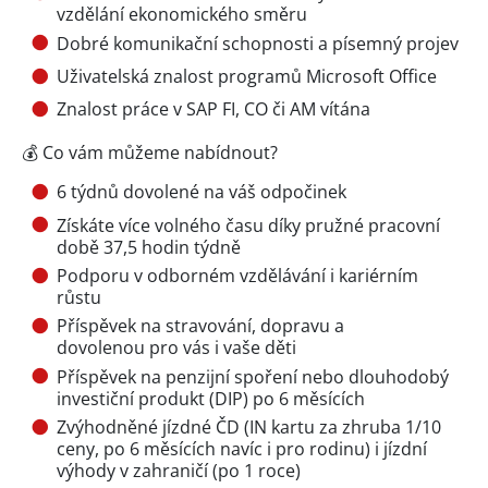
vzdělání ekonomického směru
Dobré komunikační schopnosti a písemný projev
Uživatelská znalost programů Microsoft Office
Znalost práce v SAP FI, CO či AM vítána
💰 Co vám můžeme nabídnout?
6 týdnů dovolené na váš odpočinek
Získáte více volného času díky pružné pracovní
době 37,5 hodin týdně
Podporu v odborném vzdělávání i kariérním
růstu
Příspěvek na stravování, dopravu a
dovolenou pro vás i vaše děti
Příspěvek na penzijní spoření nebo dlouhodobý
investiční produkt (DIP) po 6 měsících
Zvýhodněné jízdné ČD (IN kartu za zhruba 1/10
ceny, po 6 měsících navíc i pro rodinu) i jízdní
výhody v zahraničí (po 1 roce)