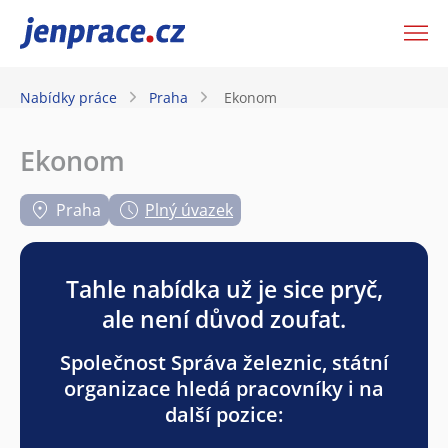
JenPráce.cz
Nabídky práce
Praha
Ekonom
Ekonom
Praha
Plný úvazek
Tahle nabídka už je sice pryč,
ale není důvod zoufat.
Společnost Správa železnic, státní
organizace hledá pracovníky i na
další pozice: