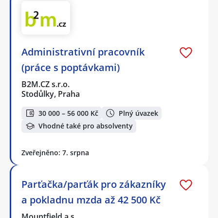
Administrativní pracovník
(práce s poptávkami)
B2M.CZ s.r.o.
Stodůlky, Praha
30 000 – 56 000 Kč
Plný úvazek
Vhodné také pro absolventy
Zveřejněno: 7. srpna
Parťačka/parťák pro zákazníky
a pokladnu mzda až 42 500 Kč
Mountfield a.s.