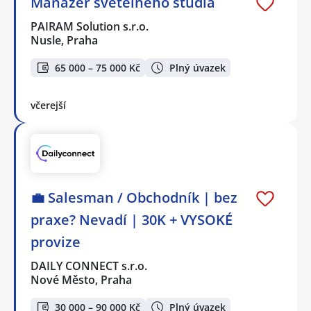
Manažer světelného studia
PAIRAM Solution s.r.o.
Nusle, Praha
65 000 – 75 000 Kč
Plný úvazek
včerejší
💼 Salesman / Obchodník | bez
praxe? Nevadí | 30K + VYSOKÉ
provize
DAILY CONNECT s.r.o.
Nové Město, Praha
30 000 – 90 000 Kč
Plný úvazek