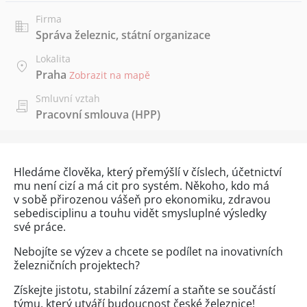
Firma
Správa železnic, státní organizace
Lokalita
Praha
Zobrazit na mapě
Smluvní vztah
Pracovní smlouva (HPP)
Hledáme člověka, který přemýšlí v číslech, účetnictví
mu není cizí a má cit pro systém. Někoho, kdo má
v sobě přirozenou vášeň pro ekonomiku, zdravou
sebedisciplinu a touhu vidět smysluplné výsledky
své práce.
Nebojíte se výzev a chcete se podílet na inovativních
železničních projektech?
Získejte jistotu, stabilní zázemí a staňte se součástí
týmu, který utváří budoucnost české železnice!