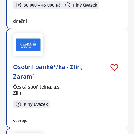
30 000 – 45 000 Kč
Plný úvazek
dnešní
Osobní bankéř/ka - Zlín,
Zarámí
Česká spořitelna, a.s.
Zlín
Plný úvazek
včerejší