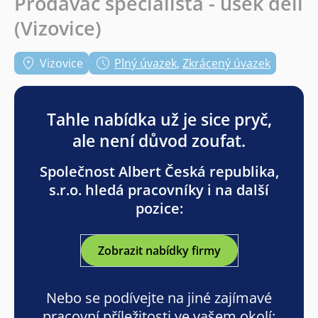
Prodavač specialista - úsek deli
(Vizovice)
Vizovice
Plný úvazek
,
Zkrácený úvazek
Tahle nabídka už je sice pryč,
ale není důvod zoufat.
Společnost Albert Česká republika,
s.r.o. hledá pracovníky i na další
pozice:
Zobrazit nabídky firmy
Nebo se podívejte na jiné zajímavé
pracovní příležitosti ve vašem okolí: