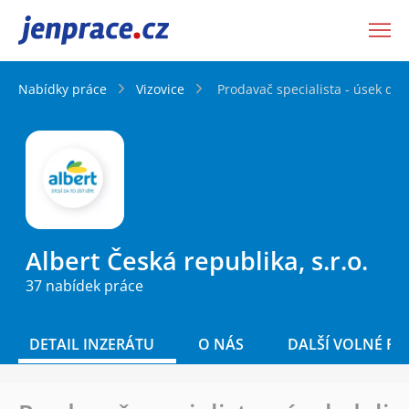
JenPráce.cz
Nabídky práce
Vizovice
Prodavač specialista - úsek deli
Albert Česká republika, s.r.o.
37 nabídek práce
DETAIL INZERÁTU
O NÁS
DALŠÍ VOLNÉ PO