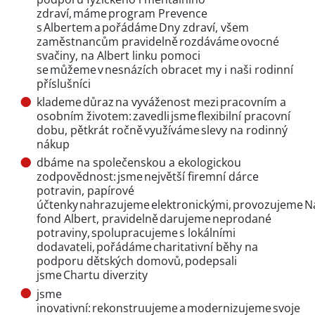
zdraví, máme program Prevence
s Albertem a pořádáme Dny zdraví, všem
zaměstnancům pravidelně rozdáváme ovocné
svačiny, na Albert linku pomoci
se můžeme v nesnázích obracet my i naši rodinní
příslušníci
klademe důraz na vyváženost mezi pracovním a
osobním životem: zavedli jsme flexibilní pracovní
dobu, pětkrát ročně využíváme slevy na rodinný
nákup
dbáme na společenskou a ekologickou
zodpovědnost: jsme největší firemní dárce
potravin, papírové
účtenky nahrazujeme elektronickými, provozujeme N
fond Albert, pravidelně darujeme neprodané
potraviny, spolupracujeme s lokálními
dodavateli, pořádáme charitativní běhy na
podporu dětských domovů, podepsali
jsme Chartu diverzity
jsme
inovativní: rekonstruujeme a modernizujeme svoje