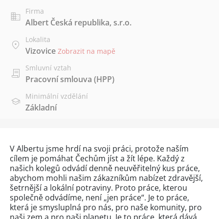
Firma
Albert Česká republika, s.r.o.
Lokalita
Vizovice
Zobrazit na mapě
Smluvní vztah
Pracovní smlouva (HPP)
Minimální vzdělání
Základní
V Albertu jsme hrdí na svoji práci, protože naším
cílem je pomáhat Čechům jíst a žít lépe. Každý z
našich kolegů odvádí denně neuvěřitelný kus práce,
abychom mohli našim zákazníkům nabízet zdravější,
šetrnější a lokální potraviny. Proto práce, kterou
společně odvádíme, není „jen práce“. Je to práce,
která je smysluplná pro nás, pro naše komunity, pro
naši zem a pro naši planetu. Je to práce, která dává