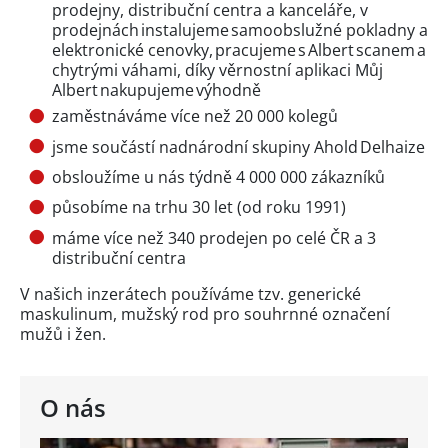
prodejny, distribuční centra a kanceláře, v
prodejnách instalujeme samoobslužné pokladny a
elektronické cenovky, pracujeme s Albert scanem a
chytrými váhami, díky věrnostní aplikaci Můj
Albert nakupujeme výhodně
zaměstnáváme více než 20 000 kolegů
jsme součástí nadnárodní skupiny Ahold Delhaize
obsloužíme u nás týdně 4 000 000 zákazníků
působíme na trhu 30 let (od roku 1991)
máme více než 340 prodejen po celé ČR a 3
distribuční centra
V našich inzerátech používáme tzv. generické
maskulinum, mužský rod pro souhrnné označení
mužů i žen.
O nás