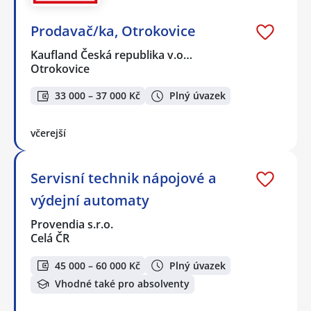
Prodavač/ka, Otrokovice
Kaufland Česká republika v.o…
Otrokovice
33 000 – 37 000 Kč
Plný úvazek
včerejší
Servisní technik nápojové a
výdejní automaty
Provendia s.r.o.
Celá ČR
45 000 – 60 000 Kč
Plný úvazek
Vhodné také pro absolventy