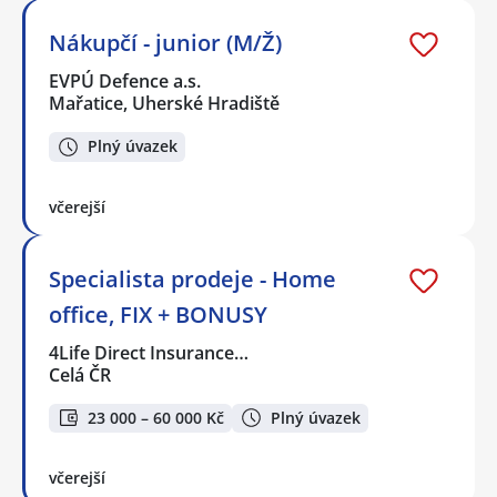
Nákupčí - junior (M/Ž)
EVPÚ Defence a.s.
Mařatice, Uherské Hradiště
Plný úvazek
včerejší
Specialista prodeje - Home
office, FIX + BONUSY
4Life Direct Insurance…
Celá ČR
23 000 – 60 000 Kč
Plný úvazek
včerejší