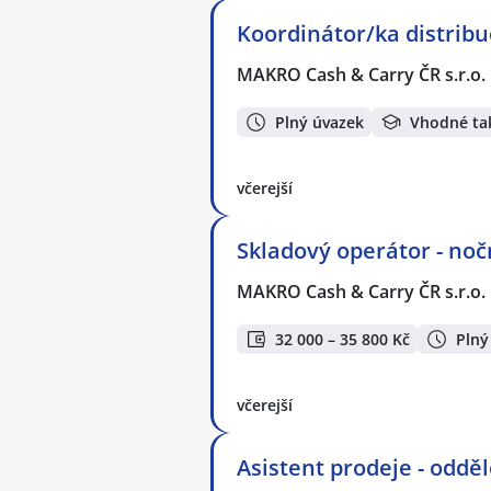
Koordinátor/ka distribu
MAKRO Cash & Carry ČR s.r.o.
Plný úvazek
Vhodné ta
včerejší
Skladový operátor - no
MAKRO Cash & Carry ČR s.r.o.
32 000 – 35 800 Kč
Plný
včerejší
Asistent prodeje - odd