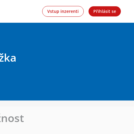
Vstup inzerenti
Přihlásit se
ožka
žnost