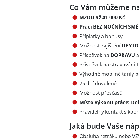
Co Vám můžeme na
MZDU až 41 000 Kč
Práci BEZ NOČNÍCH SM
Příplatky a bonusy
Možnost zajištění
UBYTO
Příspěvek na
DOPRAVU
a
Příspěvek na stravování
Výhodné mobilné tarify p
25 dní dovolené
Možnost přesčasů
Místo výkonu práce: Do
Pravidelný kontakt s ko
Jaká bude Vaše náp
Obsluha retráku nebo VZ