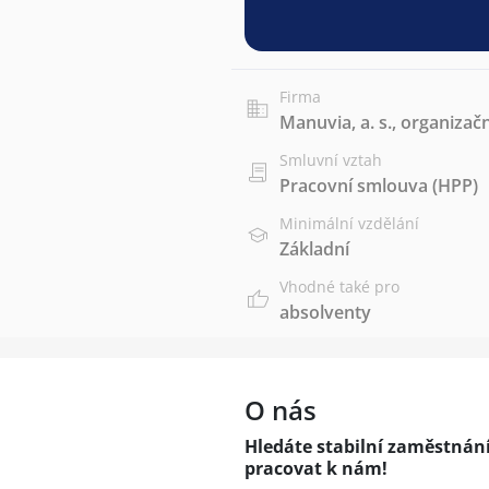
Firma
Manuvia, a. s., organizačn
Smluvní vztah
Pracovní smlouva (HPP)
Minimální vzdělání
Základní
Vhodné také pro
absolventy
O nás
Hledáte stabilní zaměstnán
pracovat k nám!