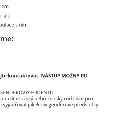
álem
riálu
pulace s ním
eme:
ejte kontaktovat. NÁSTUP MOŽNÝ PO
GENDEROVÝCH IDENTIT.
 použit mužský nebo ženský rod čistě pro
u vyjadřovat jakékoliv genderové předsudky