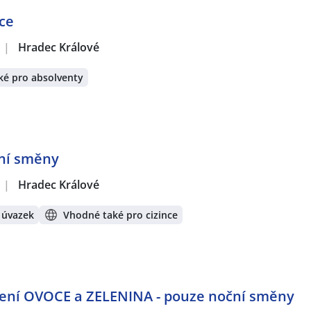
ce
|
Hradec Králové
ké pro absolventy
ční směny
|
Hradec Králové
 úvazek
Vhodné také pro cizince
ělení OVOCE a ZELENINA - pouze noční směny