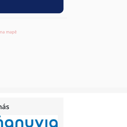
 na mapě
nás