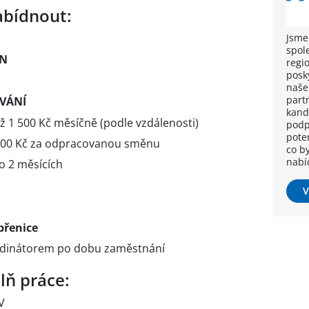
bídnout:
Jsme
spol
ĚN
regi
posk
naše
part
VÁNÍ
kand
ž 1 500 Kč měsíčně (podle vzdálenosti)
podpo
pote
 100 Kč za odpracovanou směnu
co b
nabí
o 2 měsících
V
břenice
ordinátorem po dobu zaměstnání
lň práce:
V