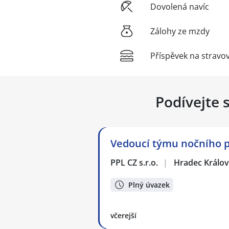
Dovolená navíc
Zálohy ze mzdy
Příspěvek na stravo
Podívejte 
Vedoucí týmu nočního p
PPL CZ s.r.o.
|
Hradec Králo
Plný úvazek
včerejší