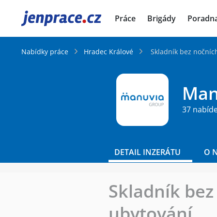
JenPráce.cz
Práce
Brigády
Poradn
Nabídky práce
Hradec Králové
Skladník bez nočníc
Manu
37 nabíd
DETAIL INZERÁTU
O 
Skladník bez
ubytování