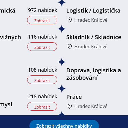
mická
972 nabídek
Logistik / Logistička
Hradec Králové
Zobrazit
vižných
116 nabídek
Skladník / Skladnice
Hradec Králové
Zobrazit
108 nabídek
Doprava, logistika a
zásobování
Zobrazit
218 nabídek
Práce
mysl
Hradec Králové
Zobrazit
Zobrazit všechny nabídky