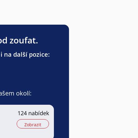
od zoufat.
 na další pozice:
vašem okolí:
a
124 nabídek
Zobrazit