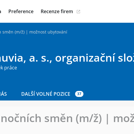
a
Preference
Recenze firem
h směn (m/ž) | možnost ubytování
via, a. s., organizační sl
ek práce
NÁS
DALŠÍ VOLNÉ POZICE
37
 nočních směn (m/ž) | mo