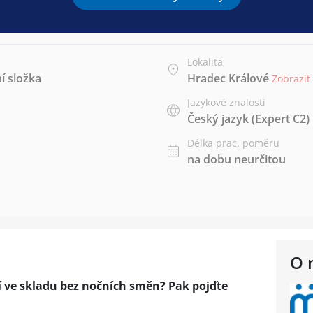
Lokalita
í složka
Hradec Králové
Zobrazit
Jazykové znalosti
Český jazyk
(Expert C2)
Délka prac. poměru
na dobu neurčitou
O 
í ve skladu bez nočních směn? Pak pojďte