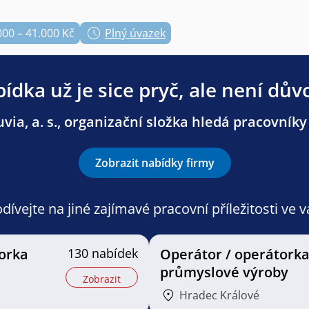
000 – 41.000 Kč
Plný úvazek
ídka už je sice pryč, ale není dův
ia, a. s., organizační složka hledá pracovníky i
Zobrazit nabídky firmy
ívejte na jiné zajímavé pracovní příležitosti ve 
orka
130 nabídek
Operátor / operátork
průmyslové výroby
Zobrazit
Hradec Králové