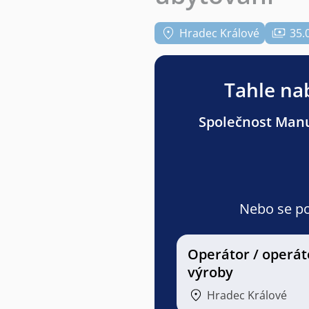
Hradec Králové
35.
Tahle nab
Společnost Manuv
Nebo se pod
Operátor / operát
výroby
Hradec Králové