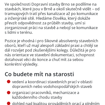
Ve společnosti Dopravní stavby Brno se podílíme na
stavbách, které jsou v Brně a okolí skutečně vidět – od
tramvajových tratí přes kanalizace až po komunikace
a inženýrské sítě. Hledáme člověka, který dokáže
převzít odpovědnost za průběh stavby, umí si
zorganizovat práci na stavbě a nebojí se komunikace
s lidmi v terénu.
Pozice je vhodná i pro šikovné absolventy stavebních
oborů, kteří už mají alespoň základní praxi a chtějí se
dál rozvíjet pod zkušenějšími kolegy. Důležitá je pro
nás orientace ve stavební dokumentaci, schopnost
dotahovat věci do konce a chuť mít za sebou
konkrétní výsledky.
Co budete mít na starosti
vedení a koordinaci stavebních prací v oblasti
dopravních nebo vodohospodářských staveb
organizaci pracovníků, mechanizace a
každodenního chodu stavby
dohled nad kvalitou prováděných prací a plněním