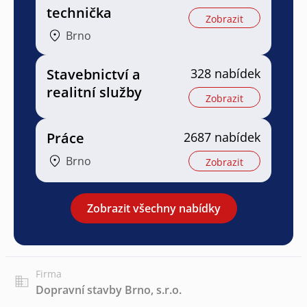
technička
Zobrazit
Brno
Stavebnictví a
328 nabídek
realitní služby
Zobrazit
Práce
2687 nabídek
Brno
Zobrazit
Zobrazit všechny nabídky
Firma
Dopravní stavby Brno, s.r.o.