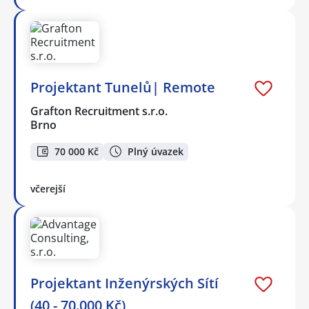
Projektant Tunelů| Remote
Grafton Recruitment s.r.o.
Brno
70 000 Kč
Plný úvazek
včerejší
Projektant Inženýrských Sítí
(40 - 70.000 Kč)