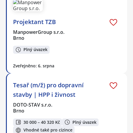
Projektant TZB
ManpowerGroup s.r.o.
Brno
Plný úvazek
Zveřejněno: 6. srpna
Tesař (m/ž) pro dopravní
stavby | HPP i živnost
DOTO-STAV s.r.o.
Brno
30 000 – 40 320 Kč
Plný úvazek
Vhodné také pro cizince