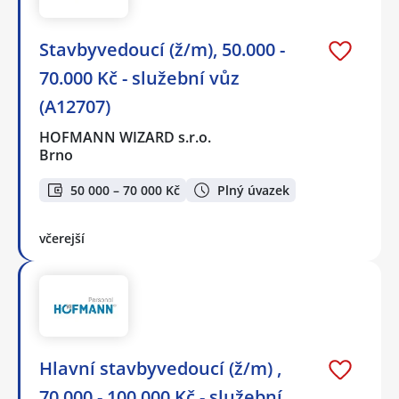
Stavbyvedoucí (ž/m), 50.000 -
70.000 Kč - služební vůz
(A12707)
HOFMANN WIZARD s.r.o.
Brno
50 000 – 70 000 Kč
Plný úvazek
včerejší
Hlavní stavbyvedoucí (ž/m) ,
70.000 - 100.000 Kč - služební