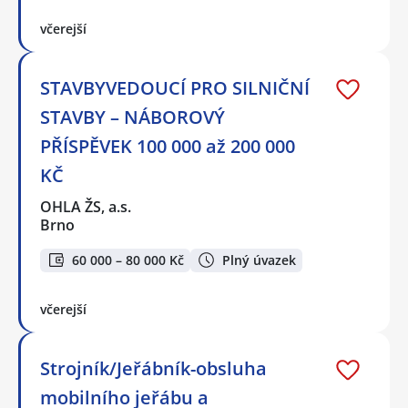
včerejší
STAVBYVEDOUCÍ PRO SILNIČNÍ
STAVBY – NÁBOROVÝ
PŘÍSPĚVEK 100 000 až 200 000
KČ
OHLA ŽS, a.s.
Brno
60 000 – 80 000 Kč
Plný úvazek
včerejší
Strojník/Jeřábník-obsluha
mobilního jeřábu a