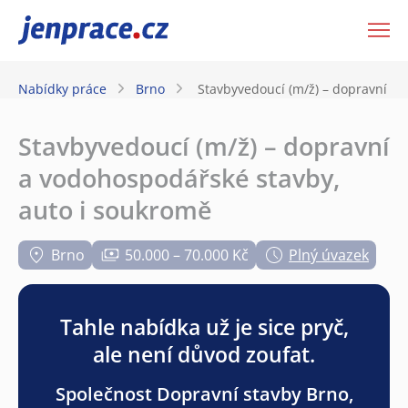
JenPráce.cz
Nabídky práce
Brno
Stavbyvedoucí (m/ž) – dopravní a
Stavbyvedoucí (m/ž) – dopravní
a vodohospodářské stavby,
auto i soukromě
Brno
50.000 – 70.000 Kč
Plný úvazek
Tahle nabídka už je sice pryč,
ale není důvod zoufat.
Společnost Dopravní stavby Brno,