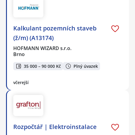
Kalkulant pozemních staveb
(ž/m) (A13174)
HOFMANN WIZARD s.r.o.
Brno
35 000 – 90 000 Kč
Plný úvazek
včerejší
Rozpočtář | Elektroinstalace