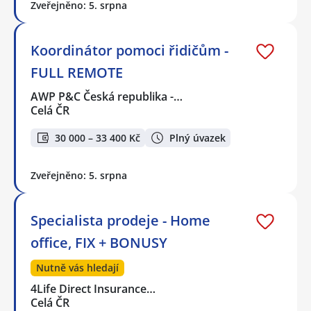
Zveřejněno: 5. srpna
Koordinátor pomoci řidičům -
FULL REMOTE
AWP P&C Česká republika -…
Celá ČR
30 000 – 33 400 Kč
Plný úvazek
Zveřejněno: 5. srpna
Specialista prodeje - Home
office, FIX + BONUSY
Nutně vás hledají
4Life Direct Insurance…
Celá ČR