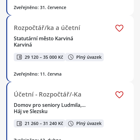
Zveřejněno: 31. července
Rozpočtář/ka a účetní
Statutární město Karviná
Karviná
29 120 – 35 000 Kč
Plný úvazek
Zveřejněno: 11. června
Účetní - Rozpočtář/-Ka
Domov pro seniory Ludmila,…
Háj ve Slezsku
21 260 – 31 240 Kč
Plný úvazek