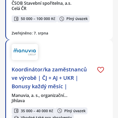
ČSOB Stavební spořitelna, a.s.
Celá ČR
50 000 – 100 000 Kč
Plný úvazek
Zveřejněno: 7. srpna
Koordinátor/ka zaměstnanců
ve výrobě | ČJ + AJ + UKR |
Bonusy každý měsíc |
Manuvia, a. s., organizační…
Jihlava
35 000 – 40 000 Kč
Plný úvazek
Vhodné také pro absolventy