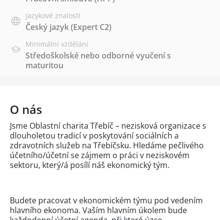
Jazykové znalosti
Český jazyk
(Expert C2)
Minimální vzdělání
Středoškolské nebo odborné vyučení s
maturitou
O nás
Jsme Oblastní charita Třebíč – nezisková organizace s
dlouholetou tradicí v poskytování sociálních a
zdravotních služeb na Třebíčsku. Hledáme pečlivého
účetního/účetní se zájmem o práci v neziskovém
sektoru, který/á posílí náš ekonomický tým.
Budete pracovat v ekonomickém týmu pod vedením
hlavního ekonoma. Vaším hlavním úkolem bude
každodenní účetní agenda, při které úzce