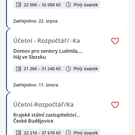
22 000 – 32 000 Kč
Plný úvazek
Zveřejněno: 22. srpna
Účetní - Rozpočtář/ -Ka
Domov pro seniory Ludmila,…
Háj ve Slezsku
21 260 – 31 240 Kč
Plný úvazek
Zveřejněno: 17. února
Účetní-Rozpočtář/Ka
Krajské státní zastupitelství…
České Budějovice
22 210 – 37 670 Kč
Plný úvazek