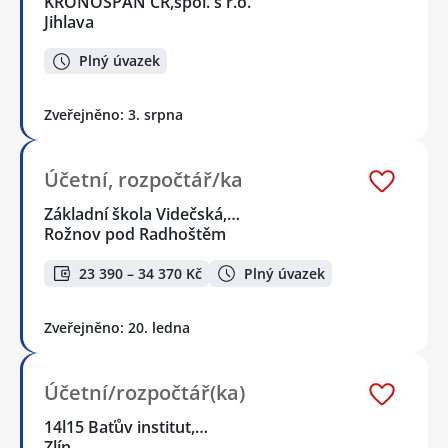
KRONOSPAN CR,spol. s r.o.
Jihlava
Plný úvazek
Zveřejněno: 3. srpna
Účetní, rozpočtář/ka
Základní škola Videčská,…
Rožnov pod Radhoštěm
23 390 – 34 370 Kč
Plný úvazek
Zveřejněno: 20. ledna
Účetní/rozpočtář(ka)
14l15 Baťův institut,…
Zlín