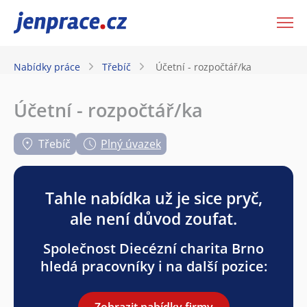
JenPráce.cz
Nabídky práce
Třebíč
Účetní - rozpočtář/ka
Účetní - rozpočtář/ka
Třebíč
Plný úvazek
Tahle nabídka už je sice pryč,
ale není důvod zoufat.
Společnost Diecézní charita Brno
hledá pracovníky i na další pozice:
Zobrazit nabídky firmy