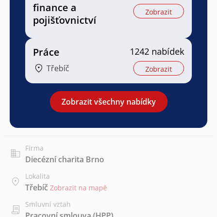
finance a
Zobrazit
pojišťovnictví
Práce
1242 nabídek
Třebíč
Zobrazit
Zobrazit všechny nabídky
Firma
Diecézní charita Brno
Lokalita
Třebíč
Zobrazit na mapě
Smluvní vztah
Pracovní smlouva (HPP)