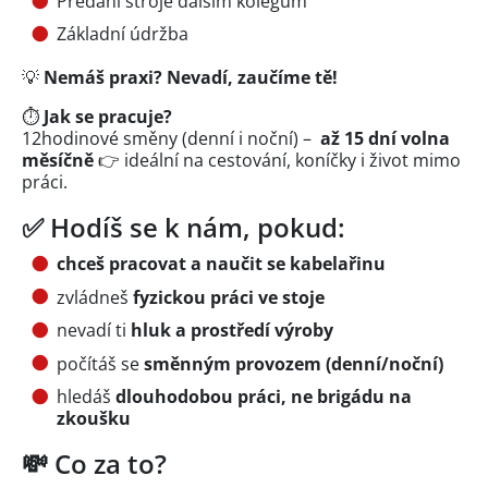
Předání stroje dalším kolegům
Základní údržba
💡
Nemáš praxi? Nevadí, zaučíme tě!
⏱️
Jak se pracuje?
12hodinové směny (denní i noční) –
až 15 dní volna
měsíčně
👉 ideální na cestování, koníčky i život mimo
práci.
✅ Hodíš se k nám, pokud:
chceš pracovat a naučit se kabelařinu
zvládneš
fyzickou práci ve stoje
nevadí ti
hluk a prostředí výroby
počítáš se
směnným provozem (denní/noční)
hledáš
dlouhodobou práci, ne brigádu na
zkoušku
💸 Co za to?