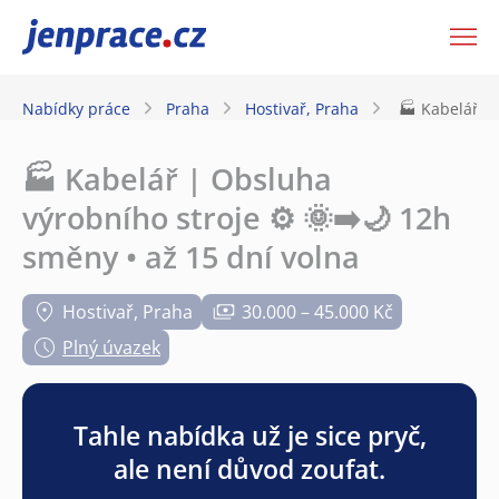
JenPráce.cz
Nabídky práce
Praha
Hostivař, Praha
🏭 Kabelář | 
🏭 Kabelář | Obsluha
výrobního stroje ⚙️ 🌞➡️🌙 12h
směny • až 15 dní volna
Hostivař, Praha
30.000 – 45.000 Kč
Plný úvazek
Tahle nabídka už je sice pryč,
ale není důvod zoufat.