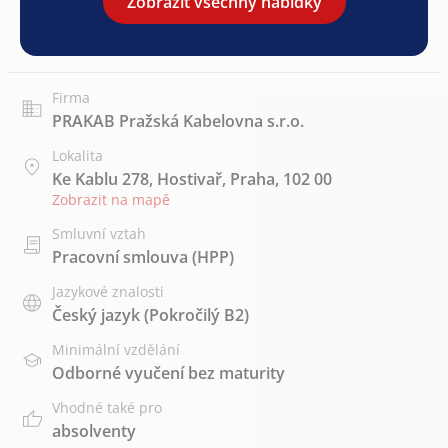
Zobrazit všechny nabídky
Firma
PRAKAB Pražská Kabelovna s.r.o.
Lokalita
Ke Kablu 278, Hostivař, Praha, 102 00
Zobrazit na mapě
Smluvní vztah
Pracovní smlouva (HPP)
Jazykové znalosti
Český jazyk
(Pokročilý B2)
Minimální vzdělání
Odborné vyučení bez maturity
Vhodné také pro
absolventy