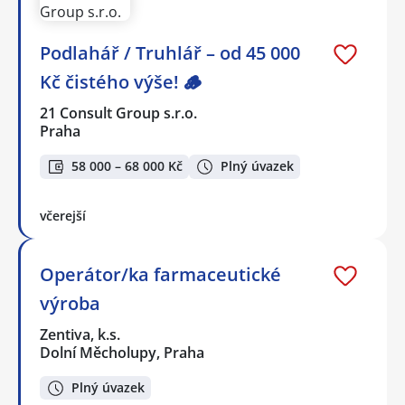
Podlahář / Truhlář – od 45 000
Kč čistého výše! 🪵
21 Consult Group s.r.o.
Praha
58 000 – 68 000 Kč
Plný úvazek
včerejší
Operátor/ka farmaceutické
výroba
Zentiva, k.s.
Dolní Měcholupy, Praha
Plný úvazek