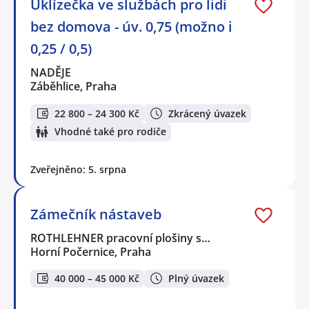
Uklízečka ve službách pro lidi
bez domova - úv. 0,75 (možno i
0,25 / 0,5)
NADĚJE
Záběhlice, Praha
22 800 – 24 300 Kč
Zkrácený úvazek
Vhodné také pro rodiče
Zveřejněno: 5. srpna
Zámečník nástaveb
ROTHLEHNER pracovní plošiny s…
Horní Počernice, Praha
40 000 – 45 000 Kč
Plný úvazek