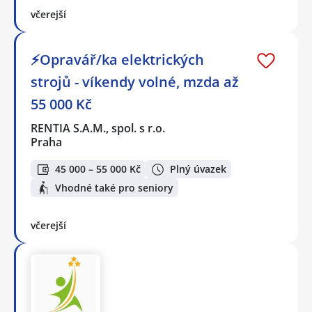
včerejší
⚡Opravář/ka elektrických
strojů - víkendy volné, mzda až
55 000 Kč
RENTIA S.A.M., spol. s r.o.
Praha
45 000 – 55 000 Kč
Plný úvazek
Vhodné také pro seniory
včerejší