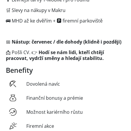
🛒 Slevy na nákupy v Makru
🚌 MHD až ke dvěřím + 🅿️ firemní parkoviště
📅
Nástup: červenec / dle dohody (klidně i později)
📩 Pošli CV. 👉
Hodí se nám lidi, kteří chtějí
pracovat, vydrží směny a hledají stabilitu.
Benefity
Dovolená navíc
Finanční bonusy a prémie
Možnost kariérního růstu
Firemní akce