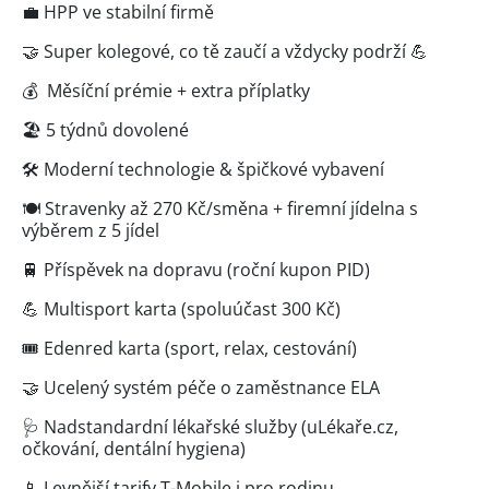
💼 HPP ve stabilní firmě
🤝 Super kolegové, co tě zaučí a vždycky podrží 💪
💰 Měsíční prémie + extra příplatky
🏖️ 5 týdnů dovolené
🛠️ Moderní technologie & špičkové vybavení
🍽️ Stravenky až 270 Kč/směna + firemní jídelna s
výběrem z 5 jídel
🚆 Příspěvek na dopravu (roční kupon PID)
💪 Multisport karta (spoluúčast 300 Kč)
🎟️ Edenred karta (sport, relax, cestování)
🤝 Ucelený systém péče o zaměstnance ELA
🩺 Nadstandardní lékařské služby (uLékaře.cz,
očkování, dentální hygiena)
📱 Levnější tarify T-Mobile i pro rodinu