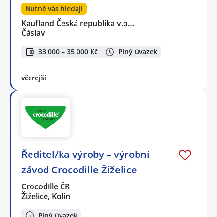
Nutně vás hledají
Kaufland Česká republika v.o…
Čáslav
33 000 – 35 000 Kč
Plný úvazek
včerejší
Ředitel/ka výroby – výrobní
závod Crocodille Žiželice
Crocodille ČR
Žiželice, Kolín
Plný úvazek