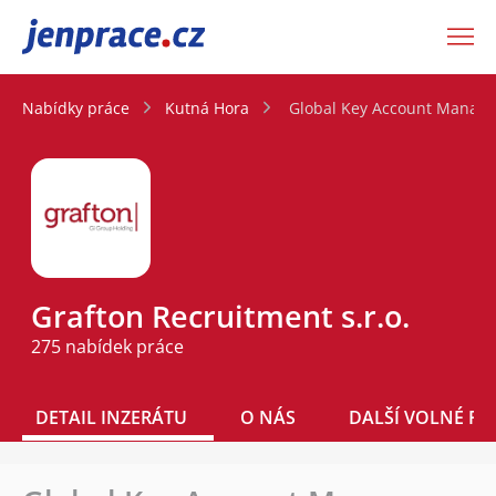
JenPráce.cz
Nabídky práce
Kutná Hora
Global Key Account Manager
Grafton Recruitment s.r.o.
275 nabídek práce
DETAIL INZERÁTU
O NÁS
DALŠÍ VOLNÉ PO