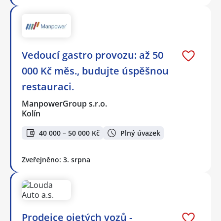
Vedoucí gastro provozu: až 50
000 Kč měs., budujte úspěšnou
restauraci.
ManpowerGroup s.r.o.
Kolín
40 000 – 50 000 Kč
Plný úvazek
Zveřejněno: 3. srpna
Prodejce ojetých vozů -