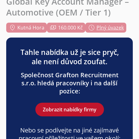
Global Key Account Manager –
Automotive (OEM / Tier 1)
Kutná Hora
160.000 Kč
Plný úvazek
Tahle nabídka už je sice pryč,
ale není důvod zoufat.
Společnost Grafton Recruitment
s.r.o. hledá pracovníky i na další
pozice:
Zobrazit nabídky firmy
Nebo se podívejte na jiné zajímavé
pracovní příležitosti ve vašem okolí: