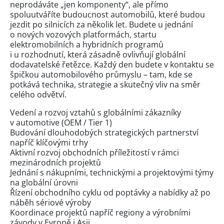
neprodáváte „jen komponenty“, ale přímo
spoluutváříte budoucnost automobilů, které budou
jezdit po silnicích za několik let. Budete u jednání
o nových vozových platformách, startu
elektromobilních a hybridních programů
i u rozhodnutí, která zásadně ovlivňují globální
dodavatelské řetězce. Každý den budete v kontaktu se
špičkou automobilového průmyslu – tam, kde se
potkává technika, strategie a skutečný vliv na směr
celého odvětví.
Vedení a rozvoj vztahů s globálními zákazníky
v automotive (OEM / Tier 1)
Budování dlouhodobých strategických partnerství
napříč klíčovými trhy
Aktivní rozvoj obchodních příležitostí v rámci
mezinárodních projektů
Jednání s nákupními, technickými a projektovými týmy
na globální úrovni
Řízení obchodního cyklu od poptávky a nabídky až po
náběh sériové výroby
Koordinace projektů napříč regiony a výrobními
závody v Evropě i Asii