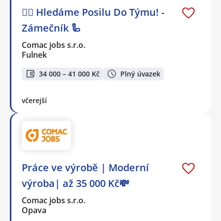
🕵️‍♂️ Hledáme Posilu Do Týmu! -
Zámečník 🦾
Comac jobs s.r.o.
Fulnek
34 000 – 41 000 Kč
Plný úvazek
včerejší
Práce ve výrobě | Moderní
výroba| až 35 000 Kč💸
Comac jobs s.r.o.
Opava