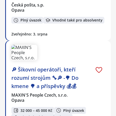
Česká pošta, s.p.
Opava
Plný úvazek
Vhodné také pro absolventy
Zveřejněno: 3. srpna
🔎 Šikovní operátoři, kteří
rozumí strojům 🔧🔎 -🌳 Do
kmene 🌳 a příspěvky 💰💰
MAXIN'S People Czech, s.r.o.
Opava
32 000 – 45 000 Kč
Plný úvazek