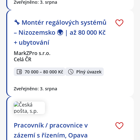
Zveřejněno: 3. srpna
🔧 Montér regálových systémů
– Nizozemsko 🌍 | až 80 000 Kč
+ ubytování
MarkZPro s.r.o.
Celá ČR
70 000 – 80 000 Kč
Plný úvazek
Zveřejněno: 3. srpna
Pracovník / pracovnice v
zázemí s řízením, Opava