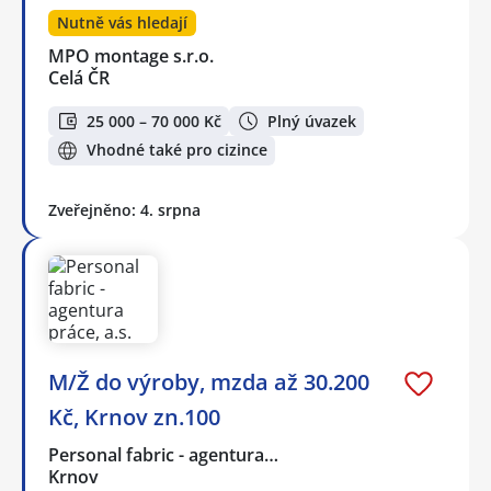
Nutně vás hledají
MPO montage s.r.o.
Celá ČR
25 000 – 70 000 Kč
Plný úvazek
Vhodné také pro cizince
Zveřejněno: 4. srpna
M/Ž do výroby, mzda až 30.200
Kč, Krnov zn.100
Personal fabric - agentura…
Krnov