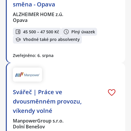
směna - Opava
ALZHEIMER HOME z.ú.
Opava
45 500 – 47 500 Kč
Plný úvazek
Vhodné také pro absolventy
Zveřejněno: 6. srpna
Svářeč | Práce ve
dvousměnném provozu,
víkendy volné
ManpowerGroup s.r.o.
Dolní Benešov