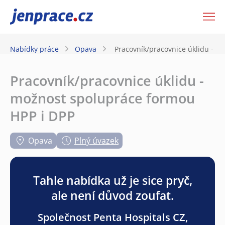
JenPráce.cz
Nabídky práce
Opava
Pracovník/pracovnice úklidu - m
Pracovník/pracovnice úklidu -
možnost spolupráce formou
HPP i DPP
Opava
Plný úvazek
Tahle nabídka už je sice pryč,
ale není důvod zoufat.
Společnost Penta Hospitals CZ,