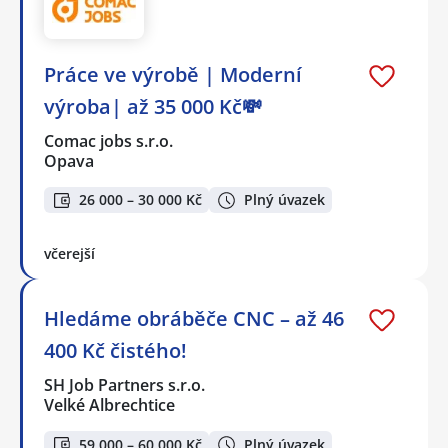
Práce ve výrobě | Moderní
výroba| až 35 000 Kč💸
Comac jobs s.r.o.
Opava
26 000 – 30 000 Kč
Plný úvazek
včerejší
Hledáme obráběče CNC – až 46
400 Kč čistého!
SH Job Partners s.r.o.
Velké Albrechtice
59 000 – 60 000 Kč
Plný úvazek