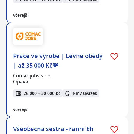
včerejší
Práce ve výrobě | Levné obědy
| až 35 000 Kč💸
Comac jobs s.r.o.
Opava
26 000 – 30 000 Kč
Plný úvazek
včerejší
Všeobecná sestra - ranní 8h