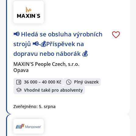
📢 Hledá se obsluha výrobních
strojů 📢-💰Příspěvek na
dopravu nebo náborák 💰
MAXIN'S People Czech, s.r.o.
Opava
36 000 – 40 000 Kč
Plný úvazek
Vhodné také pro absolventy
Zveřejněno: 5. srpna