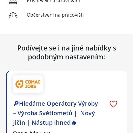
Příspěvek na stravování
Občerstvení na pracovišti
Podívejte se i na jiné nabídky s
podobným nastavením:
🔎Hledáme Operátory Výroby
– Výroba Světlometů | Nový
Jičín | Nástup Ihned🔥
Comac jobs s.r.o.