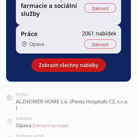
farmacie a sociální
Zobrazit
služby
Práce
2061 nabídek
Opava
Zobrazit
Zobrazit všechny nabídky
Firma
ALZHEIMER HOME z.ú. (Penta Hospitals CZ, s.r.o.
)
Lokalita
Opava
Zobrazit na mapě
Smluvní vztah