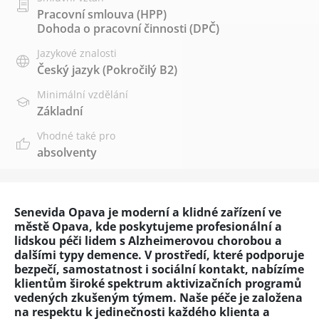
Pracovní smlouva (HPP)
Dohoda o pracovní činnosti (DPČ)
Jazykové znalosti
Český jazyk
(Pokročilý B2)
Minimální vzdělání
Základní
Vhodné také pro
absolventy
Senevida Opava je moderní a klidné zařízení ve
městě Opava, kde poskytujeme profesionální a
lidskou péči lidem s Alzheimerovou chorobou a
dalšími typy demence. V prostředí, které podporuje
bezpečí, samostatnost i sociální kontakt, nabízíme
klientům široké spektrum aktivizačních programů
vedených zkušeným týmem. Naše péče je založena
na respektu k jedinečnosti každého klienta a