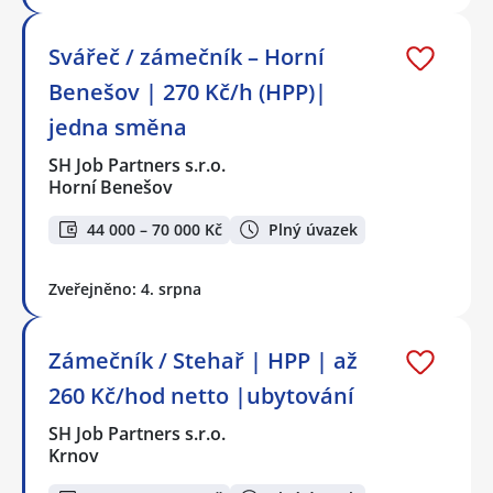
Svářeč / zámečník – Horní
Benešov | 270 Kč/h (HPP)|
jedna směna
SH Job Partners s.r.o.
Horní Benešov
44 000 – 70 000 Kč
Plný úvazek
Zveřejněno: 4. srpna
Zámečník / Stehař | HPP | až
260 Kč/hod netto |ubytování
SH Job Partners s.r.o.
Krnov