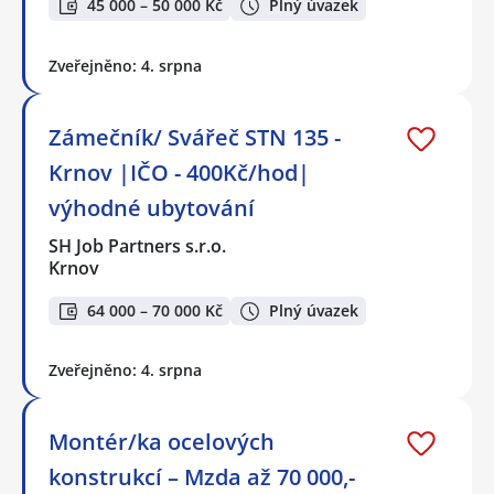
45 000 – 50 000 Kč
Plný úvazek
Zveřejněno: 4. srpna
Zámečník/ Svářeč STN 135 -
Krnov |IČO - 400Kč/hod|
výhodné ubytování
SH Job Partners s.r.o.
Krnov
64 000 – 70 000 Kč
Plný úvazek
Zveřejněno: 4. srpna
Montér/ka ocelových
konstrukcí – Mzda až 70 000,-