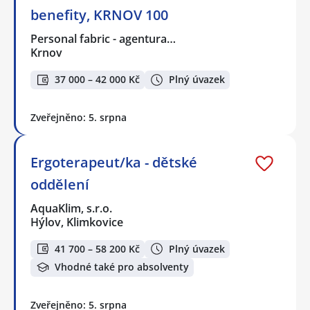
benefity, KRNOV 100
Personal fabric - agentura…
Krnov
37 000 – 42 000 Kč
Plný úvazek
Zveřejněno: 5. srpna
Ergoterapeut/ka - dětské
oddělení
AquaKlim, s.r.o.
Hýlov, Klimkovice
41 700 – 58 200 Kč
Plný úvazek
Vhodné také pro absolventy
Zveřejněno: 5. srpna