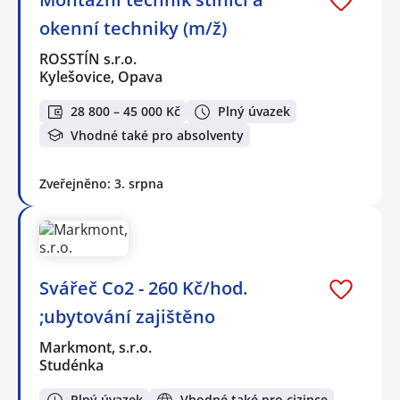
okenní techniky (m/ž)
ROSSTÍN s.r.o.
Kylešovice, Opava
28 800 – 45 000 Kč
Plný úvazek
Vhodné také pro absolventy
Zveřejněno: 3. srpna
Svářeč Co2 - 260 Kč/hod.
;ubytování zajištěno
Markmont, s.r.o.
Studénka
Plný úvazek
Vhodné také pro cizince