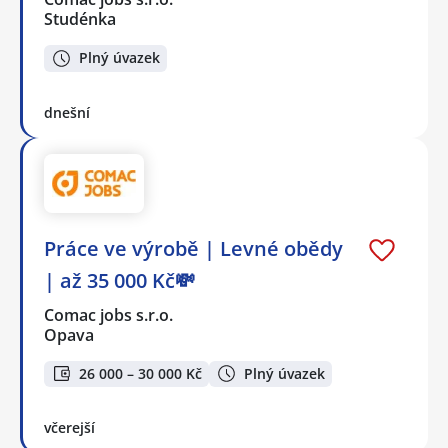
Studénka
Plný úvazek
dnešní
Práce ve výrobě | Levné obědy
| až 35 000 Kč💸
Comac jobs s.r.o.
Opava
26 000 – 30 000 Kč
Plný úvazek
včerejší