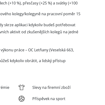
dech (+10 %), přesčasy (+25 %) a svátky (+100
ového kolegy/kolegyně na pracovní poměr 15
y skrze aplikaci kdykoliv budeš potřebovat
ních aktivit od zkušenějších kolegů na jedné
u
 výkonu práce – OC Letňany (Veselská 663,
žeš kdykoliv obrátit, a lidský přístup
rémie
Slevy na firemní zboží
Příspěvek na sport