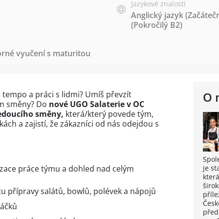
Jazykové znalosti
Anglický jazyk
(Začáteč
(Pokročilý B2)
rné vyučení s maturitou
é tempo a práci s lidmi? Umíš převzít
O 
em směny? Do
nové UGO Salaterie v OC
edoucího směny,
která/který povede tým,
kách a zajistí, že zákazníci od nás odejdou s
Spol
izace práce týmu a dohled nad celým
je s
kter
širo
u přípravy salátů, bowlů, polévek a nápojů
příle
Česk
váčků
před