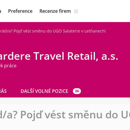
a
Preference
Recenze firem
i rád/a? Pojď vést směnu do UGO Salaterie v Letňanech!
rdere Travel Retail, a.s.
ek práce
NÁS
DALŠÍ VOLNÉ POZICE
36
ád/a? Pojď vést směnu do U