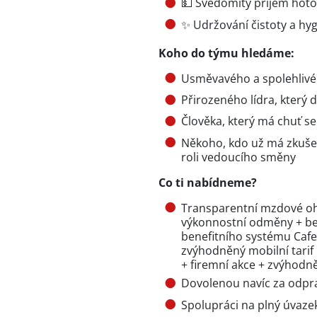
💵 Svědomitý příjem hoto
✨ Udržování čistoty a hy
Koho do týmu hledáme:
Usměvavého a spolehlivé
Přirozeného lídra, který
Člověka, který má chuť se
Někoho, kdo už má zkušen
roli vedoucího směny
Co ti nabídneme?
Transparentní mzdové oho
výkonnostní odměny + ben
benefitního systému Cafet
zvýhodněný mobilní tarif 
+ firemní akce + zvýhodn
Dovolenou navíc za odpr
Spolupráci na plný úvaz