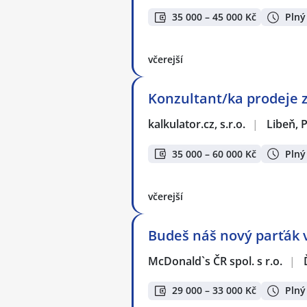
35 000 – 45 000 Kč
Plný
včerejší
Konzultant/ka prodeje 
kalkulator.cz, s.r.o.
|
Libeň, 
35 000 – 60 000 Kč
Plný
včerejší
Budeš náš nový parťák v
McDonald`s ČR spol. s r.o.
|
29 000 – 33 000 Kč
Plný