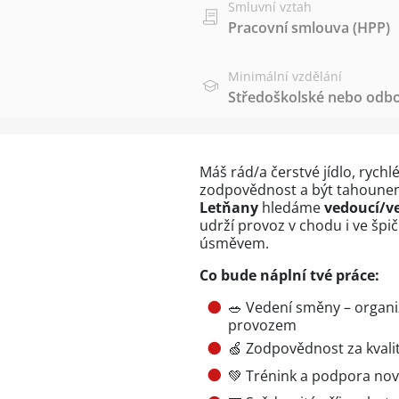
Smluvní vztah
Pracovní smlouva (HPP)
Minimální vzdělání
Středoškolské nebo odbo
Máš rád/a čerstvé jídlo, rychl
zodpovědnost a být tahoun
Letňany
hledáme
vedoucí/v
udrží provoz v chodu i ve špič
úsměvem.
Co bude náplní tvé práce:
🥗 Vedení směny – organ
provozem
🍏 Zodpovědnost za kvalit
💚 Trénink a podpora no