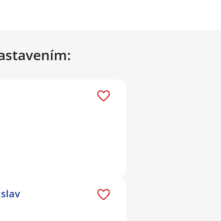
nastavením:
slav