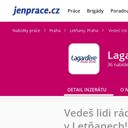
JenPráce.cz
Práce
Brigády
Poradn
Nabídky práce
Praha
Letňany, Praha
Vedeš lid
Laga
36 nabíd
DETAIL INZERÁTU
O 
Vedeš lidi r
v Letňanech!