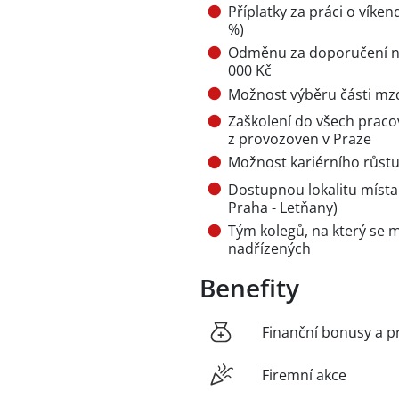
Příplatky za práci o víken
%)
Odměnu za doporučení n
000 Kč
Možnost výběru části mzd
Zaškolení do všech pracov
z provozoven v Praze
Možnost kariérního růst
Dostupnou lokalitu místa
Praha - Letňany)
Tým kolegů, na který se mů
nadřízených
Benefity
Finanční bonusy a p
Firemní akce