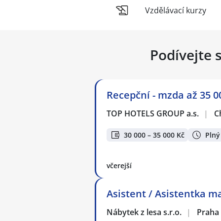
Vzdělávací kurzy
Podívejte 
Recepční - mzda až 35 0
TOP HOTELS GROUP a.s.
|
C
30 000 – 35 000 Kč
Plný
včerejší
Asistent / Asistentka 
Nábytek z lesa s.r.o.
|
Praha