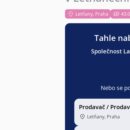
Letňany, Praha
43.0
Tahle nab
Společnost Lag
Nebo se pod
Prodavač / Proda
Letňany, Praha