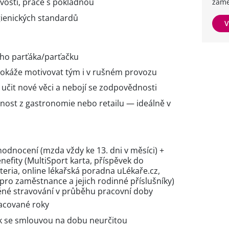
vosti, práce s pokladnou
zamě
gienických standardů
V
ho parťáka/parťačku
 dokáže motivovat tým i v rušném provozu
 učit nové věci a nebojí se zodpovědnosti
ost z gastronomie nebo retailu — ideálně v
dnocení (mzda vždy ke 13. dni v měsíci) +
efity (MultiSport karta, příspěvek do
eria, online lékařská poradna uLékaře.cz,
pro zaměstnance a jejich rodinné příslušníky)
ěné stravování v průběhu pracovní doby
acované roky
ek se smlouvou na dobu neurčitou