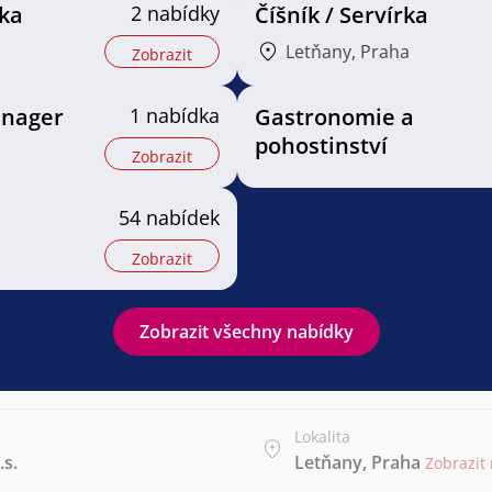
ka
2 nabídky
Číšník / Servírka
Letňany, Praha
Zobrazit
anager
1 nabídka
Gastronomie a
pohostinství
Zobrazit
54 nabídek
Zobrazit
Zobrazit všechny nabídky
Lokalita
.s.
Letňany, Praha
Zobrazit