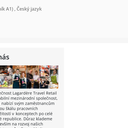
ník A1)
,
Český jazyk
nás
ečnost Lagardère Travel Retail
tabilní mezinárodní společnost,
á nabízí svým zaměstnancům
kou škálu pracovních
žitostí v konceptech po celé
é republice. Důraz klademe
evším na rozvoj našich