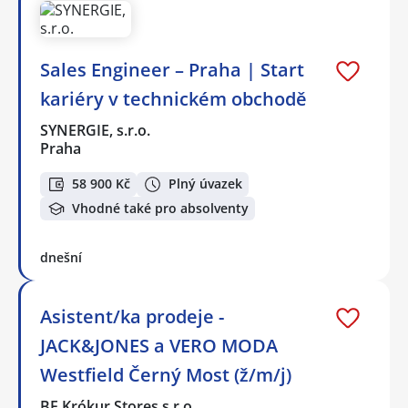
Sales Engineer – Praha | Start
kariéry v technickém obchodě
SYNERGIE, s.r.o.
Praha
58 900 Kč
Plný úvazek
Vhodné také pro absolventy
dnešní
Asistent/ka prodeje -
JACK&JONES a VERO MODA
Westfield Černý Most (ž/m/j)
BE Krókur Stores s.r.o.