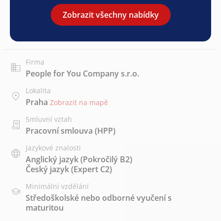
Zobrazit všechny nabídky
Firma
People for You Company s.r.o.
Lokalita
Praha
Zobrazit na mapě
Smluvní vztah
Pracovní smlouva (HPP)
Jazykové znalosti
Anglický jazyk
(Pokročilý B2)
Český jazyk
(Expert C2)
Minimální vzdělání
Středoškolské nebo odborné vyučení s
maturitou