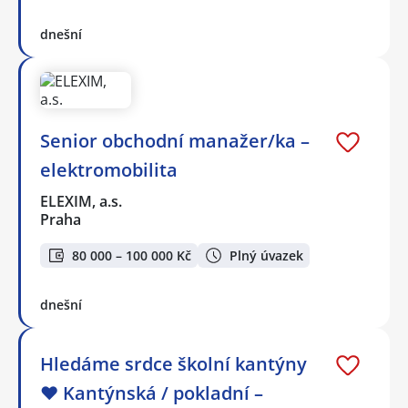
dnešní
Senior obchodní manažer/ka –
elektromobilita
ELEXIM, a.s.
Praha
80 000 – 100 000 Kč
Plný úvazek
dnešní
Hledáme srdce školní kantýny
❤️ Kantýnská / pokladní –