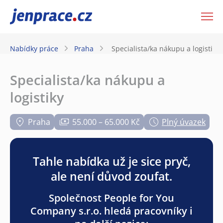
JenPráce.cz
Nabídky práce
Praha
Specialista/ka nákupu a logistiky
Specialista/ka nákupu a
logistiky
Praha
55.000 – 65.000 Kč
Plný úvazek
Tahle nabídka už je sice pryč,
ale není důvod zoufat.
Společnost People for You
Company s.r.o. hledá pracovníky i