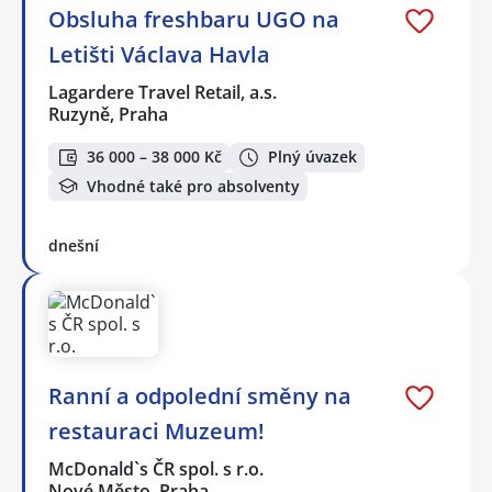
Obsluha freshbaru UGO na
Letišti Václava Havla
Lagardere Travel Retail, a.s.
Ruzyně, Praha
36 000 – 38 000 Kč
Plný úvazek
Vhodné také pro absolventy
dnešní
Ranní a odpolední směny na
restauraci Muzeum!
McDonald`s ČR spol. s r.o.
Nové Město, Praha