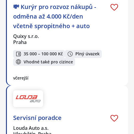
💸 Kurýr pro rozvoz nákupů -
odměna až 4.000 Kč/den
včetně spropitného + auto
Quixy s.r.o.
Praha
35 000 – 100 000 Kč
Plný úvazek
Vhodné také pro cizince
včerejší
Servisní poradce
Louda Auto a.s.
Hloubětín, Praha