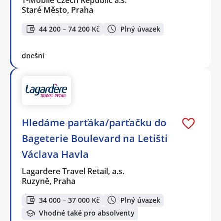
Staré Město, Praha
44 200 – 74 200 Kč
Plný úvazek
dnešní
Hledáme parťáka/parťačku do
Bageterie Boulevard na Letišti
Václava Havla
Lagardere Travel Retail, a.s.
Ruzyně, Praha
34 000 – 37 000 Kč
Plný úvazek
Vhodné také pro absolventy