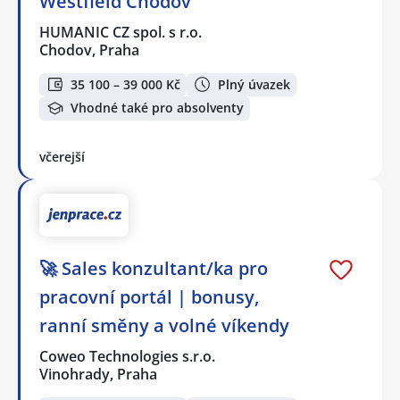
Westfield Chodov
HUMANIC CZ spol. s r.o.
Chodov, Praha
35 100 – 39 000 Kč
Plný úvazek
Vhodné také pro absolventy
včerejší
🚀 Sales konzultant/ka pro
pracovní portál | bonusy,
ranní směny a volné víkendy
Coweo Technologies s.r.o.
Vinohrady, Praha