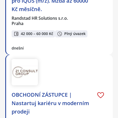
pro IQOS (m/ž). Mzda až 60000
Kč měsíčně.
Randstad HR Solutions s.r.o.
Praha
42 000 – 60 000 Kč
Plný úvazek
dnešní
OBCHODNÍ ZÁSTUPCE |
Nastartuj kariéru v moderním
prodeji