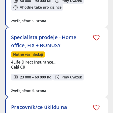
50 000 – 90 000 Kč
Plný úvazek
Vhodné také pro cizince
Zveřejněno: 5. srpna
Specialista prodeje - Home
office, FIX + BONUSY
Nutně vás hledají
4Life Direct Insurance…
Celá ČR
23 000 – 60 000 Kč
Plný úvazek
Zveřejněno: 5. srpna
Pracovník/ce úklidu na