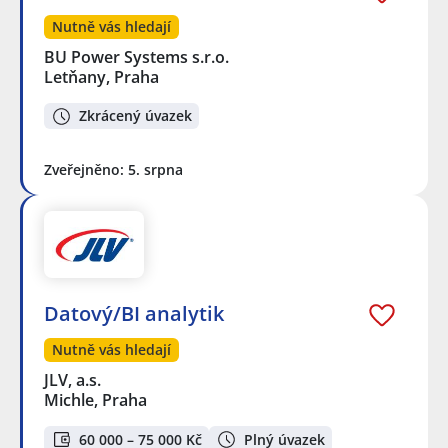
Nutně vás hledají
BU Power Systems s.r.o.
Letňany, Praha
Zkrácený úvazek
Zveřejněno: 5. srpna
Datový/BI analytik
Nutně vás hledají
JLV, a.s.
Michle, Praha
60 000 – 75 000 Kč
Plný úvazek