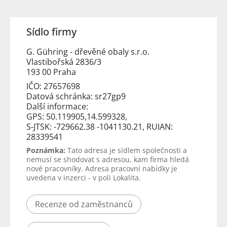
Sídlo firmy
G. Gühring - dřevěné obaly s.r.o.
Vlastibořská 2836/3
193 00 Praha
IČO: 27657698
Datová schránka: sr27gp9
Další informace:
GPS: 50.119905,14.599328,
S-JTSK: -729662.38 -1041130.21, RUIAN:
28339541
Poznámka:
Tato adresa je sídlem společnosti a
nemusí se shodovat s adresou, kam firma hledá
nové pracovníky. Adresa pracovní nabídky je
uvedena v inzerci - v poli Lokalita.
Recenze od zaměstnanců