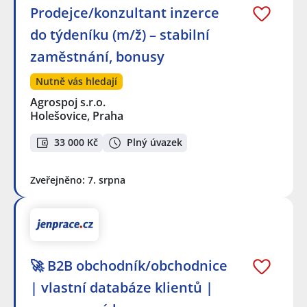
Prodejce/konzultant inzerce
do týdeníku (m/ž) – stabilní
zaměstnání, bonusy
Nutně vás hledají
Agrospoj s.r.o.
Holešovice, Praha
33 000 Kč
Plný úvazek
Zveřejněno: 7. srpna
🚀 B2B obchodník/obchodnice
| vlastní databáze klientů |