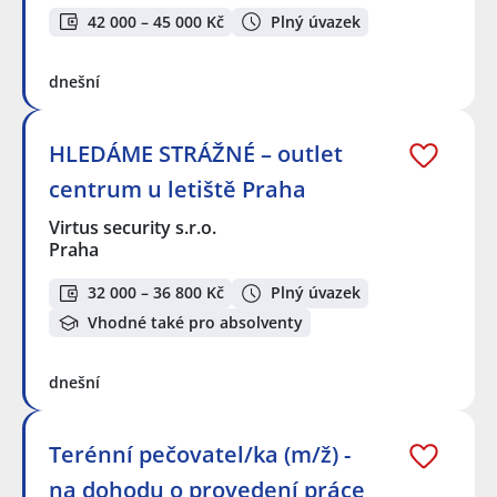
42 000 – 45 000 Kč
Plný úvazek
dnešní
HLEDÁME STRÁŽNÉ – outlet
centrum u letiště Praha
Virtus security s.r.o.
Praha
32 000 – 36 800 Kč
Plný úvazek
Vhodné také pro absolventy
dnešní
Terénní pečovatel/ka (m/ž) -
na dohodu o provedení práce