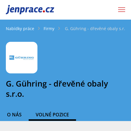
JenPráce.cz
Nabídky práce
Firmy
G. Gühring - dřevěné obaly s.r.o.
G. Gühring - dřevěné obaly
s.r.o.
O NÁS
VOLNÉ POZICE