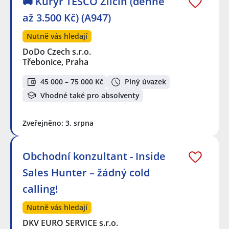
🚚 Kurýr TESCO Zličín (denně
až 3.500 Kč) (A947)
Nutně vás hledají
DoDo Czech s.r.o.
Třebonice, Praha
45 000 – 75 000 Kč
Plný úvazek
Vhodné také pro absolventy
Zveřejněno: 3. srpna
Obchodní konzultant - Inside
Sales Hunter – žádný cold
calling!
Nutně vás hledají
DKV EURO SERVICE s.r.o.