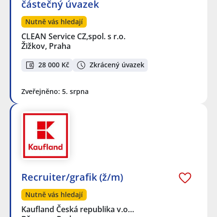
částečný úvazek
Nutně vás hledají
CLEAN Service CZ,spol. s r.o.
Žižkov, Praha
28 000 Kč
Zkrácený úvazek
Zveřejněno: 5. srpna
Recruiter/grafik (ž/m)
Nutně vás hledají
Kaufland Česká republika v.o…