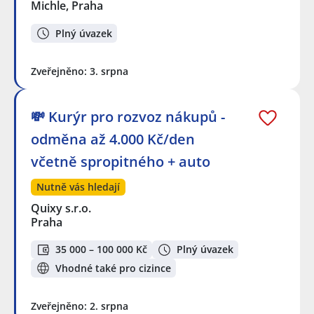
Michle, Praha
Plný úvazek
Zveřejněno: 3. srpna
💸 Kurýr pro rozvoz nákupů -
odměna až 4.000 Kč/den
včetně spropitného + auto
Nutně vás hledají
Quixy s.r.o.
Praha
35 000 – 100 000 Kč
Plný úvazek
Vhodné také pro cizince
Zveřejněno: 2. srpna