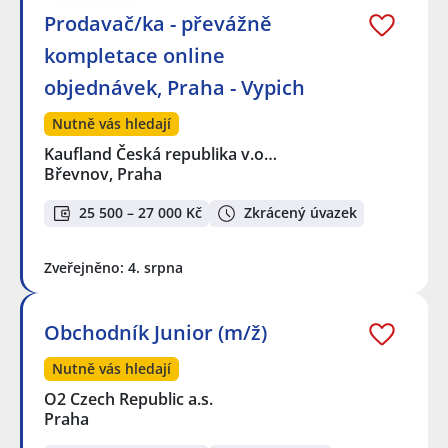
Prodavač/ka - převážně
kompletace online
objednávek, Praha - Vypich
Nutně vás hledají
Kaufland Česká republika v.o…
Břevnov, Praha
25 500 – 27 000 Kč
Zkrácený úvazek
Zveřejněno: 4. srpna
Obchodník Junior (m/ž)
Nutně vás hledají
O2 Czech Republic a.s.
Praha