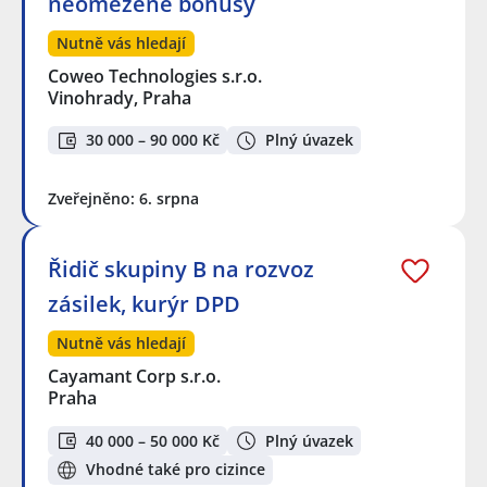
neomezené bonusy
Nutně vás hledají
Coweo Technologies s.r.o.
Vinohrady, Praha
30 000 – 90 000 Kč
Plný úvazek
Zveřejněno: 6. srpna
Řidič skupiny B na rozvoz
zásilek, kurýr DPD
Nutně vás hledají
Cayamant Corp s.r.o.
Praha
40 000 – 50 000 Kč
Plný úvazek
Vhodné také pro cizince