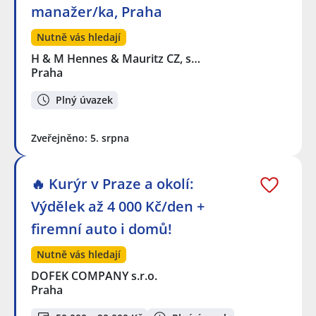
manažer/ka, Praha
Nutně vás hledají
H & M Hennes & Mauritz CZ, s…
Praha
Plný úvazek
Zveřejněno: 5. srpna
🔥 Kurýr v Praze a okolí:
Výdělek až 4 000 Kč/den +
firemní auto i domů!
Nutně vás hledají
DOFEK COMPANY s.r.o.
Praha