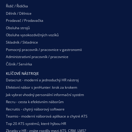
Řidič / Řidička
Dělník / Dělnice
Prodavač / Prodavačka
Obsluha strojů
Obsluha vysokozdvižných vozíků
Skladník / Skladnice
Pomocný pracovník / pracovnice v gastronomii
Administrativní pracovník / pracovnice
Číšník / Servírka
KLÍČOVÉ NÁSTROJE
Datacruit - moderní a jednoduchý HR nástroj
Efektivní nábor s jenHunter: krok za krokem
Jak vybrat vhodný personální informační systém
Recru - cesta k efektivním náborům
Recruitis - chytrý náborový software
Teamio - moderní náborová aplikace a chytré ATS
Top 20 ATS systémů, které hýbou HR
Zkratky v HR - znáte rozdíly mezi ATS, CRM, LMS?