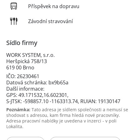
Příspěvek na dopravu
Závodní stravování
Sídlo firmy
WORK SYSTEM, s.r.o.
Heršpická 758/13
619 00 Brno
IČO: 26230461
Datová schránka: bx9b65a
Další informace:
GPS: 49.171532,16.602301,
S-JTSK: -598857.10 -1163313.74, RUIAN: 19130147
Poznámka:
Tato adresa je sídlem společnosti a nemusí se
shodovat s adresou, kam firma hledá nové pracovníky.
Adresa pracovní nabídky je uvedena v inzerci - v poli
Lokalita.