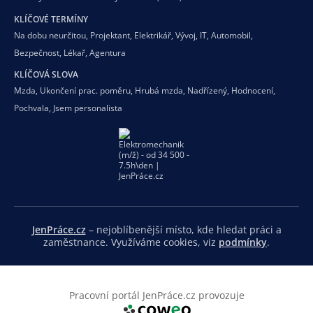
KLÍČOVÉ TERMÍNY
Na dobu neurčitou
,
Projektant
,
Elektrikář
,
Vývoj
,
IT
,
Automobil
,
Bezpečnost
,
Lékař
,
Agentura
KLÍČOVÁ SLOVA
Mzda
,
Ukončení prac. poměru
,
Hrubá mzda
,
Nadřízený
,
Hodnocení
,
Pochvala
,
Jsem personalista
JenPráce.cz
– nejoblíbenější místo, kde hledat práci a
zaměstnance. Využíváme cookies, viz
podmínky
.
Pracovní portál JenPráce.cz provozuje