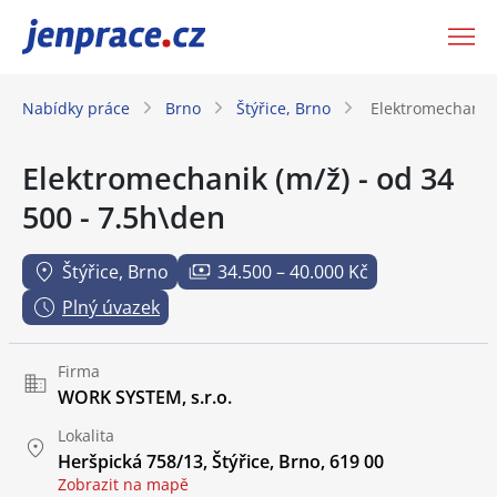
JenPráce.cz
Nabídky práce
Brno
Štýřice, Brno
Elektromechanik 
Elektromechanik (m/ž) - od 34
500 - 7.5h\den
Štýřice, Brno
34.500 – 40.000 Kč
Plný úvazek
Firma
WORK SYSTEM, s.r.o.
Lokalita
Heršpická 758/13, Štýřice, Brno, 619 00
Zobrazit na mapě