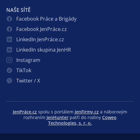
NAŠE SÍTĚ
Facebook Práce a Brigády
Facebook JenPráce.cz
LinkedIn JenPráce.cz
LinkedIn skupina JenHR
Instagram
TikTok
Twitter / X
JenPráce.cz
spolu s portálem
JenFirmy.cz
a náborovým
rozhraním
JenHunter
patří do rodiny
Coweo
Technologies, s. r. o.