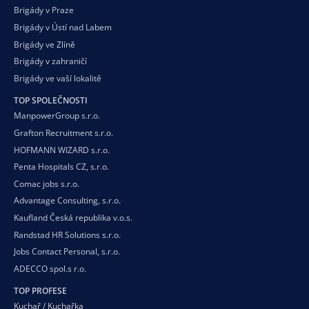
Brigády v Praze
Brigády v Ústí nad Labem
Brigády ve Zlíně
Brigády v zahraničí
Brigády ve vaší
lokalitě
TOP SPOLEČNOSTI
ManpowerGroup s.r.o.
Grafton Recruitment s.r.o.
HOFMANN WIZARD s.r.o.
Penta Hospitals CZ, s.r.o.
Comac jobs s.r.o.
Advantage Consulting, s.r.o.
Kaufland Česká republika v.o.s.
Randstad HR Solutions s.r.o.
Jobs Contact Personal, s.r.o.
ADECCO spol.s r.o.
TOP PROFESE
Kuchař / Kuchařka