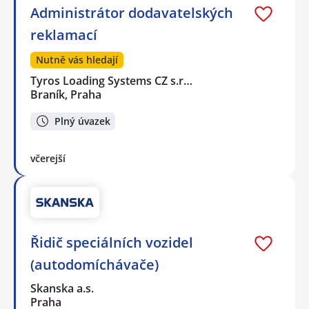
Administrátor dodavatelských
reklamací
Nutně vás hledají
Tyros Loading Systems CZ s.r…
Braník, Praha
Plný úvazek
včerejší
Řidič speciálních vozidel
(autodomíchávače)
Skanska a.s.
Praha