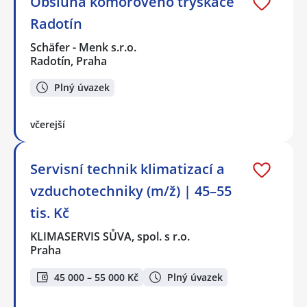
Obsluha komorového tryskače
Radotín
Schäfer - Menk s.r.o.
Radotín, Praha
Plný úvazek
včerejší
Servisní technik klimatizací a
vzduchotechniky (m/ž) | 45–55
tis. Kč
KLIMASERVIS SŮVA, spol. s r.o.
Praha
45 000 – 55 000 Kč
Plný úvazek