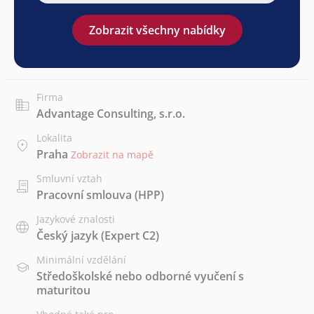
Zobrazit všechny nabídky
Firma
Advantage Consulting, s.r.o.
Lokalita
Praha
Zobrazit na mapě
Smluvní vztah
Pracovní smlouva (HPP)
Jazykové znalosti
Český jazyk
(Expert C2)
Minimální vzdělání
Středoškolské nebo odborné vyučení s
maturitou