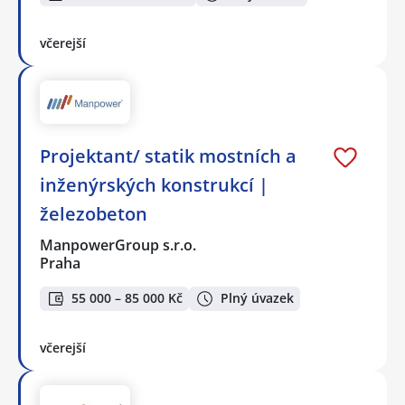
včerejší
Projektant/ statik mostních a
inženýrských konstrukcí |
železobeton
ManpowerGroup s.r.o.
Praha
55 000 – 85 000 Kč
Plný úvazek
včerejší