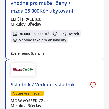
vhodné pro muže i ženy •
mzda 35 000Kč • ubytování
LEPŠÍ PRÁCE a.s.
Mikulov, Břeclav
30 000 – 35 000 Kč
Plný úvazek
Vhodné také pro absolventy
Zveřejněno: 5. srpna
Skladník / Vedoucí skladník
Nutně vás hledají
MORAVOSEED CZ a.s.
Mikulov, Břeclav