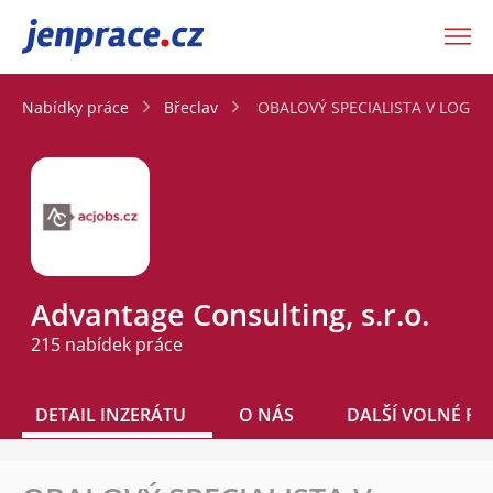
JenPráce.cz
Nabídky práce
Břeclav
OBALOVÝ SPECIALISTA V LOGISTIC
Advantage Consulting, s.r.o.
215 nabídek práce
DETAIL INZERÁTU
O NÁS
DALŠÍ VOLNÉ PO