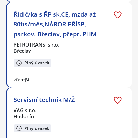
Řidič/ka s ŘP sk.CE, mzda až
80tis/měs,NÁBOR.PŘÍSP,
parkov. Břeclav, přepr. PHM
PETROTRANS, s.r.o.
Břeclav
Plný úvazek
včerejší
Servisní technik M/Ž
VAG s.r.o.
Hodonín
Plný úvazek