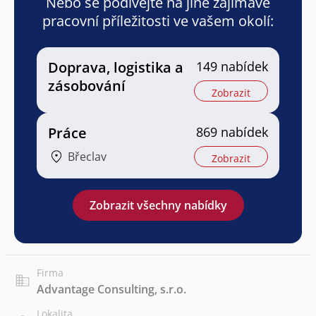
Nebo se podívejte na jiné zajímavé
pracovní příležitosti ve vašem okolí:
Doprava, logistika a
149 nabídek
zásobování
Zobrazit
Práce
869 nabídek
Břeclav
Zobrazit
Zobrazit všechny nabídky
Firma
Advantage Consulting, s.r.o.
Lokalita