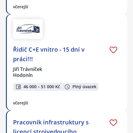
včerejší
Řidič C+E vnitro - 15 dní v
práci!!!
Jiří Trávníček
Hodonín
46 000 – 51 000 Kč
Plný úvazek
včerejší
Pracovník infrastruktury s
licencí strojvedoucího