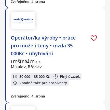
Zveřejněno: 4. srpna
Operátor/ka výroby • práce
pro muže i ženy • mzda 35
000Kč • ubytování
LEPŠÍ PRÁCE a.s.
Mikulov, Břeclav
30 000 – 35 000 Kč
Plný úvazek
Vhodné také pro absolventy
Zveřejněno: 4. srpna