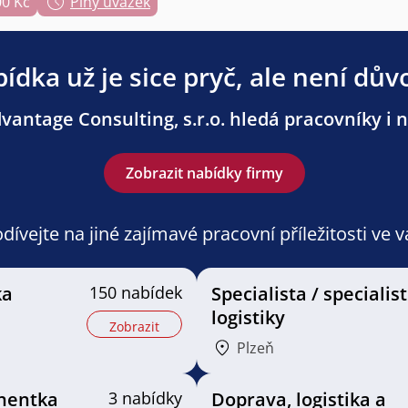
00 Kč
Plný úvazek
ídka už je sice pryč, ale není dův
antage Consulting, s.r.o. hledá pracovníky i n
Zobrazit nabídky firmy
ívejte na jiné zajímavé pracovní příležitosti ve 
ka
150 nabídek
Specialista / specialis
logistiky
Zobrazit
Plzeň
onentka
3 nabídky
Doprava, logistika a