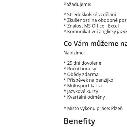
Požadujeme:
* Středoškolské vzdělání
* Zkušenosti na obdobné pozi
* Znalost MS Office - Excel
* Komunikativní anglický jazy
Co Vám můžeme na
Nabízíme:
* 25 dní dovolené
* Roční bonusy
* Obědy zdarma
* Příspěvek na penzijko
* Multisport karta
* Jazykové kurzy
* Kvartální odměny
* Místo výkonu práce: Plzeň
Benefity