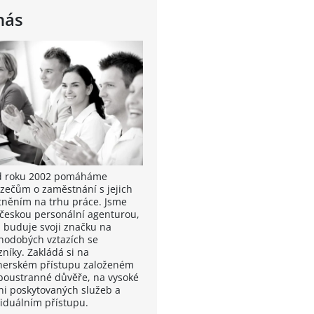
nás
od roku 2002 pomáháme
zečům o zaměstnání s jejich
tněním na trhu práce. Jsme
 českou personální agenturou,
á buduje svoji značku na
hodobých vztazích se
zníky. Zakládá si na
nerském přístupu založeném
boustranné důvěře, na vysoké
ni poskytovaných služeb a
viduálním přístupu.