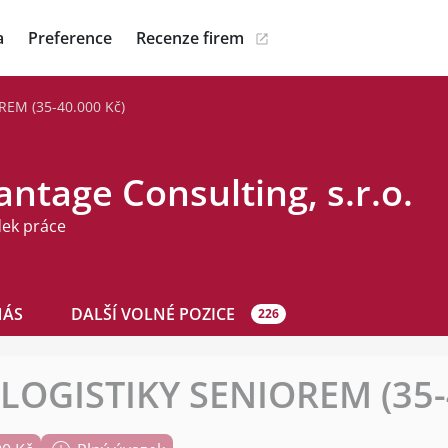
a
Preference
Recenze firem
REM (35-40.000 Kč)
ntage Consulting, s.r.o.
dek práce
NÁS
DALŠÍ VOLNÉ POZICE
226
 LOGISTIKY SENIOREM (35-