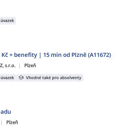
 úvazek
 Kč + benefity | 15 min od Plzně (A11672)
, s.r.o.
|
Plzeň
 úvazek
Vhodné také pro absolventy
kladu
|
Plzeň