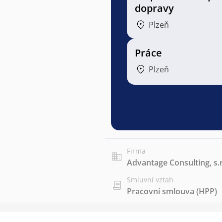
dopravy
Plzeň
Práce
Plzeň
Firma
Advantage Consulting, s.r
Smluvní vztah
Pracovní smlouva (HPP)