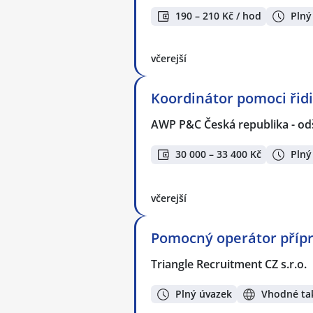
190 – 210 Kč / hod
Plný
včerejší
Koordinátor pomoci ři
AWP P&C Česká republika - od
30 000 – 33 400 Kč
Plný
včerejší
Pomocný operátor přípra
Triangle Recruitment CZ s.r.o.
Plný úvazek
Vhodné tak