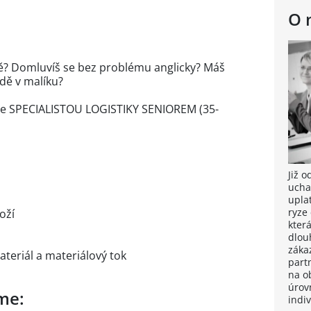
O 
vodě? Domluvíš se bez problému anglicky? Máš
dě v malíku?
ň se SPECIALISTOU LOGISTIKY SENIOREM (35-
Již 
ucha
upla
ryze
oží
kter
dlou
záka
eriál a materiálový tok
part
na o
úrov
me:
indi