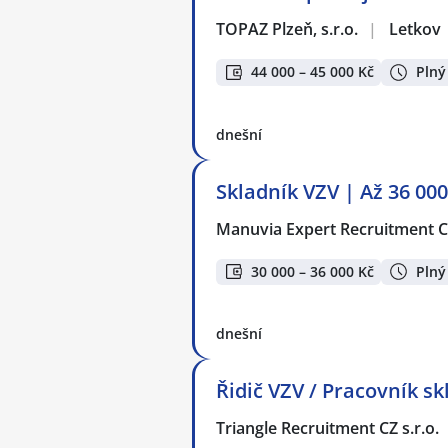
TOPAZ Plzeň, s.r.o.
|
Letkov
44 000 – 45 000 Kč
Plný
dnešní
Skladník VZV | Až 36 000
Manuvia Expert Recruitment CZ
30 000 – 36 000 Kč
Plný
dnešní
Řidič VZV / Pracovník s
Triangle Recruitment CZ s.r.o.