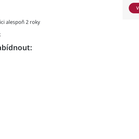
V
ci alespoň 2 roky
k
bídnout: