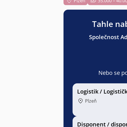
Plzeň
35.000 – 40.0
Tahle nab
Společnost Adv
Nebo se pod
Logistik / Logistič
Plzeň
Disponent / disp