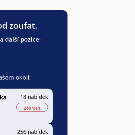
od zoufat.
a další pozice:
vašem okolí:
tka
18 nabídek
Zobrazit
256 nabídek