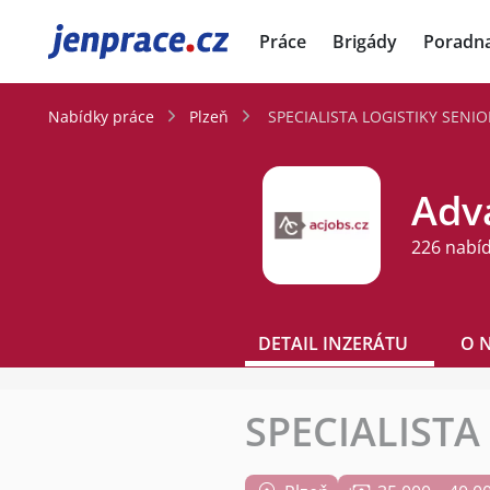
JenPráce.cz
Práce
Brigády
Poradn
Nabídky práce
Plzeň
SPECIALISTA LOGISTIKY SENIO
Adva
226 nabí
DETAIL INZERÁTU
O 
SPECIALISTA