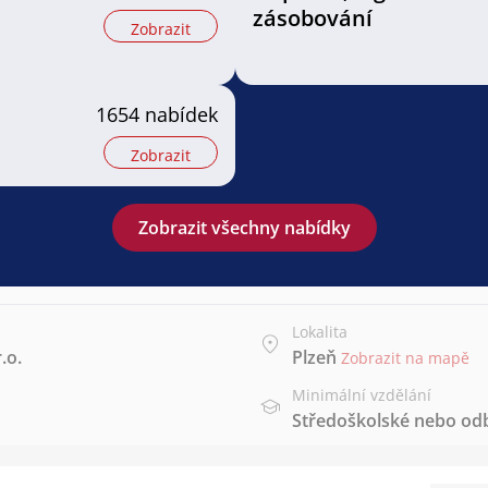
zásobování
Zobrazit
1654 nabídek
Zobrazit
Zobrazit všechny nabídky
Lokalita
.o.
Plzeň
Zobrazit na mapě
Minimální vzdělání
Středoškolské nebo od