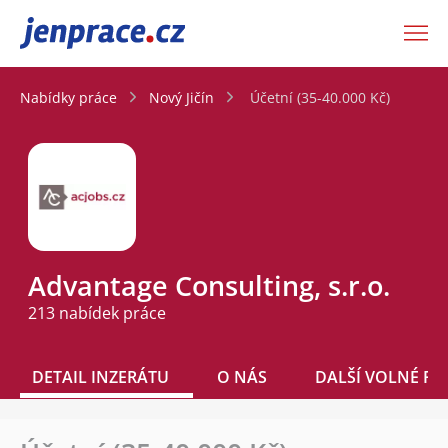
JenPráce.cz
Nabídky práce
Nový Jičín
Účetní (35-40.000 Kč)
Advantage Consulting, s.r.o.
213 nabídek práce
DETAIL INZERÁTU
O NÁS
DALŠÍ VOLNÉ PO