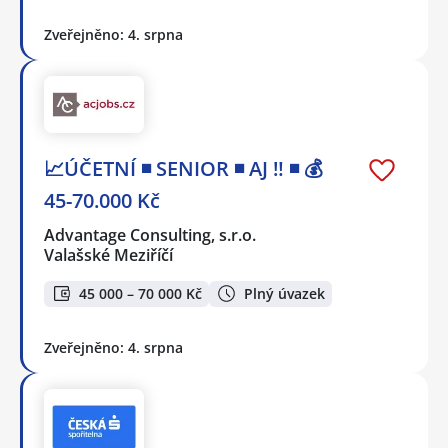
Zveřejněno: 4. srpna
📈ÚČETNÍ ◾ SENIOR ◾ AJ ‼ ◾ 💰
45-70.000 Kč
Advantage Consulting, s.r.o.
Valašské Meziříčí
45 000 – 70 000 Kč
Plný úvazek
Zveřejněno: 4. srpna