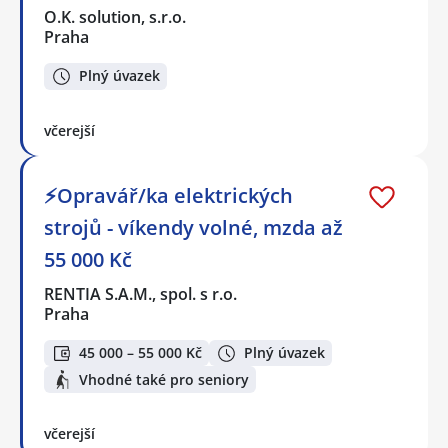
O.K. solution, s.r.o.
Praha
Plný úvazek
včerejší
⚡Opravář/ka elektrických
strojů - víkendy volné, mzda až
55 000 Kč
RENTIA S.A.M., spol. s r.o.
Praha
45 000 – 55 000 Kč
Plný úvazek
Vhodné také pro seniory
včerejší