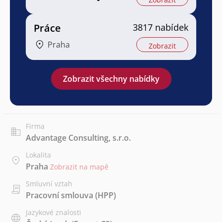
Práce
3817 nabídek
Praha
Zobrazit
Zobrazit všechny nabídky
Firma
Advantage Consulting, s.r.o.
Lokalita
Praha
Zobrazit na mapě
Smluvní vztah
Pracovní smlouva (HPP)
Jazykové znalosti