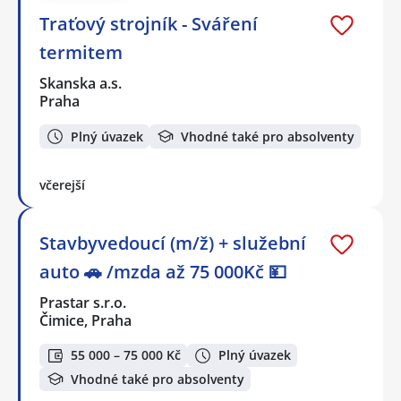
Traťový strojník - Sváření
termitem
Skanska a.s.
Praha
Plný úvazek
Vhodné také pro absolventy
včerejší
Stavbyvedoucí (m/ž) + služební
auto 🚗 /mzda až 75 000Kč 💴
Prastar s.r.o.
Čimice, Praha
55 000 – 75 000 Kč
Plný úvazek
Vhodné také pro absolventy