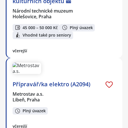
kulturních objektů 🎫
Národní technické muzeum
Holešovice, Praha
45 000 – 50 000 Kč
Plný úvazek
Vhodné také pro seniory
včerejší
Přípravář/ka elektro (A2094)
Metrostav a.s.
Libeň, Praha
Plný úvazek
včerejší