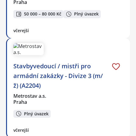
Praha
50 000 – 80 000 Kč
Plný úvazek
včerejší
Stavbyvedoucí / mistři pro
armádní zakázky - Divize 3 (m/
ž) (A2204)
Metrostav a.s.
Praha
Plný úvazek
včerejší