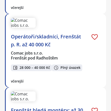
včerejší
Operátoři/skladníci, Frenštát
p. R. až 40 000 Kč
Comac jobs s.r.o.
Frenštát pod Radhoštěm
28 000 – 40 000 Kč
Plný úvazek
včerejší
Frenštát hledá montéry: až 30