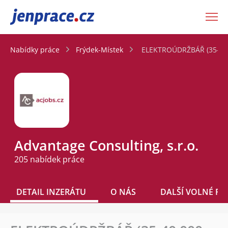
JenPráce.cz
Nabídky práce
Frýdek-Místek
ELEKTROÚDRŽBÁŘ (35-40.
Advantage Consulting, s.r.o.
205 nabídek práce
DETAIL INZERÁTU
O NÁS
DALŠÍ VOLNÉ PO