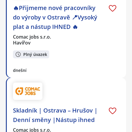
🔥Přijmeme nové pracovníky
do výroby v Ostravě 📍Vysoký
plat a nástup IHNED 🔥
Comac jobs s.r.o.
Havířov
Plný úvazek
dnešní
Skladník | Ostrava – Hrušov |
Denní směny |Nástup ihned
Comac jobs s.r.o.