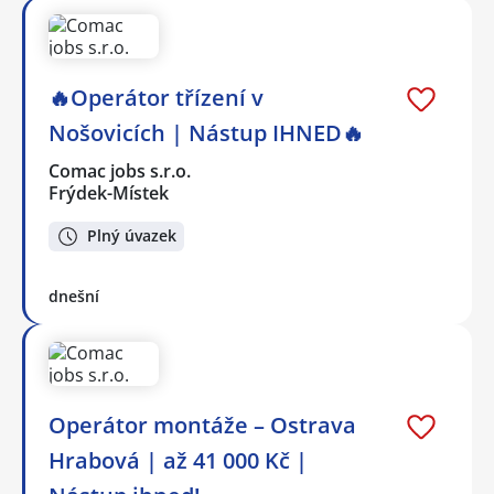
🔥Operátor třízení v
Nošovicích | Nástup IHNED🔥
Comac jobs s.r.o.
Frýdek-Místek
Plný úvazek
dnešní
Operátor montáže – Ostrava
Hrabová | až 41 000 Kč |