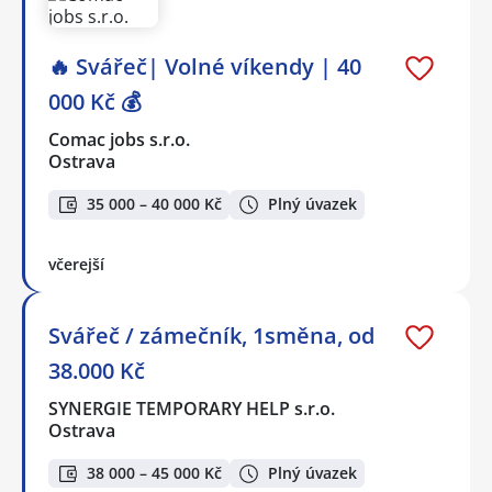
🔥 Svářeč| Volné víkendy | 40
000 Kč 💰
Comac jobs s.r.o.
Ostrava
35 000 – 40 000 Kč
Plný úvazek
včerejší
Svářeč / zámečník, 1směna, od
38.000 Kč
SYNERGIE TEMPORARY HELP s.r.o.
Ostrava
38 000 – 45 000 Kč
Plný úvazek