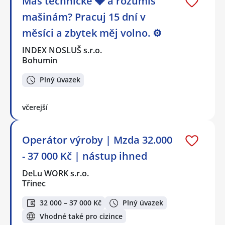
Máš technické 🩶 a rozumíš
mašinám? Pracuj 15 dní v
měsíci a zbytek měj volno. ⚙
INDEX NOSLUŠ s.r.o.
Bohumín
Plný úvazek
včerejší
Operátor výroby | Mzda 32.000
- 37 000 Kč | nástup ihned
DeLu WORK s.r.o.
Třinec
32 000 – 37 000 Kč
Plný úvazek
Vhodné také pro cizince