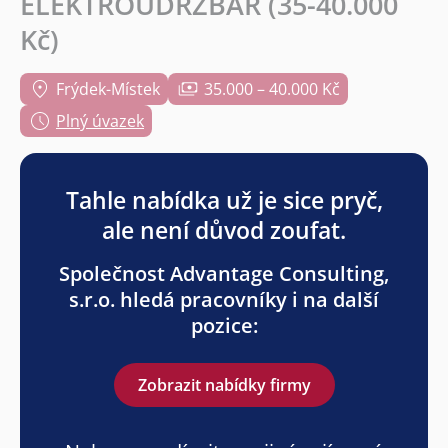
ELEKTROÚDRŽBÁŘ (35-40.000
Kč)
Frýdek-Místek
35.000 – 40.000 Kč
Plný úvazek
Tahle nabídka už je sice pryč,
ale není důvod zoufat.
Společnost Advantage Consulting,
s.r.o. hledá pracovníky i na další
pozice:
Zobrazit nabídky firmy