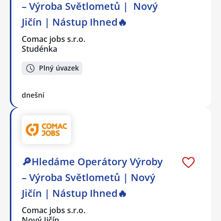
– Výroba Světlometů | Nový
Jičín | Nástup Ihned🔥
Comac jobs s.r.o.
Studénka
Plný úvazek
dnešní
🔎Hledáme Operátory Výroby
– Výroba Světlometů | Nový
Jičín | Nástup Ihned🔥
Comac jobs s.r.o.
Nový Jičín