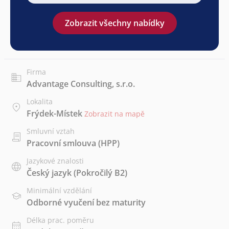
Zobrazit všechny nabídky
Firma
Advantage Consulting, s.r.o.
Lokalita
Frýdek-Místek
Zobrazit na mapě
Smluvní vztah
Pracovní smlouva (HPP)
Jazykové znalosti
Český jazyk
(Pokročilý B2)
Minimální vzdělání
Odborné vyučení bez maturity
Délka prac. poměru