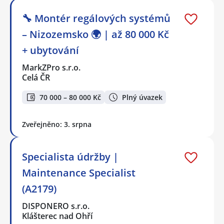
🔧 Montér regálových systémů
– Nizozemsko 🌍 | až 80 000 Kč
+ ubytování
MarkZPro s.r.o.
Celá ČR
70 000 – 80 000 Kč
Plný úvazek
Zveřejněno: 3. srpna
Specialista údržby |
Maintenance Specialist
(A2179)
DISPONERO s.r.o.
Klášterec nad Ohří