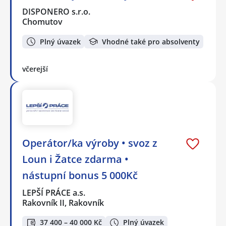
DISPONERO s.r.o.
Chomutov
Plný úvazek
Vhodné také pro absolventy
včerejší
Operátor/ka výroby • svoz z
Loun i Žatce zdarma •
nástupní bonus 5 000Kč
LEPŠÍ PRÁCE a.s.
Rakovník II, Rakovník
37 400 – 40 000 Kč
Plný úvazek