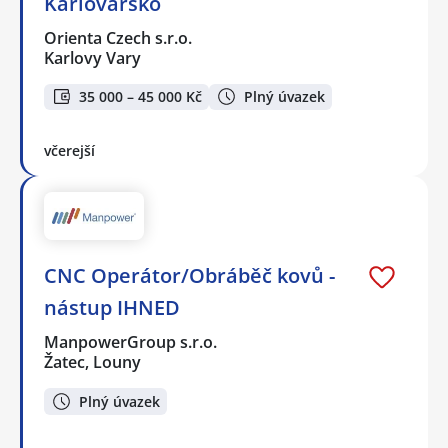
Karlovarsko
Orienta Czech s.r.o.
Karlovy Vary
35 000 – 45 000 Kč
Plný úvazek
včerejší
CNC Operátor/Obráběč kovů -
nástup IHNED
ManpowerGroup s.r.o.
Žatec, Louny
Plný úvazek