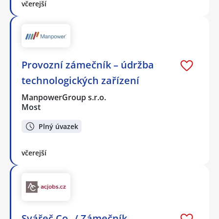
včerejší
Provozní zámečník – údržba
technologických zařízení
ManpowerGroup s.r.o.
Most
Plný úvazek
včerejší
Svářeč Co₂ / Zámečník –