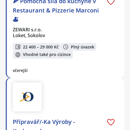
🍕 Pomocná síla do kuchyně v
Restaurant & Pizzerie Marconi
🍝
ZEWARI s.r.o.
Loket, Sokolov
22 400 – 29 000 Kč
Plný úvazek
Vhodné také pro cizince
včerejší
Přípravář/-Ka Výroby -