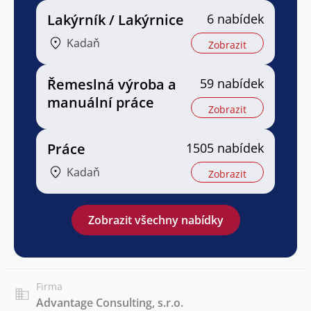
Lakýrník / Lakýrnice
6 nabídek
Kadaň
Zobrazit
Řemeslná výroba a
59 nabídek
manuální práce
Zobrazit
Práce
1505 nabídek
Kadaň
Zobrazit
Zobrazit všechny nabídky
Firma
Advantage Consulting, s.r.o.