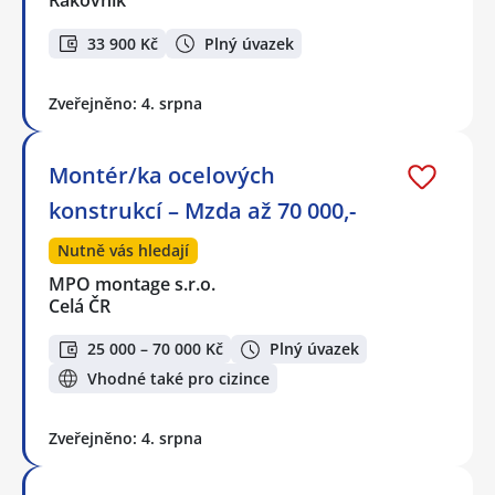
Rakovník
33 900 Kč
Plný úvazek
Zveřejněno: 4. srpna
Montér/ka ocelových
konstrukcí – Mzda až 70 000,-
Nutně vás hledají
MPO montage s.r.o.
Celá ČR
25 000 – 70 000 Kč
Plný úvazek
Vhodné také pro cizince
Zveřejněno: 4. srpna