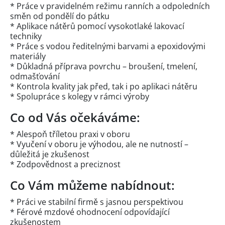
* Práce v pravidelném režimu ranních a odpoledních
směn od pondělí do pátku
* Aplikace nátěrů pomocí vysokotlaké lakovací
techniky
* Práce s vodou ředitelnými barvami a epoxidovými
materiály
* Důkladná příprava povrchu – broušení, tmelení,
odmašťování
* Kontrola kvality jak před, tak i po aplikaci nátěru
* Spolupráce s kolegy v rámci výroby
Co od Vás očekáváme:
* Alespoň tříletou praxi v oboru
* Vyučení v oboru je výhodou, ale ne nutností –
důležitá je zkušenost
* Zodpovědnost a preciznost
Co Vám můžeme nabídnout:
* Práci ve stabilní firmě s jasnou perspektivou
* Férové mzdové ohodnocení odpovídající
zkušenostem