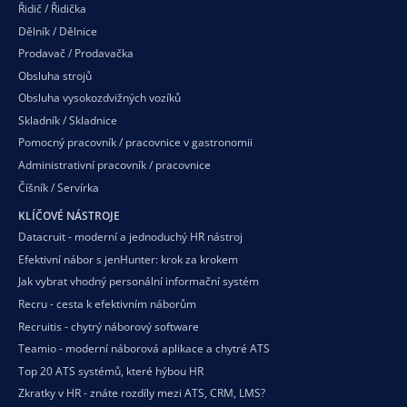
Řidič / Řidička
Dělník / Dělnice
Prodavač / Prodavačka
Obsluha strojů
Obsluha vysokozdvižných vozíků
Skladník / Skladnice
Pomocný pracovník / pracovnice v gastronomii
Administrativní pracovník / pracovnice
Číšník / Servírka
KLÍČOVÉ NÁSTROJE
Datacruit - moderní a jednoduchý HR nástroj
Efektivní nábor s jenHunter: krok za krokem
Jak vybrat vhodný personální informační systém
Recru - cesta k efektivním náborům
Recruitis - chytrý náborový software
Teamio - moderní náborová aplikace a chytré ATS
Top 20 ATS systémů, které hýbou HR
Zkratky v HR - znáte rozdíly mezi ATS, CRM, LMS?