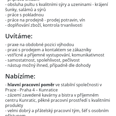
- obsluha pultu s kvalitními sýry a uzeninami - krájení
šunky, salámů a sýrů
- práce s pokladnou
- práce na prodejně - prodej potravin, vín
- doplňování zboží, kontrola trvanlivosti
Uvítáme:
- praxe na obdobné pozici výhodou
- praxi s prodejem a kontaktem se zákazníky
- vstřícné a příjemné vystupování, komunikativnost
- samostatnost, spolehlivost, pečlivost
- nástup možný ihned, případně dle dohody
Nabízíme:
-
hlavní pracovní poměr
ve stabilní společnosti v
Praze - Praha 4 – Kunratice
- zázemí zavedené kavárny a bistra v příjemném
centru Kunratic, pěkné pracovní prostředí s kvalitními
produkty
- velmi dobrý a přátelský pracovní tým, šéf s osobním
přístupem