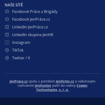
NAŠE SÍTĚ
Facebook Práce a Brigády
Facebook JenPráce.cz
LinkedIn JenPráce.cz
LinkedIn skupina JenHR
Instagram
TikTok
Twitter / X
JenPráce.cz
spolu s portálem
JenFirmy.cz
a náborovým
rozhraním
JenHunter
patří do rodiny
Coweo
Technologies, s. r. o.