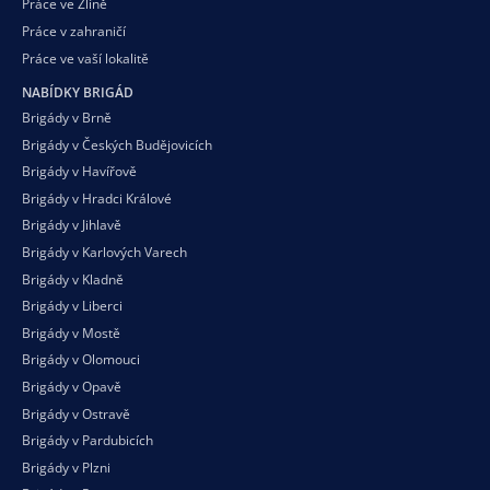
Práce ve Zlíně
Práce v zahraničí
Práce ve vaší
lokalitě
NABÍDKY BRIGÁD
Brigády v Brně
Brigády v Českých Budějovicích
Brigády v Havířově
Brigády v Hradci Králové
Brigády v Jihlavě
Brigády v Karlových Varech
Brigády v Kladně
Brigády v Liberci
Brigády v Mostě
Brigády v Olomouci
Brigády v Opavě
Brigády v Ostravě
Brigády v Pardubicích
Brigády v Plzni