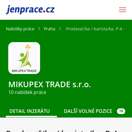
JenPráce.cz
Nabídky práce
Praha
Prodavač/ka / barista/ka, P-4 - K
MIKUPEX TRADE s.r.o.
10 nabídek práce
DETAIL INZERÁTU
DALŠÍ VOLNÉ POZICE
10