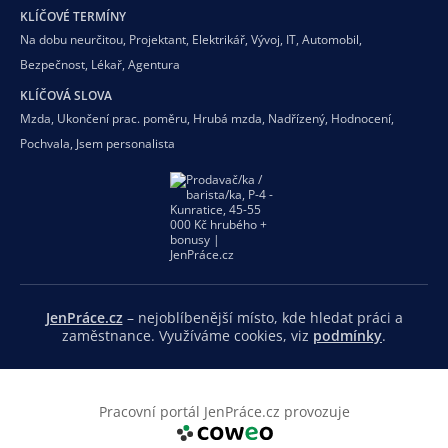
KLÍČOVÉ TERMÍNY
Na dobu neurčitou
,
Projektant
,
Elektrikář
,
Vývoj
,
IT
,
Automobil
,
Bezpečnost
,
Lékař
,
Agentura
KLÍČOVÁ SLOVA
Mzda
,
Ukončení prac. poměru
,
Hrubá mzda
,
Nadřízený
,
Hodnocení
,
Pochvala
,
Jsem personalista
JenPráce.cz
– nejoblíbenější místo, kde hledat práci a
zaměstnance. Využíváme cookies, viz
podmínky
.
Pracovní portál JenPráce.cz provozuje