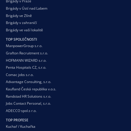
Brigády v Praze
Brigády v Ústí nad Labem
Brigády ve Zlíně
Brigády v zahraničí
Brigády ve vaší
lokalitě
TOP SPOLEČNOSTI
ManpowerGroup s.r.o.
Grafton Recruitment s.r.o.
HOFMANN WIZARD s.r.o.
Penta Hospitals CZ, s.r.o.
Comac jobs s.r.o.
Advantage Consulting, s.r.o.
Kaufland Česká republika v.o.s.
Randstad HR Solutions s.r.o.
Jobs Contact Personal, s.r.o.
ADECCO spol.s r.o.
TOP PROFESE
Kuchař / Kuchařka