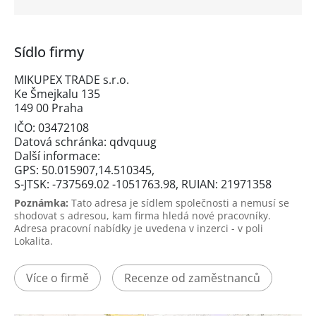
Sídlo firmy
MIKUPEX TRADE s.r.o.
Ke Šmejkalu 135
149 00 Praha
IČO: 03472108
Datová schránka: qdvquug
Další informace:
GPS: 50.015907,14.510345,
S-JTSK: -737569.02 -1051763.98, RUIAN: 21971358
Poznámka:
Tato adresa je sídlem společnosti a nemusí se
shodovat s adresou, kam firma hledá nové pracovníky.
Adresa pracovní nabídky je uvedena v inzerci - v poli
Lokalita.
Více o firmě
Recenze od zaměstnanců