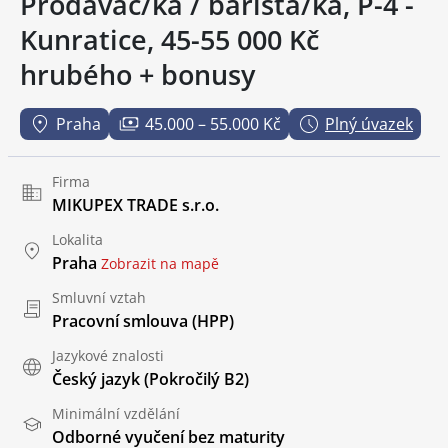
Prodavač/ka / barista/ka, P-4 -
Kunratice, 45-55 000 Kč
hrubého + bonusy
Praha
45.000 – 55.000 Kč
Plný úvazek
Firma
MIKUPEX TRADE s.r.o.
Lokalita
Praha
Zobrazit na mapě
Smluvní vztah
Pracovní smlouva (HPP)
Jazykové znalosti
Český jazyk
(Pokročilý B2)
Minimální vzdělání
Odborné vyučení bez maturity