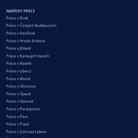
NABÍDKY PRÁCE
Práce v Brně
Práce v Českých Budějovicích
Práce v Havířově
Práce v Hradci Králové
Práce v Jihlavě
Práce v Karlových Varech
Práce v Kladně
Práce v Liberci
Práce v Mostě
Práce v Olomouci
Práce v Opavě
Práce v Ostravě
Práce v Pardubicích
Práce v Plzni
Práce v Praze
Práce v Ústí nad Labem