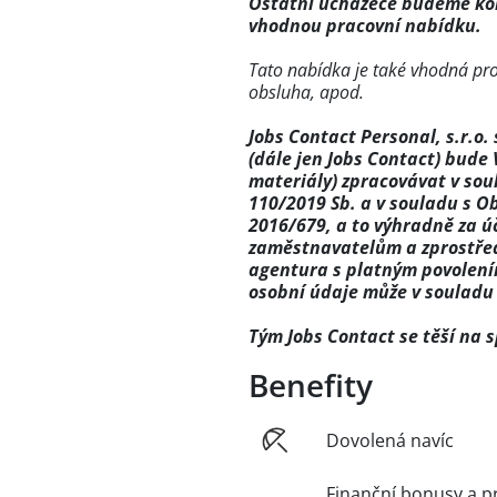
Ostatní uchazeče budeme kon
vhodnou pracovní nabídku.
Tato nabídka je také vhodná pro:
obsluha, apod.
Jobs Contact Personal, s.r.o.
(dále jen Jobs Contact) bude 
materiály) zpracovávat v so
110/2019 Sb. a v souladu s 
2016/679, a to výhradně za 
zaměstnavatelům a zprostřed
agentura s platným povolení
osobní údaje může v souladu
Tým Jobs Contact se těší na s
Benefity
Dovolená navíc
Finanční bonusy a p