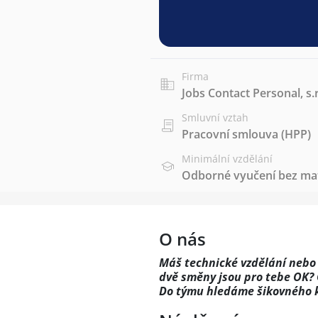
Firma
Jobs Contact Personal, s.r
Smluvní vztah
Pracovní smlouva (HPP)
Minimální vzdělání
Odborné vyučení bez mat
O nás
Máš technické vzdělání nebo
dvě směny jsou pro tebe OK? 
Do týmu hledáme šikovného ko