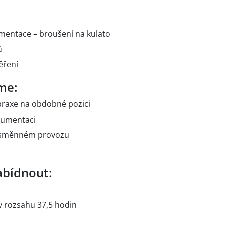
mentace – broušení na kulato
ů
ěření
me:
praxe na obdobné pozici
kumentaci
usměnném provozu
bídnout:
v rozsahu 37,5 hodin