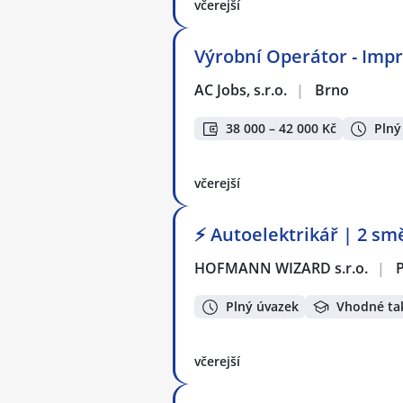
včerejší
Výrobní Operátor - Impre
AC Jobs, s.r.o.
|
Brno
38 000 – 42 000 Kč
Plný
včerejší
⚡ Autoelektrikář | 2 sm
HOFMANN WIZARD s.r.o.
|
Plný úvazek
Vhodné ta
včerejší