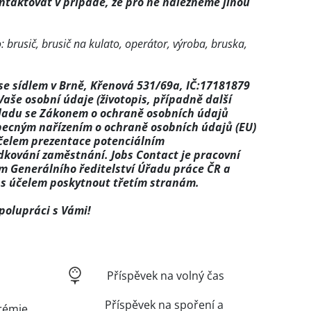
taktovat v případě, že pro ně nalezneme jinou
 brusič, brusič na kulato, operátor, výroba, bruska,
 se sídlem v Brně, Křenová 531/69a, IČ:17181879
Vaše osobní údaje (životopis, případně další
uladu se Zákonem o ochraně osobních údajů
Obecným nařízením o ochraně osobních údajů (EU)
účelem prezentace potenciálním
kování zaměstnání. Jobs Contact je pracovní
m Generálního ředitelství Úřadu práce ČR a
 s účelem poskytnout třetím stranám.
polupráci s Vámi!
Příspěvek na volný čas
Příspěvek na spoření a
rémie