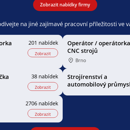
Zobrazit nabídky firmy
ívejte na jiné zajímavé pracovní příležitosti ve 
orka
201 nabídek
Operátor / operátorka
CNC strojů
Zobrazit
Brno
čka
38 nabídek
Strojírenství a
automobilový průmys
Zobrazit
2706 nabídek
Zobrazit