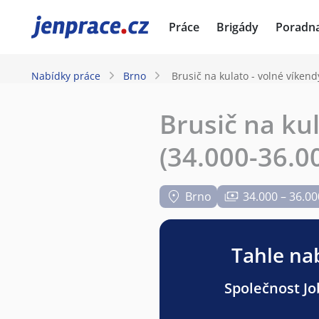
JenPráce.cz
Práce
Brigády
Poradn
Nabídky práce
Brno
Brusič na kulato - volné víkend
Brusič na ku
(34.000-36.0
Brno
34.000 – 36.00
Tahle nab
Společnost Job