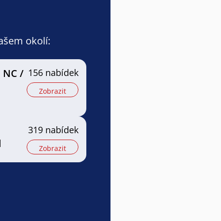
vašem okolí:
 NC /
156 nabídek
Zobrazit
319 nabídek
l
Zobrazit