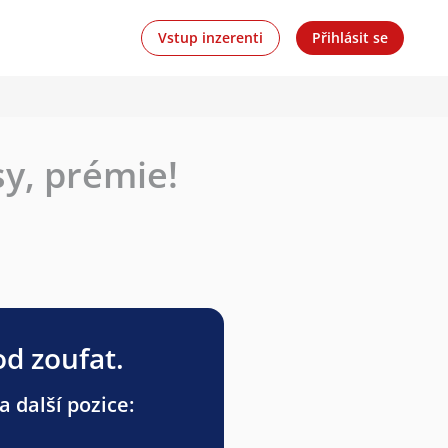
Vstup inzerenti
Přihlásit se
sy, prémie!
od zoufat.
a další pozice: