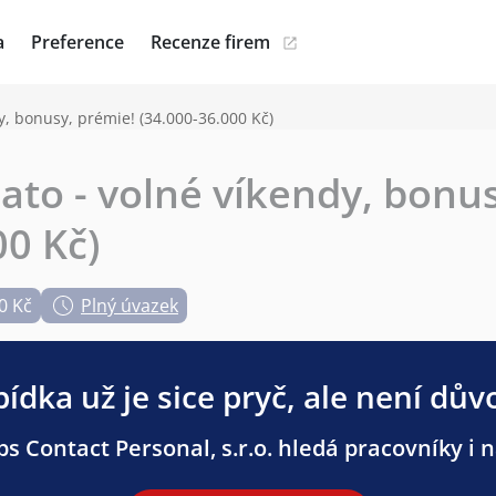
a
Preference
Recenze firem
y, bonusy, prémie! (34.000-36.000 Kč)
lato - volné víkendy, bonu
00 Kč)
0 Kč
Plný úvazek
ídka už je sice pryč, ale není dův
s Contact Personal, s.r.o. hledá pracovníky i n