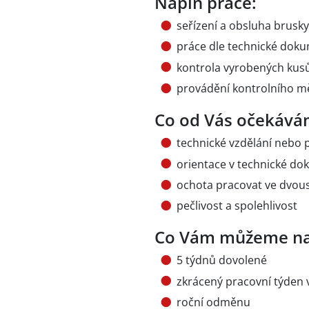
Náplň práce:
seřízení a obsluha brusky
práce dle technické doku
kontrola vyrobených kus
provádění kontrolního m
Co od Vás očekává
technické vzdělání nebo 
orientace v technické do
ochota pracovat ve dvo
pečlivost a spolehlivost
Co Vám můžeme na
5 týdnů dovolené
zkrácený pracovní týden 
roční odměnu