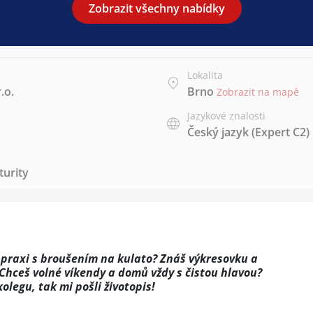
Zobrazit všechny nabídky
Lokalita
.o.
Brno
Zobrazit na mapě
Jazykové znalosti
Český jazyk
(Expert C2)
urity
 praxi s broušením na kulato? Znáš výkresovku a
Chceš volné víkendy a domů vždy s čistou hlavou?
legu, tak mi pošli životopis!