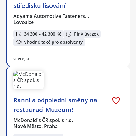
středisku lisování
Aoyama Automotive Fasteners…
Lovosice
34 300 – 42 300 Kč
Plný úvazek
Vhodné také pro absolventy
včerejší
Ranní a odpolední směny na
restauraci Muzeum!
McDonald`s ČR spol. s r.o.
Nové Město, Praha