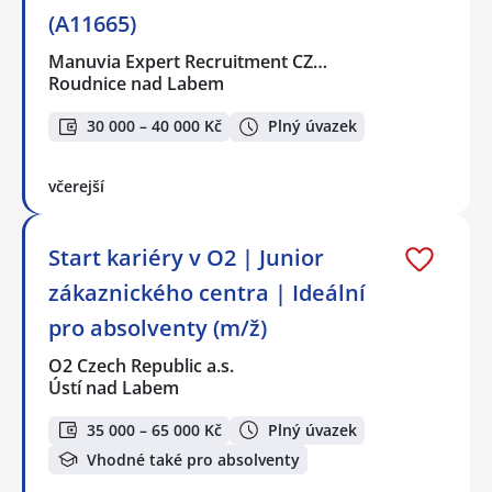
(A11665)
Manuvia Expert Recruitment CZ…
Roudnice nad Labem
30 000 – 40 000 Kč
Plný úvazek
včerejší
Start kariéry v O2 | Junior
zákaznického centra | Ideální
pro absolventy (m/ž)
O2 Czech Republic a.s.
Ústí nad Labem
35 000 – 65 000 Kč
Plný úvazek
Vhodné také pro absolventy