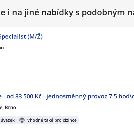
se i na jiné nabídky s podobným 
pecialist (M/Ž)
no
e - od 33 500 Kč - jednosměnný provoz 7.5 hod
ce, Brno
 úvazek
Vhodné také pro cizince