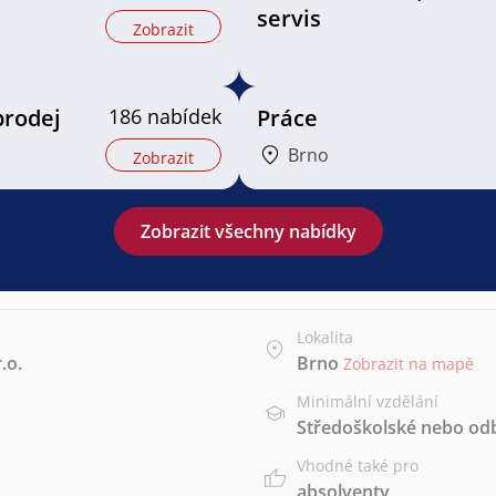
servis
Zobrazit
prodej
186 nabídek
Práce
Brno
Zobrazit
Zobrazit všechny nabídky
Lokalita
.o.
Brno
Zobrazit na mapě
Minimální vzdělání
Středoškolské nebo od
Vhodné také pro
absolventy