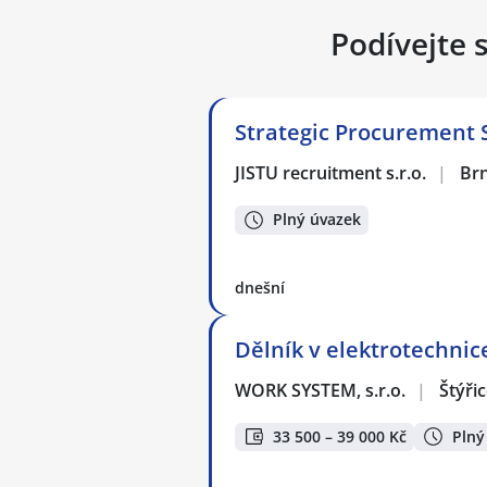
Podívejte 
Strategic Procurement S
JISTU recruitment s.r.o.
|
Br
Plný úvazek
dnešní
Dělník v elektrotechnic
WORK SYSTEM, s.r.o.
|
Štýři
33 500 – 39 000 Kč
Plný