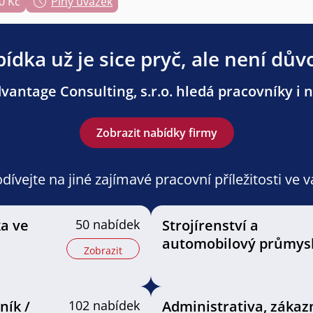
0 Kč
Plný úvazek
ídka už je sice pryč, ale není dův
antage Consulting, s.r.o. hledá pracovníky i n
Zobrazit nabídky firmy
ívejte na jiné zajímavé pracovní příležitosti ve 
ka ve
50 nabídek
Strojírenství a
automobilový průmys
Zobrazit
ník /
102 nabídek
Administrativa, zákaz