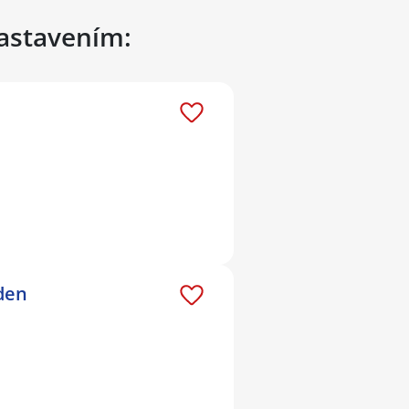
nastavením:
\den