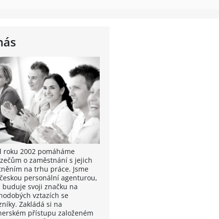
nás
od roku 2002 pomáháme
zečům o zaměstnání s jejich
tněním na trhu práce. Jsme
 českou personální agenturou,
á buduje svoji značku na
hodobých vztazích se
zníky. Zakládá si na
nerském přístupu založeném