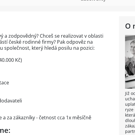
O 
ivý a zodpovědný? Chceš se realizovat v oblasti
ástí české rodinné firmy? Pak odpověz na
u společnost, který hledá posilu na pozici:
40.000 Kč)
tace
Již 
ucha
dodavateli
upla
ryze
kter
 a za zákazníky - četnost cca 1x měsíčně
dlou
záka
me:
part