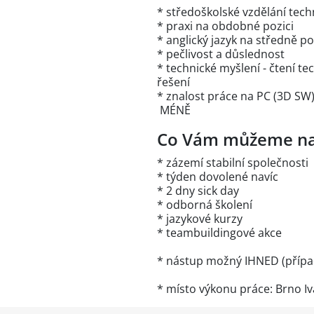
* středoškolské vzdělání tec
* praxi na obdobné pozici
* anglický jazyk na středně po
* pečlivost a důslednost
* technické myšlení - čtení 
řešení
* znalost práce na PC (3D SW
MÉNĚ
Co Vám můžeme na
* zázemí stabilní společnosti
* týden dovolené navíc
* 2 dny sick day
* odborná školení
* jazykové kurzy
* teambuildingové akce
* nástup možný IHNED (přípa
* místo výkonu práce: Brno I