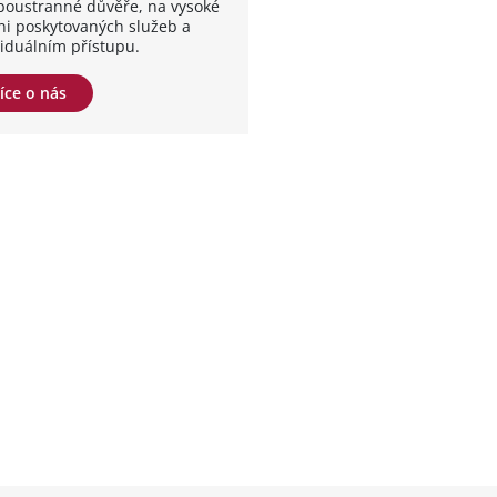
boustranné důvěře, na vysoké
ni poskytovaných služeb a
viduálním přístupu.
íce o nás