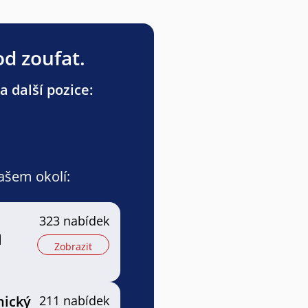
od zoufat.
a další pozice:
vašem okolí:
323 nabídek
l
Zobrazit
nický
211 nabídek