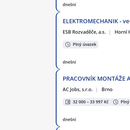
dnešní
ELEKTROMECHANIK - ved
ESB Rozvaděče, a.s.
|
Horní 
Plný úvazek
dnešní
PRACOVNÍK MONTÁŽE A 
AC Jobs, s.r.o.
|
Brno
32 000 – 33 997 Kč
Plný
dnešní