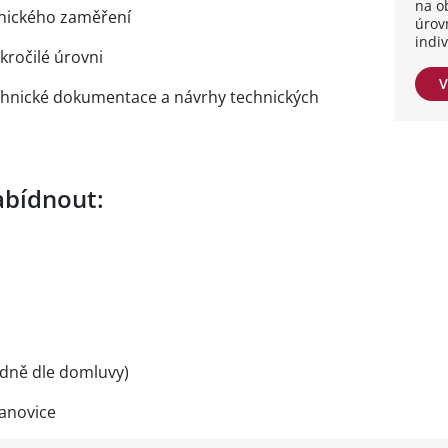
na o
hnického zaměření
úrov
indi
kročilé úrovni
V
technické dokumentace a návrhy technických
)
bídnout:
dně dle domluvy)
vanovice