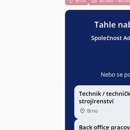
Brno
30.000 – 40.00
Tahle nab
Společnost Adv
Nebo se pod
Technik / technič
strojírenství
Brno
Back office pracov