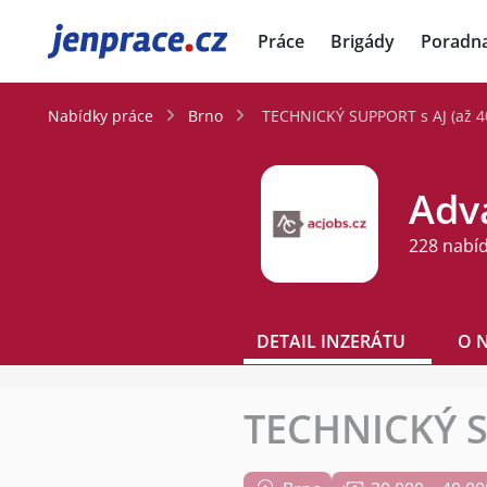
JenPráce.cz
Práce
Brigády
Poradn
Nabídky práce
Brno
TECHNICKÝ SUPPORT s AJ (až 4
Adva
228 nabí
DETAIL INZERÁTU
O 
TECHNICKÝ SU