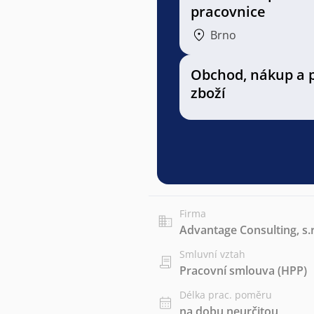
pracovnice
Brno
Obchod, nákup a 
zboží
Firma
Advantage Consulting, s.r
Smluvní vztah
Pracovní smlouva (HPP)
Délka prac. poměru
na dobu neurčitou