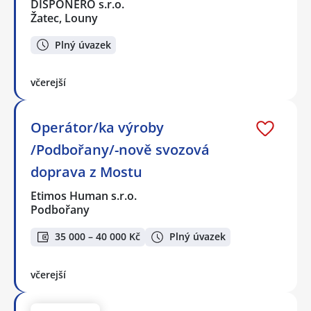
DISPONERO s.r.o.
Žatec, Louny
Plný úvazek
včerejší
Operátor/ka výroby
/Podbořany/-nově svozová
doprava z Mostu
Etimos Human s.r.o.
Podbořany
35 000 – 40 000 Kč
Plný úvazek
včerejší