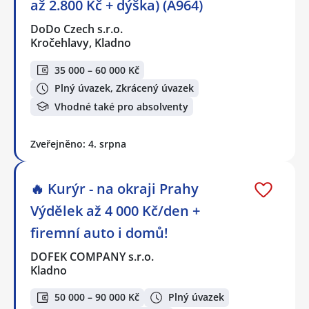
až 2.800 Kč + dýška) (A964)
DoDo Czech s.r.o.
Kročehlavy, Kladno
35 000 – 60 000 Kč
Plný úvazek, Zkrácený úvazek
Vhodné také pro absolventy
Zveřejněno: 4. srpna
🔥 Kurýr - na okraji Prahy
Výdělek až 4 000 Kč/den +
firemní auto i domů!
DOFEK COMPANY s.r.o.
Kladno
50 000 – 90 000 Kč
Plný úvazek