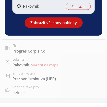
Rakovník
Zobrazit
Zobrazit všechny nabídky
Firma
Progres Corp s.r.o.
Lokalita
Rakovník
Zobrazit na mapě
Smluvní vztah
Pracovní smlouva (HPP)
Vhodné také pro
cizince