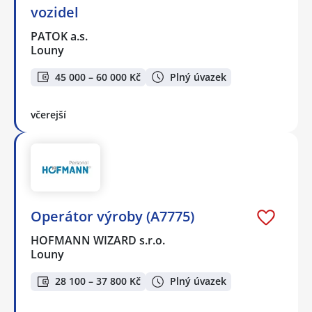
vozidel
PATOK a.s.
Louny
45 000 – 60 000 Kč
Plný úvazek
včerejší
Operátor výroby (A7775)
HOFMANN WIZARD s.r.o.
Louny
28 100 – 37 800 Kč
Plný úvazek