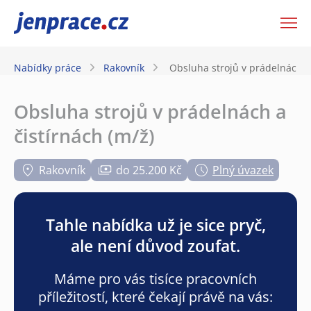
JenPráce.cz
Nabídky práce
Rakovník
Obsluha strojů v prádelnách a 
Obsluha strojů v prádelnách a
čistírnách (m/ž)
Rakovník
do 25.200 Kč
Plný úvazek
Tahle nabídka už je sice pryč,
ale není důvod zoufat.
Máme pro vás tisíce pracovních
příležitostí, které čekají právě na vás: