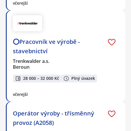
včerejší
⭕Pracovník ve výrobě -
stavebnictví
Trenkwalder a.s.
Beroun
28 000 – 32 000 Kč
Plný úvazek
včerejší
Operátor výroby - třísměnný
provoz (A2058)