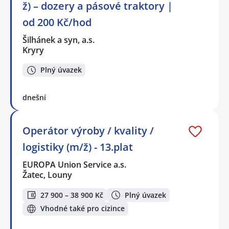
ž) – dozery a pásové traktory |
od 200 Kč/hod
Šilhánek a syn, a.s.
Kryry
Plný úvazek
dnešní
Operátor výroby / kvality /
logistiky (m/ž) - 13.plat
EUROPA Union Service a.s.
Žatec, Louny
27 900 – 38 900 Kč
Plný úvazek
Vhodné také pro cizince