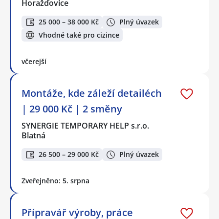
Horažďovice
25 000 – 38 000 Kč
Plný úvazek
Vhodné také pro cizince
včerejší
Montáže, kde záleží detailéch
| 29 000 Kč | 2 směny
SYNERGIE TEMPORARY HELP s.r.o.
Blatná
26 500 – 29 000 Kč
Plný úvazek
Zveřejněno: 5. srpna
Přípravář výroby, práce