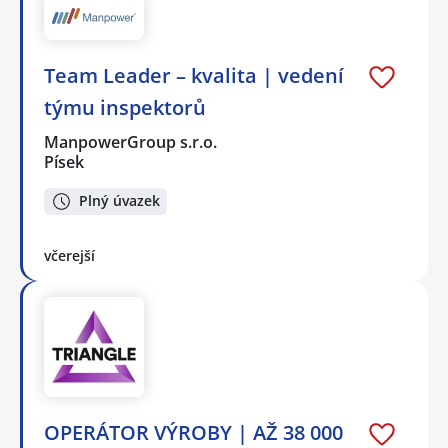
Team Leader – kvalita | vedení
týmu inspektorů
ManpowerGroup s.r.o.
Písek
Plný úvazek
včerejší
OPERÁTOR VÝROBY | AŽ 38 000