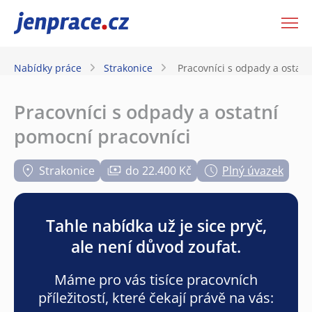
JenPráce.cz
Nabídky práce
Strakonice
Pracovníci s odpady a ostatn
Pracovníci s odpady a ostatní
pomocní pracovníci
Strakonice
do 22.400 Kč
Plný úvazek
Tahle nabídka už je sice pryč,
ale není důvod zoufat.
Máme pro vás tisíce pracovních
příležitostí, které čekají právě na vás: