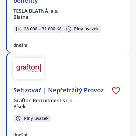
benefity
TESLA BLATNÁ, a.s.
Blatná
28 000 – 31 000 Kč
Plný úvazek
dnešní
Seřizovač | Nepřetržitý Provoz
Grafton Recruitment s.r.o.
Písek
Plný úvazek
dnešní