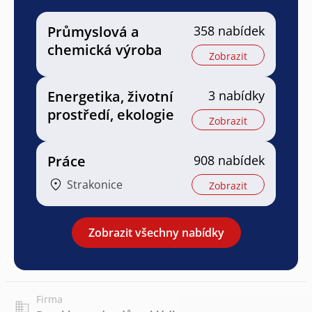
Průmyslová a
358 nabídek
chemická výroba
Zobrazit
Energetika, životní
3 nabídky
prostředí, ekologie
Zobrazit
Práce
908 nabídek
Strakonice
Zobrazit
Zobrazit všechny nabídky
Firma