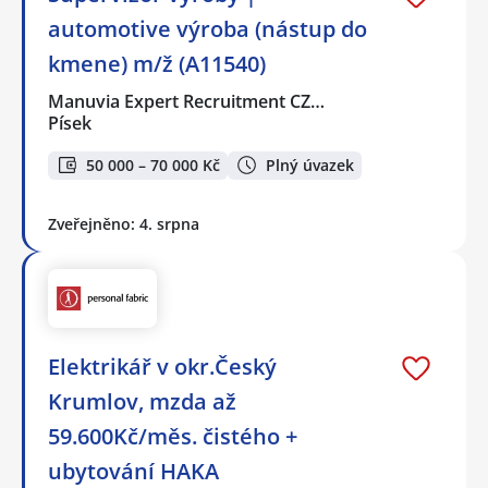
automotive výroba (nástup do
kmene) m/ž (A11540)
Manuvia Expert Recruitment CZ…
Písek
50 000 – 70 000 Kč
Plný úvazek
Zveřejněno: 4. srpna
Elektrikář v okr.Český
Krumlov, mzda až
59.600Kč/měs. čistého +
ubytování HAKA