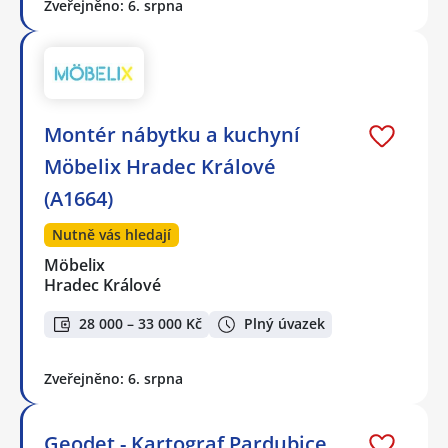
Zveřejněno: 6. srpna
Montér nábytku a kuchyní
Möbelix Hradec Králové
(A1664)
Nutně vás hledají
Möbelix
Hradec Králové
28 000 – 33 000 Kč
Plný úvazek
Zveřejněno: 6. srpna
Geodet - Kartograf Pardubice