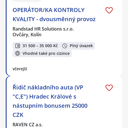
OPERÁTOR/KA KONTROLY
KVALITY - dvousměnný provoz
Randstad HR Solutions s.r.o.
Ovčáry, Kolín
31 500 – 35 000 Kč
Plný úvazek
Vhodné také pro cizince
včerejší
Řidič nákladního auta (VP
"C,E") Hradec Králové s
nástupním bonusem 25000
CZK
RAVEN CZ a.s.