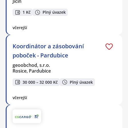
Jičín
1 Kč
Plný úvazek
včerejší
Koordinátor a zásobování
poboček - Pardubice
geoobchod, s.r.o.
Rosice, Pardubice
30 000 – 32 000 Kč
Plný úvazek
včerejší