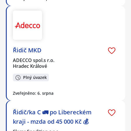
Řidič MKD
ADECCO spol.s r.o.
Hradec Králové
Plný úvazek
Zveřejněno: 6. srpna
Řidič/ka C 🚛 po Libereckém
kraji - mzda od 45 000 Kč 💰