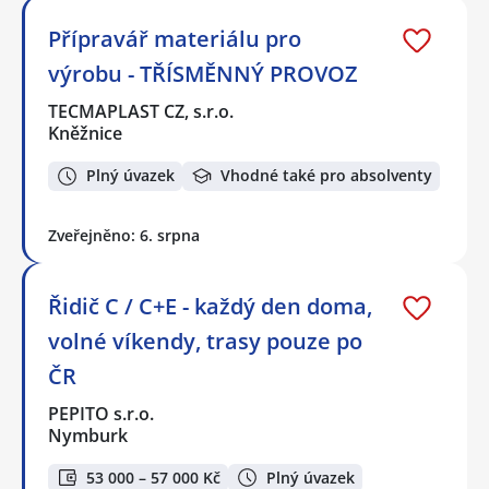
Přípravář materiálu pro
výrobu - TŘÍSMĚNNÝ PROVOZ
TECMAPLAST CZ, s.r.o.
Kněžnice
Plný úvazek
Vhodné také pro absolventy
Zveřejněno: 6. srpna
Řidič C / C+E - každý den doma,
volné víkendy, trasy pouze po
ČR
PEPITO s.r.o.
Nymburk
53 000 – 57 000 Kč
Plný úvazek