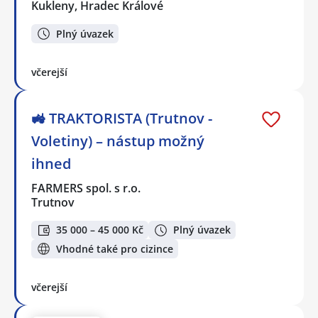
Kukleny, Hradec Králové
Plný úvazek
včerejší
🚜 TRAKTORISTA (Trutnov -
Voletiny) – nástup možný
ihned
FARMERS spol. s r.o.
Trutnov
35 000 – 45 000 Kč
Plný úvazek
Vhodné také pro cizince
včerejší