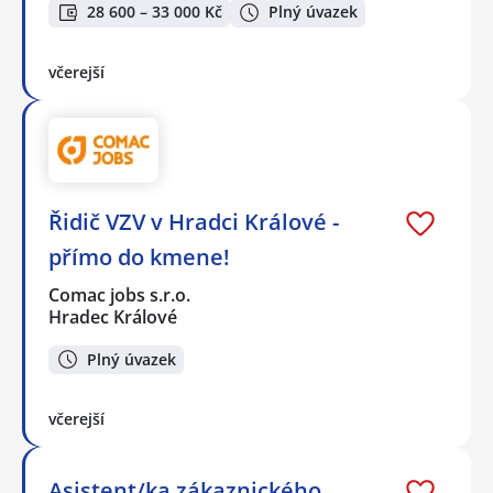
28 600 – 33 000 Kč
Plný úvazek
včerejší
Řidič VZV v Hradci Králové -
přímo do kmene!
Comac jobs s.r.o.
Hradec Králové
Plný úvazek
včerejší
Asistent/ka zákaznického