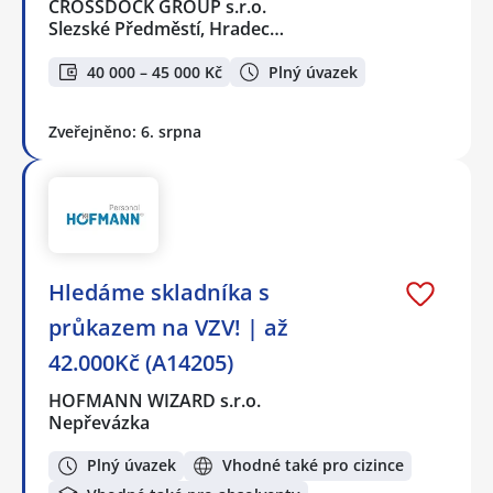
CROSSDOCK GROUP s.r.o.
Slezské Předměstí, Hradec…
40 000 – 45 000 Kč
Plný úvazek
Zveřejněno: 6. srpna
Hledáme skladníka s
průkazem na VZV! | až
42.000Kč (A14205)
HOFMANN WIZARD s.r.o.
Nepřevázka
Plný úvazek
Vhodné také pro cizince