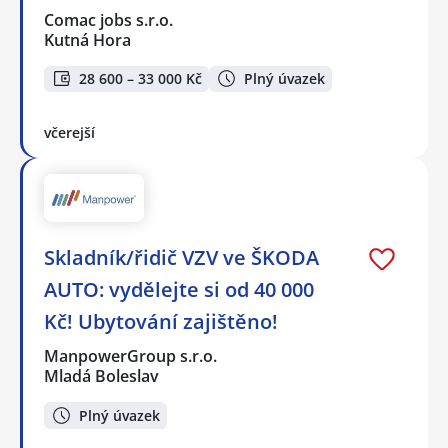
Comac jobs s.r.o.
Kutná Hora
28 600 – 33 000 Kč
Plný úvazek
včerejší
Skladník/řidič VZV ve ŠKODA
AUTO: vydělejte si od 40 000
Kč! Ubytování zajištěno!
ManpowerGroup s.r.o.
Mladá Boleslav
Plný úvazek