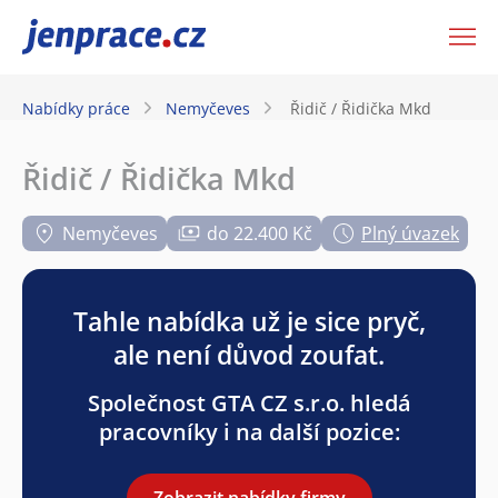
JenPráce.cz
Nabídky práce
Nemyčeves
Řidič / Řidička Mkd
Řidič / Řidička Mkd
Nemyčeves
do 22.400 Kč
Plný úvazek
Tahle nabídka už je sice pryč,
ale není důvod zoufat.
Společnost GTA CZ s.r.o. hledá
pracovníky i na další pozice:
Zobrazit nabídky firmy