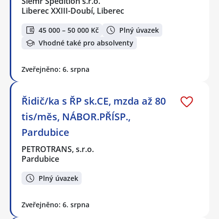
Slemr Spedition s.r.o.
Liberec XXIII-Doubí, Liberec
45 000 – 50 000 Kč
Plný úvazek
Vhodné také pro absolventy
Zveřejněno: 6. srpna
Řidič/ka s ŘP sk.CE, mzda až 80
tis/měs, NÁBOR.PŘÍSP.,
Pardubice
PETROTRANS, s.r.o.
Pardubice
Plný úvazek
Zveřejněno: 6. srpna