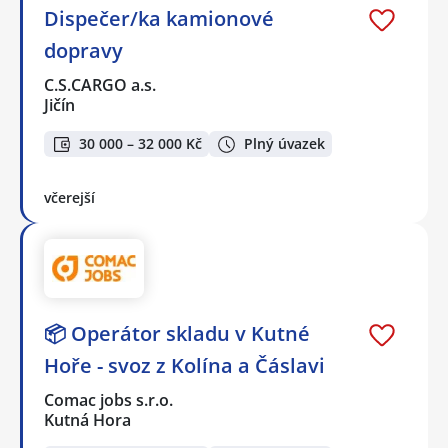
Dispečer/ka kamionové
dopravy
C.S.CARGO a.s.
Jičín
30 000 – 32 000 Kč
Plný úvazek
včerejší
📦 Operátor skladu v Kutné
Hoře - svoz z Kolína a Čáslavi
Comac jobs s.r.o.
Kutná Hora