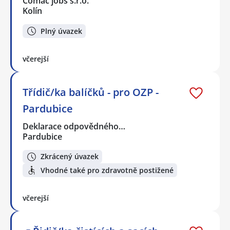
Comac jobs s.r.o.
Kolín
Plný úvazek
včerejší
Třídič/ka balíčků - pro OZP -
Pardubice
Deklarace odpovědného…
Pardubice
Zkrácený úvazek
Vhodné také pro zdravotně postižené
včerejší