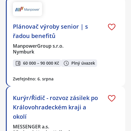
Plánovač výroby senior | s
řadou benefitů
ManpowerGroup s.r.o.
Nymburk
60 000 – 90 000 Kč
Plný úvazek
Zveřejněno: 6. srpna
Kurýr/Řidič - rozvoz zásilek po
Královohradeckém kraji a
okolí
MESSENGER a.s.