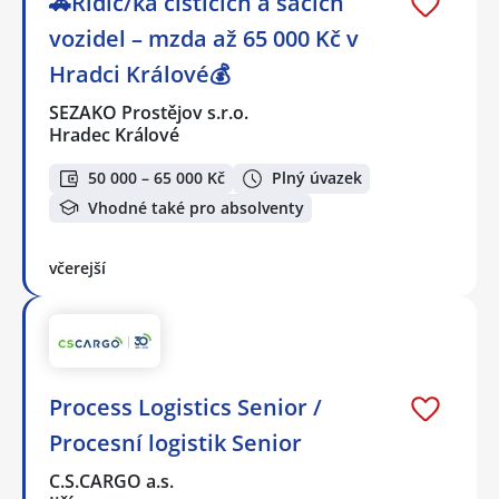
🚗Řidič/ka čistících a sacích
vozidel – mzda až 65 000 Kč v
Hradci Králové💰
SEZAKO Prostějov s.r.o.
Hradec Králové
50 000 – 65 000 Kč
Plný úvazek
Vhodné také pro absolventy
včerejší
Process Logistics Senior /
Procesní logistik Senior
C.S.CARGO a.s.